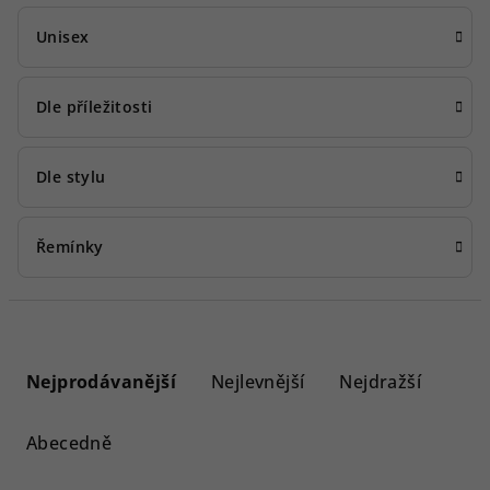
Unisex
Dle příležitosti
Dle stylu
Řemínky
Ř
a
Nejprodávanější
Nejlevnější
Nejdražší
z
e
Abecedně
n