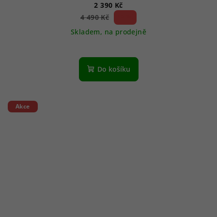
2 390 Kč
46 %)
4 490 Kč
(–
Skladem, na prodejně
Do košíku
Akce