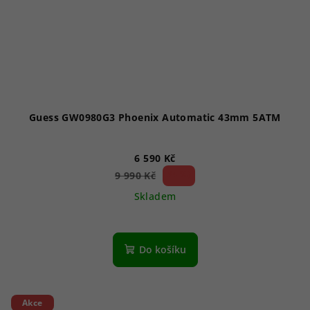
Guess GW0980G3 Phoenix Automatic 43mm 5ATM
6 590 Kč
34 %)
9 990 Kč
(–
Skladem
Do košíku
Akce