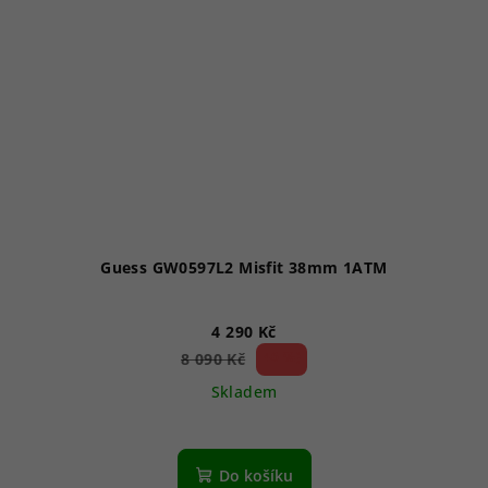
Guess GW0597L2 Misfit 38mm 1ATM
4 290 Kč
46 %)
8 090 Kč
(–
Skladem
Do košíku