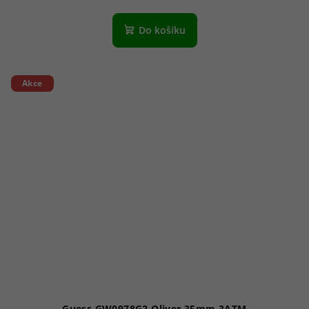
Do košíku
Akce
Guess GW0978G2 Oliver 35mm 3ATM