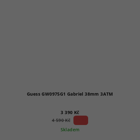
Guess GW0975G1 Gabriel 38mm 3ATM
3 390 Kč
26 %)
4 590 Kč
(–
Skladem