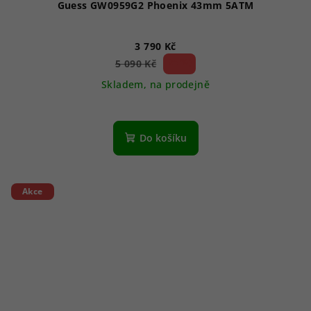
Guess GW0959G2 Phoenix 43mm 5ATM
3 790 Kč
25 %)
5 090 Kč
(–
Skladem, na prodejně
Do košíku
Akce