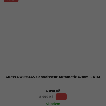
Guess GW0984G5 Connoisseur Automatic 42mm 5 ATM
6 090 Kč
32 %)
8 990 Kč
(–
Skladem