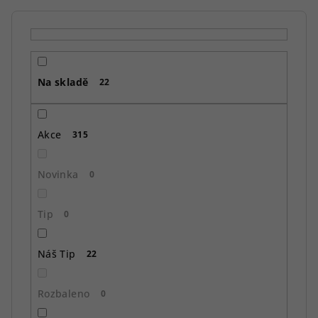
í
p
r
o
Na skladě
d
22
u
k
Akce
315
t
ů
Novinka
0
Tip
0
Náš Tip
22
Rozbaleno
0