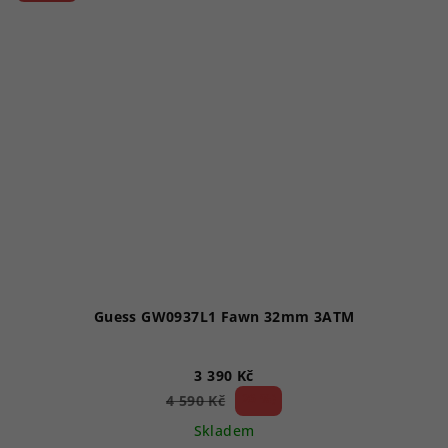
Guess GW0937L1 Fawn 32mm 3ATM
3 390 Kč
26 %)
4 590 Kč
(–
Skladem