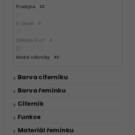
Prodejna
22
II. jakost
0
ZÁRUKA 5 LET
0
Modré ciferníky
62
Barva ciferníku
Barva řemínku
Ciferník
Funkce
Materiál řemínku