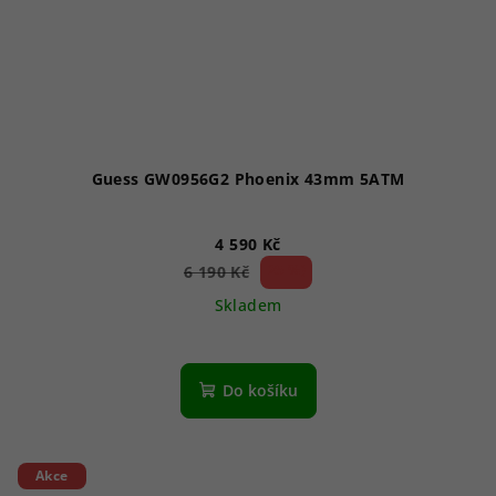
Guess GW0956G2 Phoenix 43mm 5ATM
4 590 Kč
25 %)
6 190 Kč
(–
Skladem
Do košíku
Akce