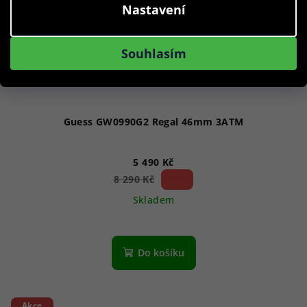
Nastavení
Souhlasím
Guess GW0990G2 Regal 46mm 3ATM
5 490 Kč
33 %)
8 290 Kč
(–
Skladem
Do košíku
Akce