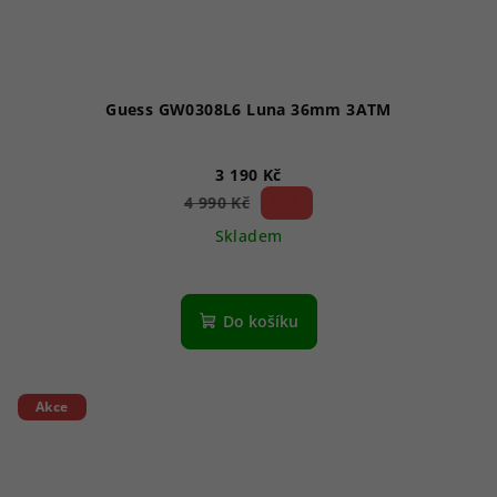
Guess GW0308L6 Luna 36mm 3ATM
3 190 Kč
36 %)
4 990 Kč
(–
Skladem
Do košíku
Akce