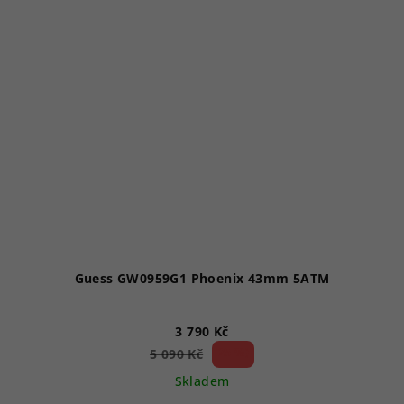
Guess GW0959G1 Phoenix 43mm 5ATM
3 790 Kč
25 %)
5 090 Kč
(–
Skladem