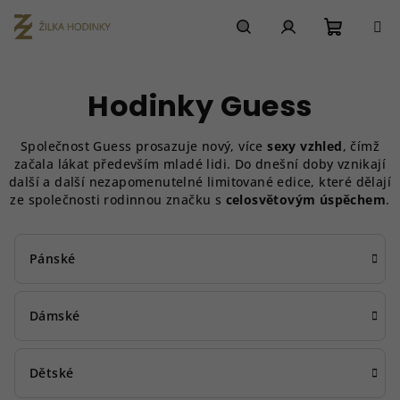
Přejít
na
obsah
Nákupn
Hledat
Přihlášení
Hodinky Guess
košík
S
polečnost Guess prosazuje nový, více
sexy vzhled
, čímž
začala lákat především mladé lidi. Do dnešní doby vznikají
další a další nezapomenutelné limitované edice, které dělají
ze společnosti rodinnou značku s
celosvětovým úspěchem
.
Pánské
Dámské
Dětské