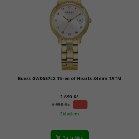
Guess GW0657L2 Three of Hearts 34mm 1ATM
2 690 Kč
46 %)
4 990 Kč
(–
Skladem
Do košíku