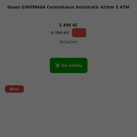
Guess GW0984G4 Connoisseur Automatic 42mm 5 ATM
5 890 Kč
32 %)
8 790 Kč
(–
Skladem
Do košíku
Akce