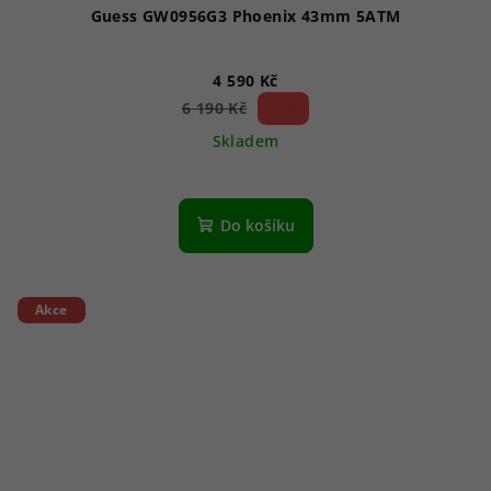
Guess GW0956G3 Phoenix 43mm 5ATM
4 590 Kč
25 %)
6 190 Kč
(–
Skladem
Do košíku
Akce