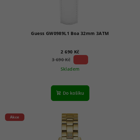
Guess GW0989L1 Boa 32mm 3ATM
2 690 Kč
27 %)
3 690 Kč
(–
Skladem
Do košíku
Akce