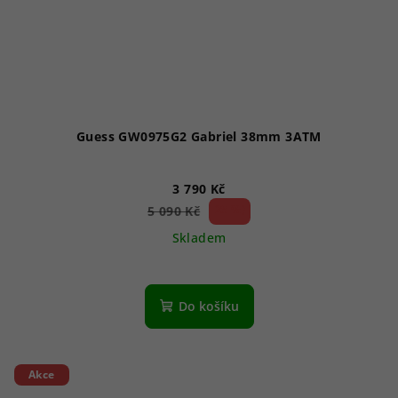
Guess GW0975G2 Gabriel 38mm 3ATM
3 790 Kč
25 %)
5 090 Kč
(–
Skladem
Do košíku
Akce