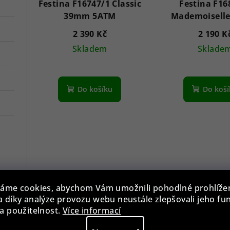
Festina F16747/1 Classic
Festina F16
39mm 5ATM
Mademoisell
5ATM
2 390 Kč
2 190 K
Skladem
Sklade
Průměrné
hodnocení
Do košíku
Do koš
produktu
je
5,0
z
5
hvězdiček.
áme cookies, abychom Vám umožnili pohodlné prohlíže
 díky analýze provozu webu neustále zlepšovali jeho fu
a použitelnost.
Více informací
Festina F20601/1
Festina F20