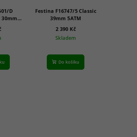
601/D
Festina F16747/5 Classic
e 30mm
39mm 5ATM
č
2 390 Kč
m
Skladem
íku
Do košíku