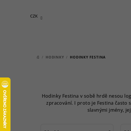
Přejít
na
CZK
obsah
/
HODINKY
/
HODINKY FESTINA
DOMŮ
Hodinky Festina v sobě hrdě nesou logo
zpracování. I proto je Festina často
slavnými jmény, jej