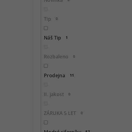
n
í
Tip
0
p
Náš Tip
1
a
n
Rozbaleno
0
e
l
Prodejna
11
II. jakost
0
ZÁRUKA 5 LET
0
Modré ciferníky
57