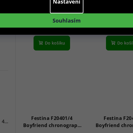
Mademoiselle 31mm
Mademoisell
Nastavení
2 890 Kč
2 590 K
Skladem
Sklade
Souhlasím
Do košíku
Do koš
7
Festina F20401/4
Festina F20
Versace VE3A00720 Hellenyium 42mm
Boyfriend chronograph
Boyfriend chr
36mm
36mm