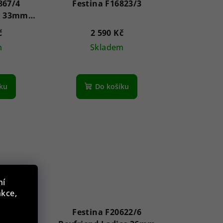
867/4
Festina F16823/3
e 33mm
č
2 590 Kč
m
Skladem
íku
Do košíku
ní
nkce,
496/2
Festina F20622/6