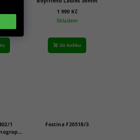
e 30mm
Boyfriend Ladies 36mm
č
1 990 Kč
m
Skladem
íku
Do košíku
402/1
Festina F20518/3
onograph