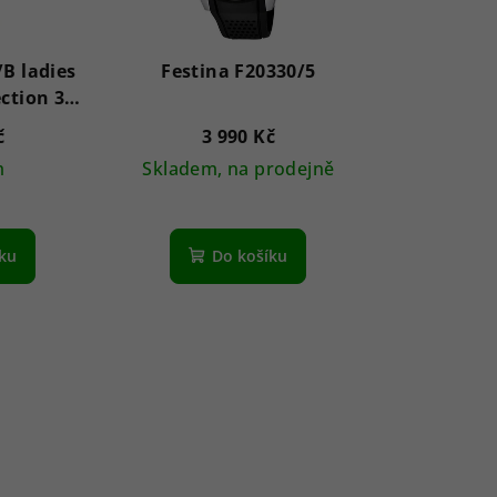
/B ladies
Festina F20330/5
ection 37
č
3 990 Kč
m
Skladem, na prodejně
Průměrné
hodnocení
íku
Do košíku
produktu
je
5,0
z
5
hvězdiček.