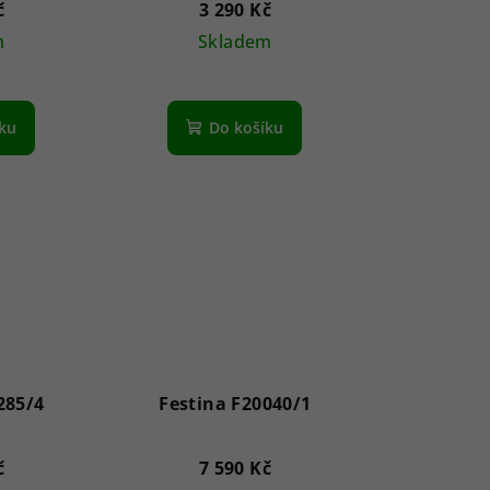
č
3 290 Kč
m
Skladem
íku
Do košíku
285/4
Festina F20040/1
č
7 590 Kč