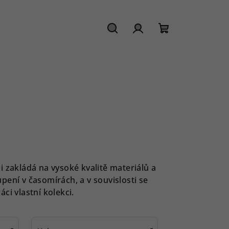
Hledat
Přihlášení
Nákupní
košík
i zakládá na vysoké kvalitě materiálů a
pení v časomírách, a v souvislosti se
áci vlastní kolekci.