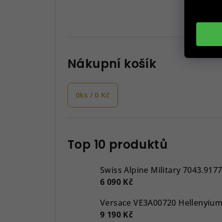
Nákupní košík
0
ks /
0 Kč
Top 10 produktů
Swiss Alpine Military 7043.917
6 090 Kč
9 190 Kč