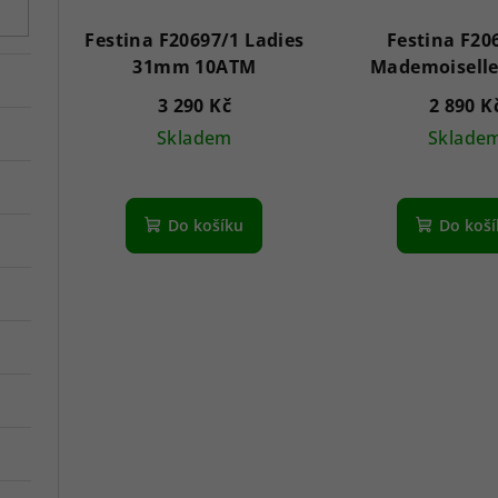
Festina F20697/1 Ladies
Festina F20
31mm 10ATM
Mademoisell
5ATM
3 290 Kč
2 890 K
Skladem
Sklade
Do košíku
Do koš