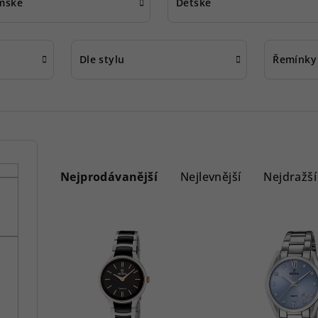
mské
Dětské
Dle stylu
Řemínky
Ř
a
Nejprodávanější
Nejlevnější
Nejdražší
z
V
e
ý
n
p
í
i