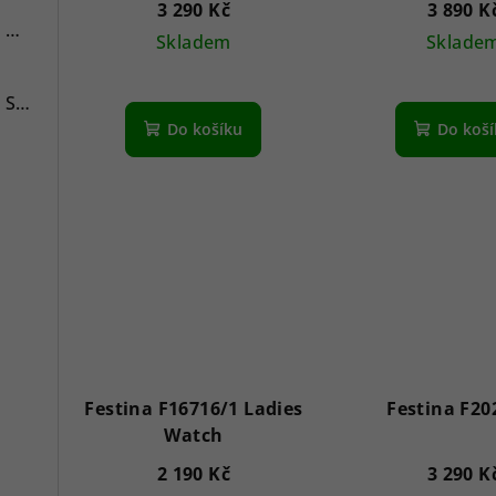
3 290 Kč
3 890 K
Swiss Alpine Military 7078.9137 Chronograph 45mm
Skladem
Sklade
Swiss Alpine Military 7043.9237 Star Fighter Saphirglas Chrono 46 mm
Do košíku
Do koš
Festina F16716/1 Ladies
Festina F20
Watch
2 190 Kč
3 290 K