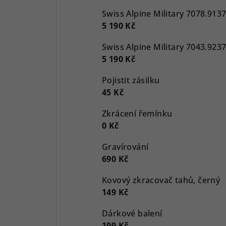
5 190 Kč
5 190 Kč
Pojistit zásilku
45 Kč
Zkrácení řemínku
0 Kč
Gravírování
690 Kč
Kovový zkracovač tahů, černý
149 Kč
Dárkové balení
199 Kč