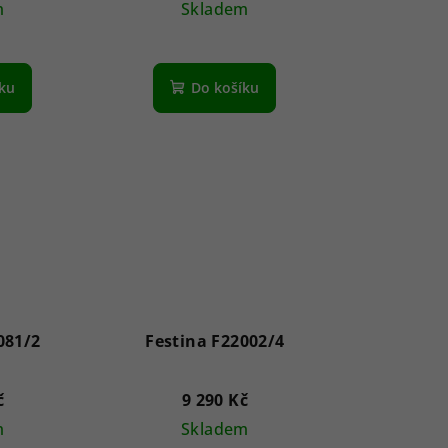
m
Skladem
íku
Do košíku
081/2
Festina F22002/4
č
9 290 Kč
m
Skladem