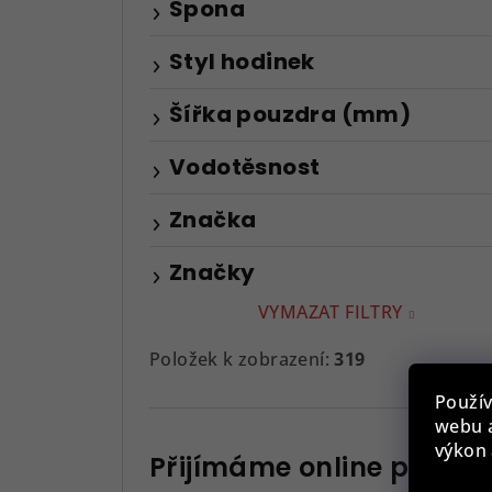
Spona
Styl hodinek
Šířka pouzdra (mm)
Vodotěsnost
Značka
Značky
VYMAZAT FILTRY
Položek k zobrazení:
319
Použív
webu a
výkon 
Přijímáme online platby