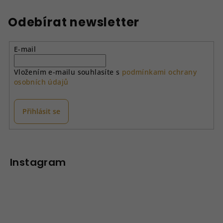
l
á
Odebírat newsletter
d
a
E-mail
c
í
Vložením e-mailu souhlasíte s
podmínkami ochrany
p
osobních údajů
r
v
k
Přihlásit se
y
v
Z
ý
á
p
p
Instagram
i
a
s
u
t
í