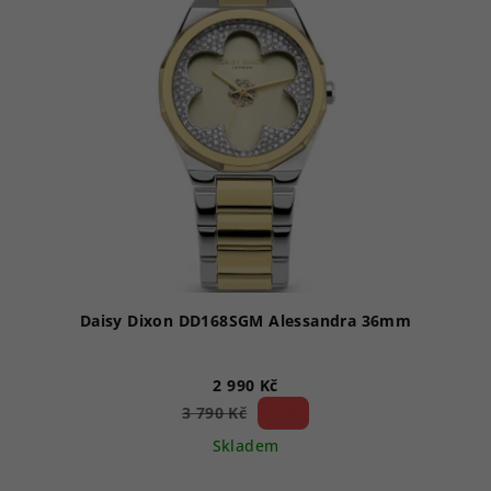
Daisy Dixon DD168SGM Alessandra 36mm
2 990 Kč
21 %)
3 790 Kč
(–
Skladem