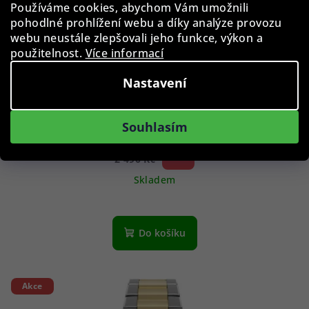
Používáme cookies, abychom Vám umožnili
pohodlné prohlížení webu a díky analýze provozu
webu neustále zlepšovali jeho funkce, výkon a
použitelnost.
Více informací
Nastavení
Daisy Dixon DD184OG Lily 35mm
Souhlasím
1 990 Kč
20 %)
2 490 Kč
(–
Skladem
Do košíku
Akce