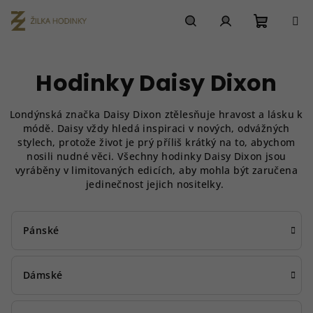
Přejít
na
obsah
Nákupn
Hledat
Přihlášení
Hodinky Daisy Dixon
košík
Londýnská značka Daisy Dixon ztělesňuje hravost a lásku k
módě.
Daisy vždy hledá inspiraci v nových, odvážných
stylech, protože život je prý příliš krátký na to, abychom
nosili nudné věci.
Všechny hodinky Daisy Dixon jsou
vyráběny v limitovaných edicích, aby mohla být zaručena
jedinečnost jejich nositelky.
Pánské
Dámské