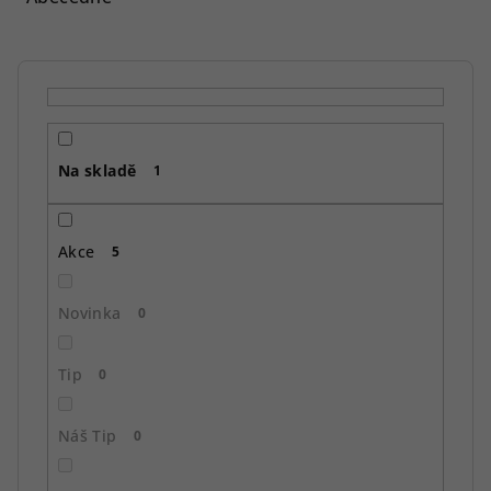
n
í
p
r
o
Na skladě
d
1
u
k
Akce
5
t
ů
Novinka
0
Tip
0
Náš Tip
0