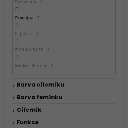
Rozbaleno
0
Prodejna
1
II. jakost
0
ZÁRUKA 5 LET
0
Modré ciferníky
0
Barva ciferníku
Barva řemínku
Ciferník
Funkce