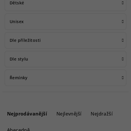
Dětské
Unisex
Dle příležitosti
Dle stylu
Řemínky
Ř
a
Nejprodávanější
Nejlevnější
Nejdražší
z
e
Abecedně