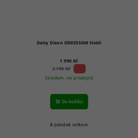
Daisy Dixon DD055SGM Heidi
1 990 Kč
9 %)
2 190 Kč
(–
Skladem, na prodejně
Do košíku
5
položek celkem
O
v