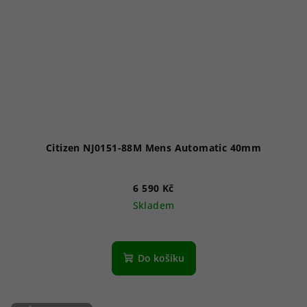
Citizen NJ0151-88M Mens Automatic 40mm
6 590 Kč
Skladem
Průměrné
hodnocení
produktu
Do košíku
je
5,0
z