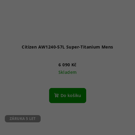
Citizen AW1240-57L Super-Titanium Mens
6 090 Kč
Skladem
Průměrné
hodnocení
produktu
Do košíku
je
5,0
z
5
ZÁRUKA 5 LET
hvězdiček.