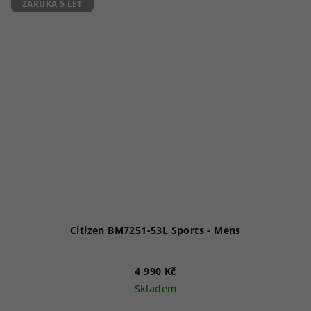
5
ZÁRUKA 5 LET
hvězdiček.
Citizen BM7251-53L Sports - Mens
4 990 Kč
Skladem