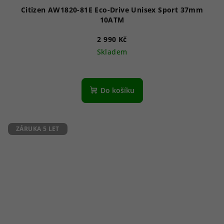
Citizen AW1820-81E Eco-Drive Unisex Sport 37mm
10ATM
2 990 Kč
Skladem
Průměrné
hodnocení
produktu
Do košíku
je
5,0
z
5
ZÁRUKA 5 LET
hvězdiček.