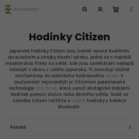
Přejít
na
obsah
Nákupn
Hledat
Přihlášení
Hodinky Citizen
košík
Japonské hodinky Citizen jsou známé vysoce kvalitním
zpracováním a strojky vlastní výroby. Jedná se o největší
inovátorskou firmu na světě, kde jsou zaměstnáni nejlepší
inženýři v oboru z celého Japonska. Ti zmenšují složité
mechanismy do malinkého hodinkového
stroje
. V
současnosti nejznámější je Citizenem patentovaná
technologie
Eco-Drive
, která zaručí ekologické dobíjení
hodinek pomocí slunce nebo denního světla.
Nově se
nabídka Citizen rozšířila o
chytré
hodinky z kolekce
Bluetooth.
Pánské