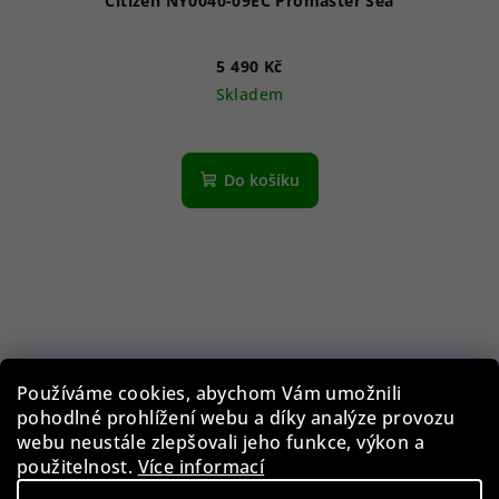
Citizen NY0040-09EC Promaster Sea
5 490 Kč
Skladem
Průměrné
hodnocení
produktu
Do košíku
je
5,0
z
5
hvězdiček.
Používáme cookies, abychom Vám umožnili
pohodlné prohlížení webu a díky analýze provozu
webu neustále zlepšovali jeho funkce, výkon a
použitelnost.
Více informací