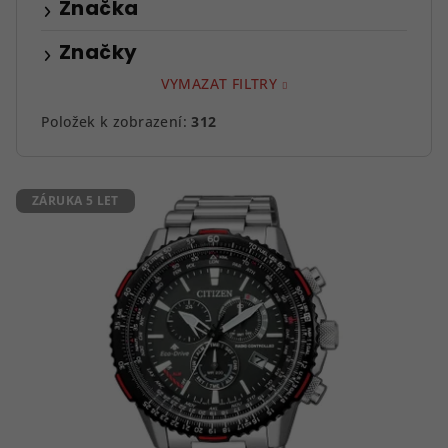
Značka
Značky
VYMAZAT FILTRY
Položek k zobrazení:
312
V
ZÁRUKA 5 LET
ý
p
i
s
p
r
o
d
u