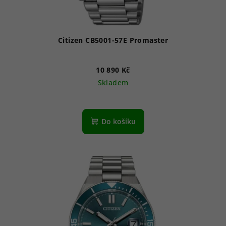
k
t
ů
Citizen CB5001-57E Promaster
10 890 Kč
Skladem
Průměrné
hodnocení
produktu
Do košíku
je
3,7
z
5
hvězdiček.