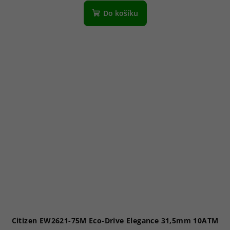
hodnocení
produktu
Do košíku
je
5,0
z
5
hvězdiček.
Citizen EW2621-75M Eco-Drive Elegance 31,5mm 10ATM