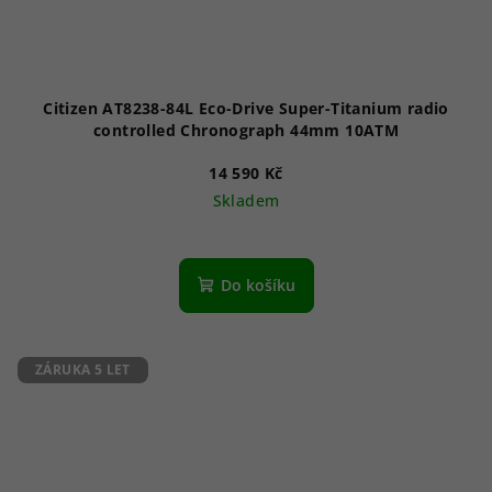
Citizen AT8238-84L Eco-Drive Super-Titanium radio
controlled Chronograph 44mm 10ATM
14 590 Kč
Skladem
Průměrné
hodnocení
produktu
Do košíku
je
4,5
z
5
ZÁRUKA 5 LET
hvězdiček.