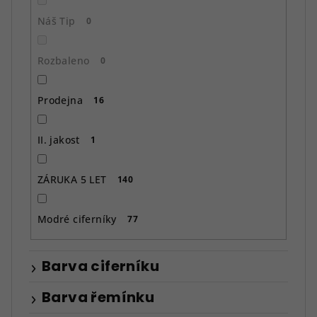
Náš Tip
0
Rozbaleno
0
Prodejna
16
II. jakost
1
ZÁRUKA 5 LET
140
Modré ciferníky
77
Barva ciferníku
Barva řemínku