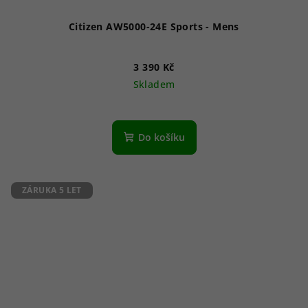
Citizen AW5000-24E Sports - Mens
3 390 Kč
Skladem
Průměrné
hodnocení
produktu
Do košíku
je
5,0
z
5
ZÁRUKA 5 LET
hvězdiček.