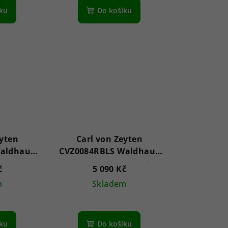
íku
Do košíku
eyten
Carl von Zeyten
Waldhaus
CVZ0084RBLS Waldhaus
imited
Automatic Limited
č
5 090 Kč
TM
46mm 5ATM
m
Skladem
íku
Do košíku