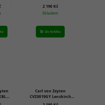
imited
Furtwangen 42mm 3ATM
č
2 190 Kč
8mm
m
Skladem
íku
Do košíku
eyten
Carl von Zeyten
KBL
CVZ0019GY Lenzkirch
2mm 3ATM
42mm 3ATM
č
2 190 Kč