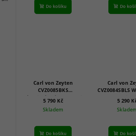
Do košíku
Do koš
Carl von Zeyten
Carl von Z
CVZ0085BKS
CVZ0084SBLS 
Schauinsland Automatic
Automatic L
5 790 Kč
5 290 K
Limited 46mm 5ATM
46mm 5A
Skladem
Sklade
Do košíku
Do koš