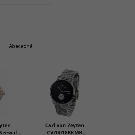
Abecedně
eyten
Carl von Zeyten
Seewald
CVZ0018BKMB