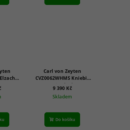
eyten
Carl von Zeyten
Elzach
CVZ0062WHMS Kniebis
 42mm
Automatic Black Forest
č
9 390 Kč
40mm
m
Skladem
íku
Do košíku