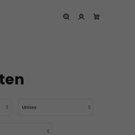
Hledat
Přihlášení
Nákupní
košík
yten
Unisex