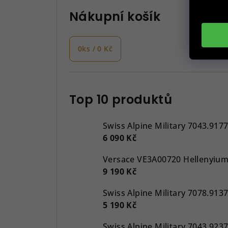
Nákupní košík
0
ks /
0 Kč
Top 10 produktů
Swiss Alpine Military 7043.917
6 090 Kč
9 190 Kč
5 190 Kč