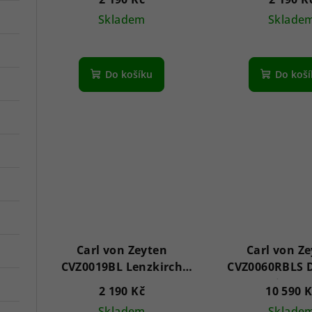
Skladem
Sklade
Do košíku
Do koš
Carl von Zeyten
Carl von Z
CVZ0019BL Lenzkirch
CVZ0060RBLS 
42mm 3ATM
Automatic Mo
2 190 Kč
10 590 
Limited Editi
Skladem
Sklade