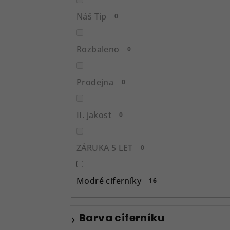
p
Náš Tip
0
a
n
Rozbaleno
0
e
l
Prodejna
0
II. jakost
0
ZÁRUKA 5 LET
0
Modré ciferníky
16
Barva ciferníku