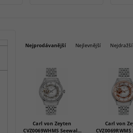
Ř
a
Nejprodávanější
Nejlevnější
Nejdražší
z
V
e
ý
n
p
í
i
p
s
r
p
Carl von Zeyten
Carl von Z
o
CVZ0069WHMS Seewald
CVZ0069RWMS 