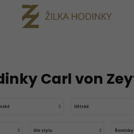
inky Carl von Ze
mské
Dětské
Dle stylu
Řemínky