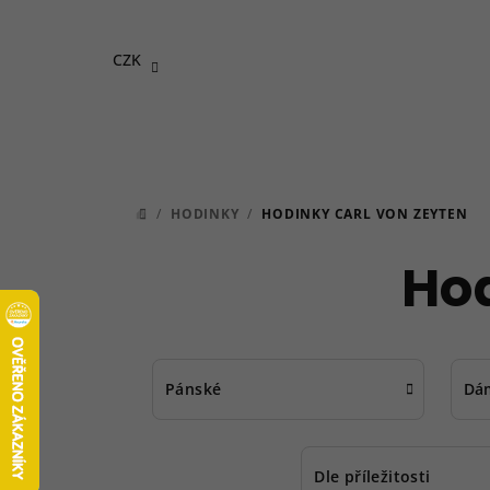
Přejít
na
CZK
obsah
/
HODINKY
/
HODINKY CARL VON ZEYTEN
DOMŮ
Hod
Pánské
Dá
Dle příležitosti