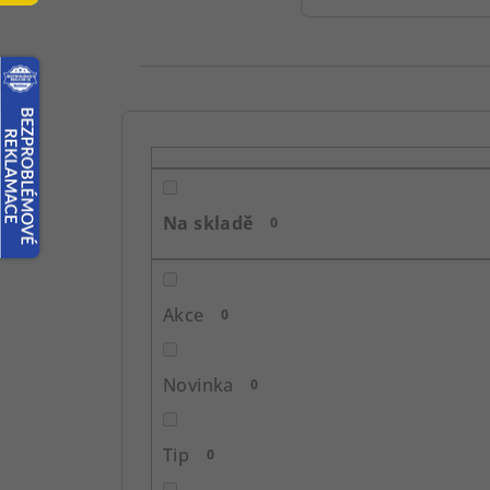
P
o
s
Na skladě
0
t
r
Akce
0
a
n
Novinka
0
n
í
Tip
0