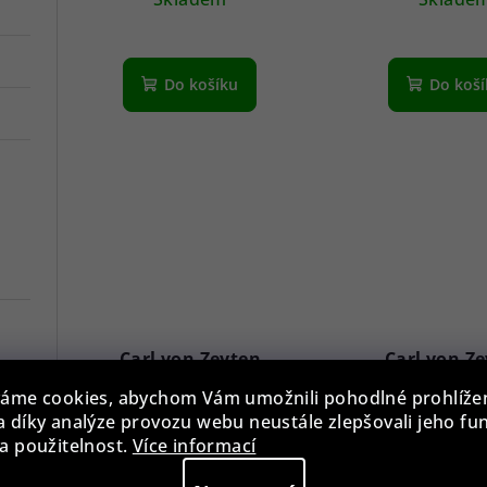
5ATM
Do košíku
Do koš
Carl von Zeyten
Carl von Z
CVZ0080BKRS
CVZ0083GBLS 
áme cookies, abychom Vám umožnili pohodlné prohlíže
Schramberg Automatic
Automatic L
 díky analýze provozu webu neustále zlepšovali jeho fu
5 090 Kč
5 090 K
Limited Edition 43mm
Edition 42m
a použitelnost.
Více informací
Skladem
Sklade
5ATM