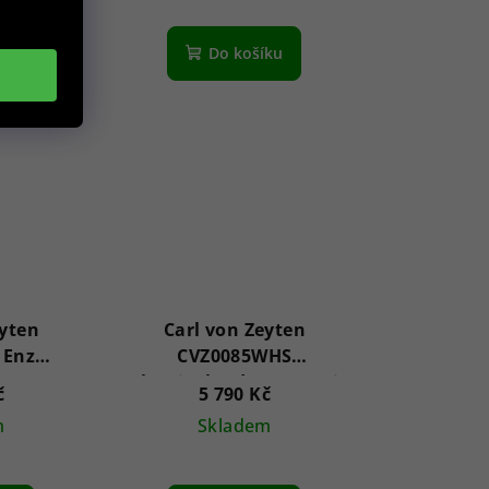
íku
Do košíku
eyten
Carl von Zeyten
 Enz
CVZ0085WHS
mm 5ATM
Schauinsland Automatic
č
5 790 Kč
Limited 46mm 5ATM
m
Skladem