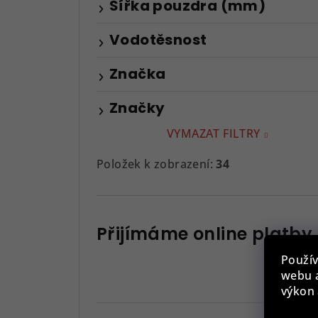
Šířka pouzdra (mm)
Vodotěsnost
Značka
Značky
VYMAZAT FILTRY
Položek k zobrazení:
34
Přijímáme online platby
Použív
webu a
výkon 