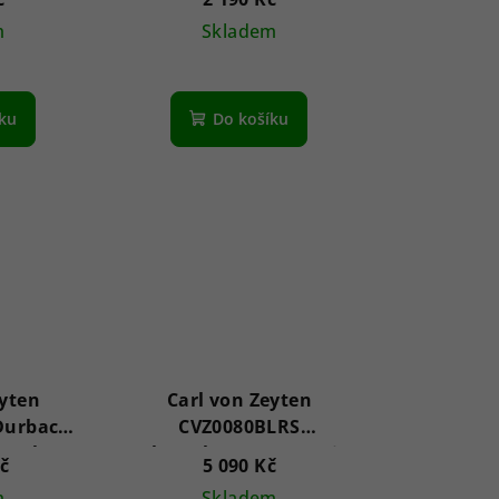
m
Skladem
íku
Do košíku
eyten
Carl von Zeyten
Durbach
CVZ0080BLRS
on Phase
Schramberg Automatic
Kč
5 090 Kč
on 46mm
Limited Edition 43mm
m
Skladem