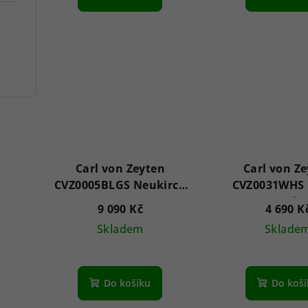
Carl von Zeyten
Carl von Z
CVZ0005BLGS Neukirch
CVZ0031WHS 
Automatic 45mm 3ATM
Automatik
9 090 Kč
4 690 K
Skladem
Sklade
Do košíku
Do koš