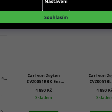
Nastavení
Do košíku
Do koš
Souhlasím
7
Carl von Zeyten
Carl von Z
Versace VE3A00720 Hellenyium 42mm
CVZ0051RBK Enz
CVZ0051BL
Automatic 40mm 5ATM
Automatic 40
4 890 Kč
4 890 K
Swiss Alpine Military 7078.9137 Chronograph 45mm
Skladem
Sklade
Swiss Alpine Military 7043.9237 Star Fighter Saphirglas Chrono 46 mm