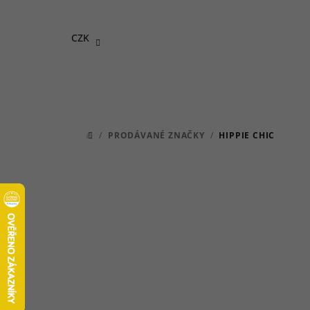
Přejít
na
CZK
obsah
/
PRODÁVANÉ ZNAČKY
/
HIPPIE CHIC
DOMŮ