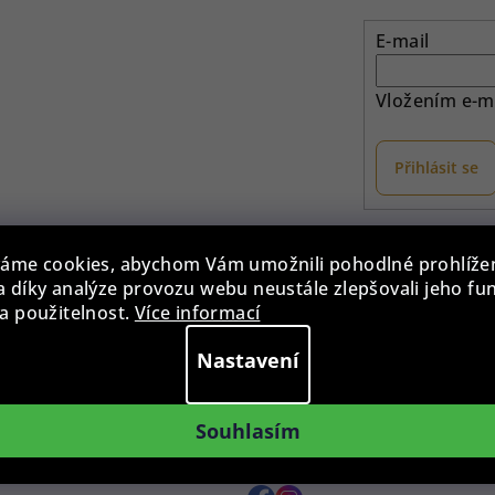
E-mail
Vložením e-ma
Přihlásit se
otaz?
Provozovna
áme cookies, abychom Vám umožnili pohodlné prohlíže
 díky analýze provozu webu neustále zlepšovali jeho fu
775 955 998
Po - Pá: 9:00 - 15:00
a použitelnost.
Více informací
0 - 15:00
Roháčova 639, 390 02 Tábor
Nastavení
zilkahodinky.cz
Více informací >
te nám kdykoliv
Souhlasím
ená platba
Sledujte nás na