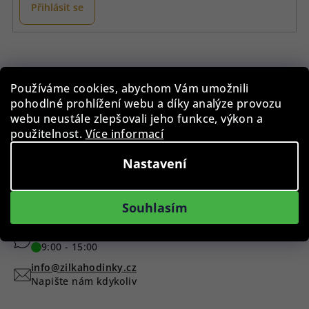
Přihlásit se
Z
á
p
Instagram
Používáme cookies, abychom Vám umožnili
a
pohodlné prohlížení webu a díky analýze provozu
t
webu neustále zlepšovali jeho funkce, výkon a
použitelnost.
Více informací
í
Nastavení
Sledovat na Instagramu
Máte dotaz?
Souhlasím
+420 775 955 998
9:00 - 15:00
info@zilkahodinky.cz
Napište nám kdykoliv