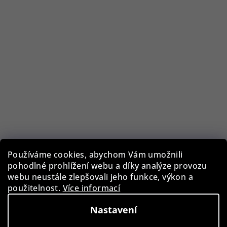
Používáme cookies, abychom Vám umožnili
pohodlné prohlížení webu a díky analýze provozu
Paul Design 20112 Collector box na hodinky a šperky
webu neustále zlepšovali jeho funkce, výkon a
Macassar
použitelnost.
Více informací
10 590 Kč
Nastavení
Skladem