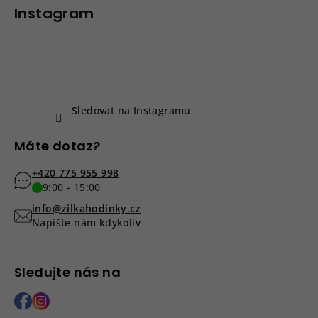
p
Instagram
a
t
í
Sledovat na Instagramu
Máte dotaz?
+420 775 955 998
9:00 - 15:00
info@zilkahodinky.cz
Napište nám kdykoliv
Sledujte nás na