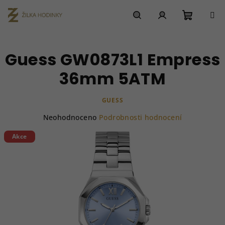
Přejít
na
obsah
Nákupn
Hledat
Přihlášení
Guess GW0873L1 Empress
košík
36mm 5ATM
GUESS
Průměrné
Neohodnoceno
Podrobnosti hodnocení
hodnocení
produktu
Akce
je
0,0
z
5
hvězdiček.