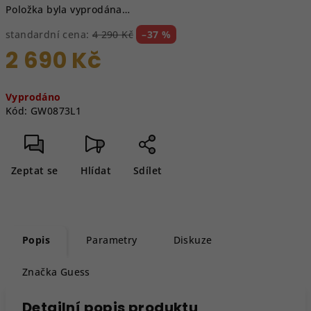
Položka byla vyprodána…
standardní cena:
4 290 Kč
–37 %
2 690 Kč
Měrná
Vyprodáno
cena:
Kód:
GW0873L1
Zeptat se
Hlídat
Sdílet
Popis
Parametry
Diskuze
Značka
Guess
Detailní popis produktu