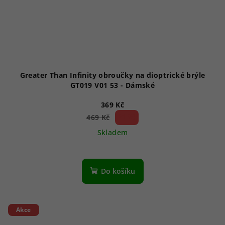
Greater Than Infinity obroučky na dioptrické brýle
GT019 V01 53 - Dámské
369 Kč
21 %)
469 Kč
(–
Skladem
Do košíku
Akce