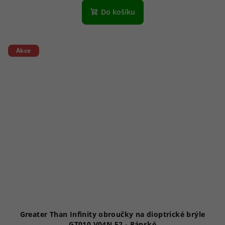
Do košíku
Akce
Greater Than Infinity obroučky na dioptrické brýle
GT010 V04N 52 - Pánské