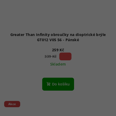
Greater Than Infinity obroučky na dioptrické brýle
GT012 V05 56 - Pánské
259 Kč
23 %)
339 Kč
(–
Skladem
Do košíku
Akce