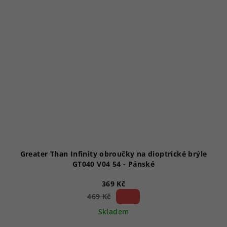
Greater Than Infinity obroučky na dioptrické brýle
GT040 V04 54 - Pánské
369 Kč
21 %)
469 Kč
(–
Skladem