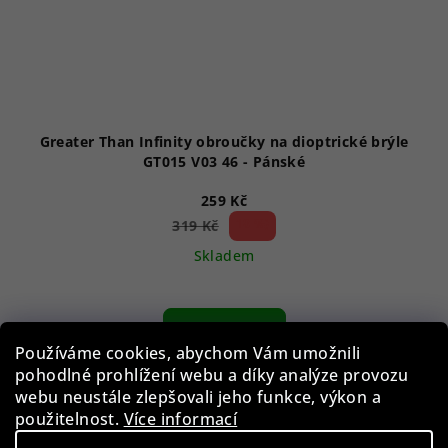
Greater Than Infinity obroučky na dioptrické brýle
GT015 V03 46 - Pánské
259 Kč
18 %)
319 Kč
(–
Skladem
Do košíku
Používáme cookies, abychom Vám umožnili
pohodlné prohlížení webu a díky analýze provozu
webu neustále zlepšovali jeho funkce, výkon a
Akce
použitelnost.
Více informací