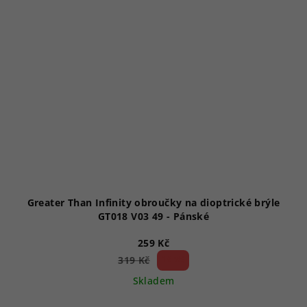
Greater Than Infinity obroučky na dioptrické brýle
GT018 V03 49 - Pánské
259 Kč
18 %)
319 Kč
(–
Skladem