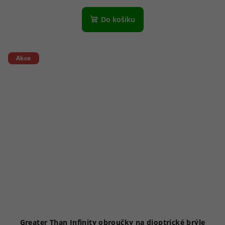
Do košíku
Akce
Greater Than Infinity obroučky na dioptrické brýle