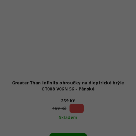
Greater Than Infinity obroučky na dioptrické brýle
GT008 V06N 56 - Pánské
259 Kč
44 %)
469 Kč
(–
Skladem