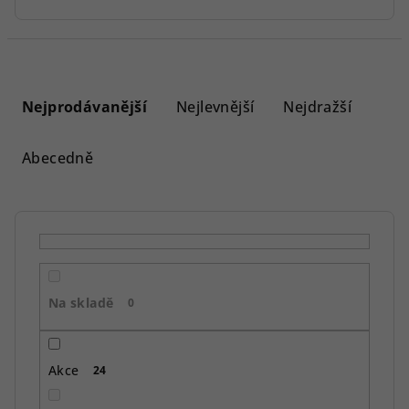
Ř
a
Nejprodávanější
Nejlevnější
Nejdražší
z
e
Abecedně
n
í
p
r
o
Na skladě
d
0
u
k
Akce
24
t