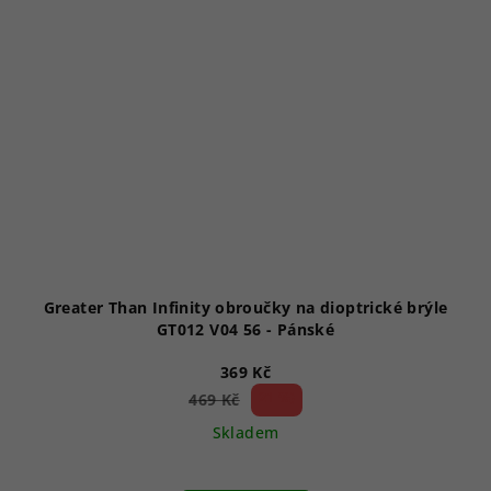
Greater Than Infinity obroučky na dioptrické brýle
GT012 V04 56 - Pánské
369 Kč
21 %)
469 Kč
(–
Skladem