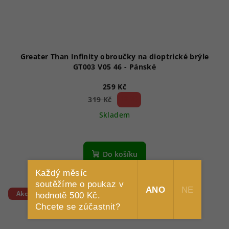
Greater Than Infinity obroučky na dioptrické brýle
GT003 V05 46 - Pánské
259 Kč
18 %)
319 Kč
(–
Skladem
Do košíku
Každý měsíc
soutěžíme o poukaz v
ANO
NE
Akce
hodnotě 500 Kč.
Chcete se zúčastnit?