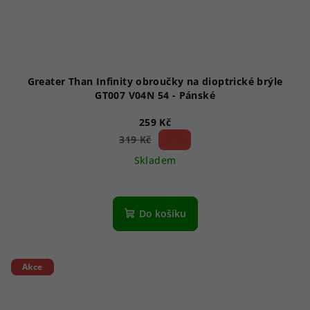
Greater Than Infinity obroučky na dioptrické brýle
GT007 V04N 54 - Pánské
259 Kč
18 %)
319 Kč
(–
Skladem
Do košíku
Akce