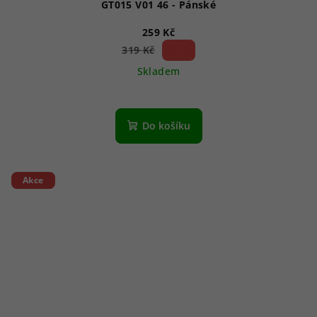
GT015 V01 46 - Pánské
259 Kč
18 %)
319 Kč
(–
Skladem
Do košíku
Akce