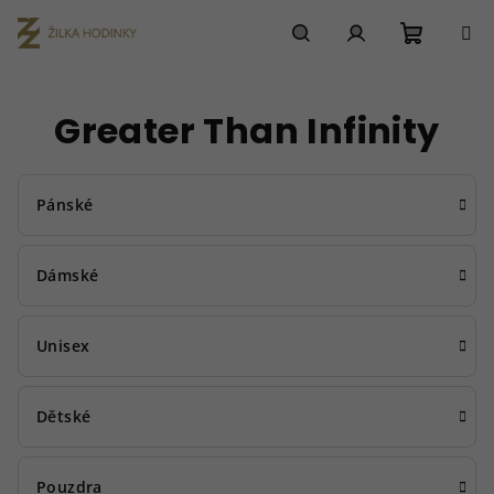
Přejít
na
obsah
Nákupn
Hledat
Přihlášení
Greater Than Infinity
košík
Pánské
Dámské
Unisex
Dětské
Pouzdra