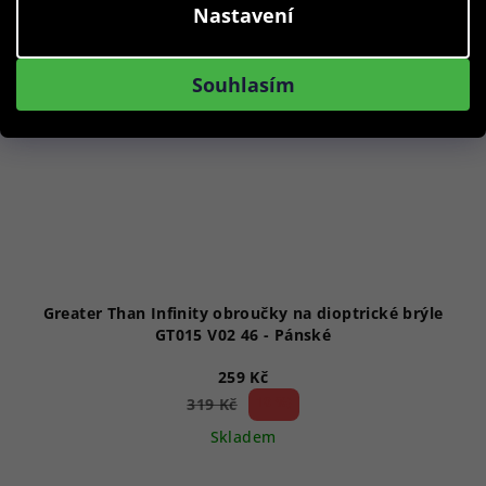
Nastavení
Souhlasím
Greater Than Infinity obroučky na dioptrické brýle
GT015 V02 46 - Pánské
259 Kč
18 %)
319 Kč
(–
Skladem