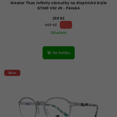
Greater Than Infinity obroučky na dioptrické brýle
GT049 V02 49 - Pánské
259 Kč
44 %)
469 Kč
(–
Skladem
Do košíku
Akce