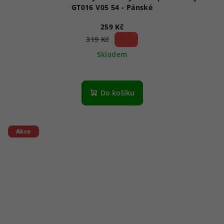
GT016 V05 54 - Pánské
259 Kč
18 %)
319 Kč
(–
Skladem
Do košíku
Akce