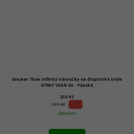
Greater Than Infinity obroučky na dioptrické brýle
GT007 V03N 54 - Pánské
259 Kč
18 %)
319 Kč
(–
Skladem