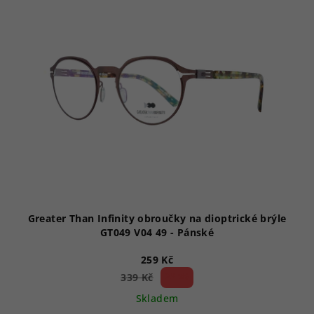
p
i
s
p
r
o
d
u
k
t
ů
Greater Than Infinity obroučky na dioptrické brýle
GT049 V04 49 - Pánské
259 Kč
23 %)
339 Kč
(–
Skladem