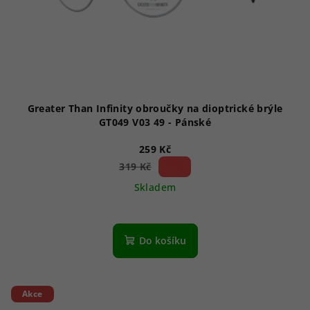
Greater Than Infinity obroučky na dioptrické brýle
GT049 V03 49 - Pánské
259 Kč
18 %)
319 Kč
(–
Skladem
Do košíku
Akce