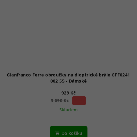
Gianfranco Ferre obroučky na dioptrické brýle GFF0241
002 55 - Dámské
929 Kč
74 %)
3 690 Kč
(–
Skladem
Do košíku