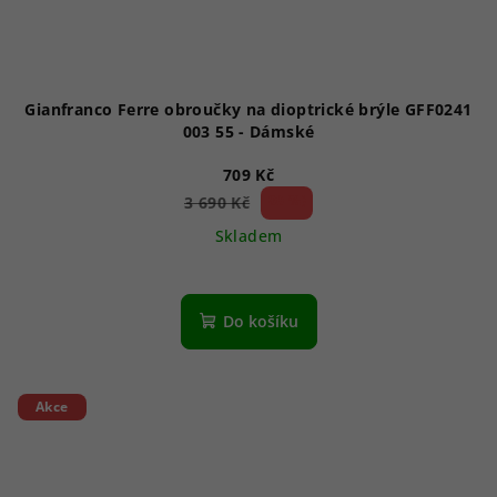
Gianfranco Ferre obroučky na dioptrické brýle GFF0241
003 55 - Dámské
709 Kč
80 %)
3 690 Kč
(–
Skladem
Do košíku
Akce