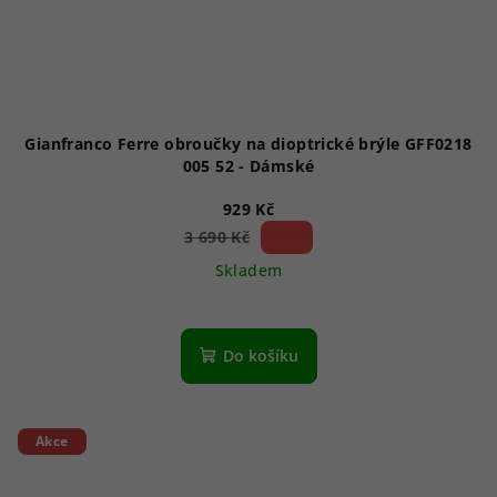
d
u
k
t
ů
Gianfranco Ferre obroučky na dioptrické brýle GFF0218
005 52 - Dámské
929 Kč
74 %)
3 690 Kč
(–
Skladem
Do košíku
Akce