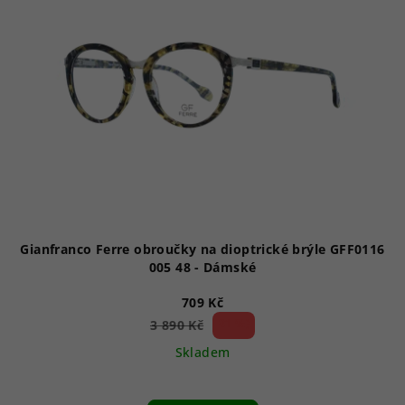
Gianfranco Ferre obroučky na dioptrické brýle GFF0116
005 48 - Dámské
709 Kč
81 %)
3 890 Kč
(–
Skladem