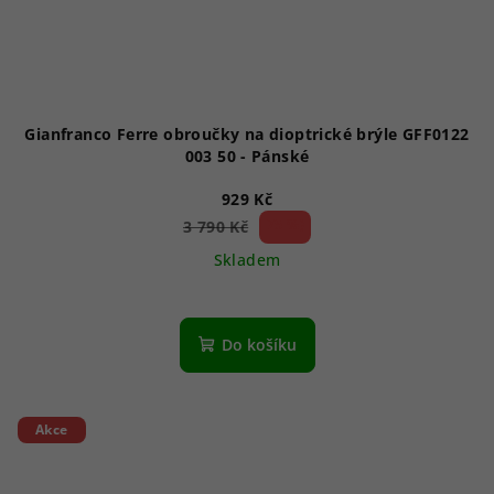
Gianfranco Ferre obroučky na dioptrické brýle GFF0122
003 50 - Pánské
929 Kč
75 %)
3 790 Kč
(–
Skladem
Do košíku
Akce