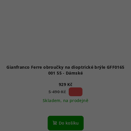
Gianfranco Ferre obroučky na dioptrické brýle GFF0165
001 55 - Dámské
929 Kč
83 %)
5 490 Kč
(–
Skladem, na prodejně
Do košíku