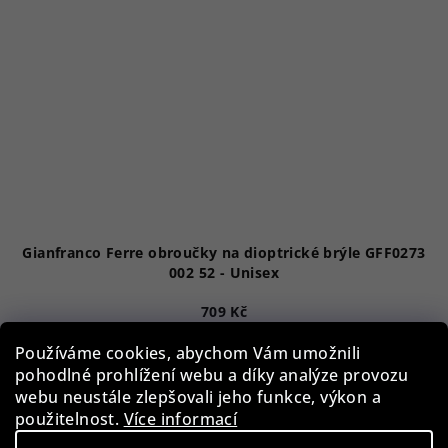
Gianfranco Ferre obroučky na dioptrické brýle GFF0273
002 52 - Unisex
709 Kč
82 %)
4 090 Kč
(–
Používáme cookies, abychom Vám umožnili
Skladem
pohodlné prohlížení webu a díky analýze provozu
webu neustále zlepšovali jeho funkce, výkon a
použitelnost.
Více informací
Do košíku