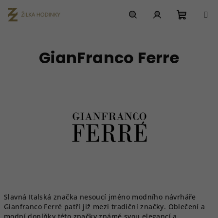
Přejít
na
obsah
Nákupn
Hledat
Přihlášení
GianFranco Ferre
košík
Slavná Italská značka nesoucí jméno modního návrháře
Gianfranco Ferré patří již mezi tradiční značky. Oblečení a
modní doplňky této značky známé svou elegancí a