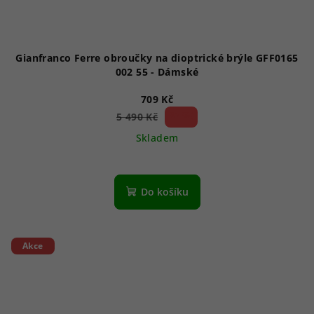
Gianfranco Ferre obroučky na dioptrické brýle GFF0165
002 55 - Dámské
709 Kč
87 %)
5 490 Kč
(–
Skladem
Do košíku
Akce