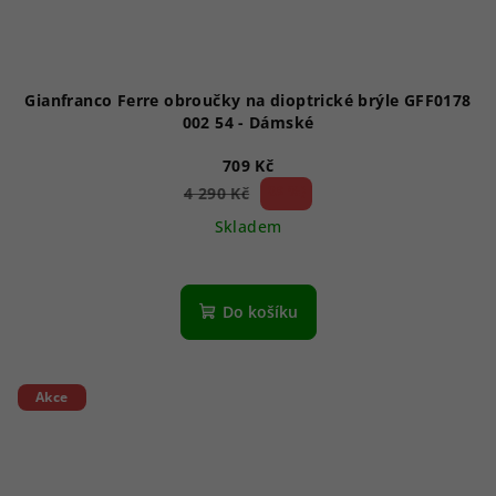
Gianfranco Ferre obroučky na dioptrické brýle GFF0178
002 54 - Dámské
709 Kč
83 %)
4 290 Kč
(–
Skladem
Do košíku
Akce