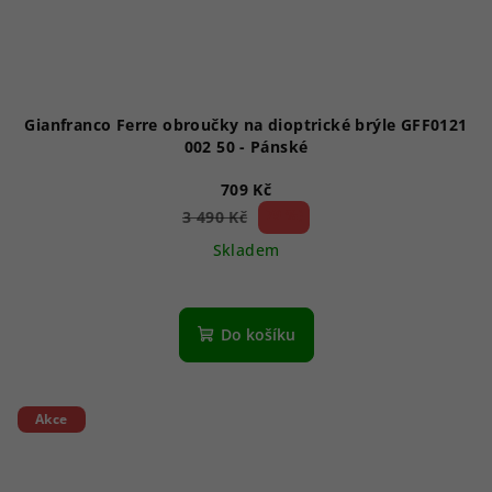
Gianfranco Ferre obroučky na dioptrické brýle GFF0121
002 50 - Pánské
709 Kč
79 %)
3 490 Kč
(–
Skladem
Do košíku
Akce