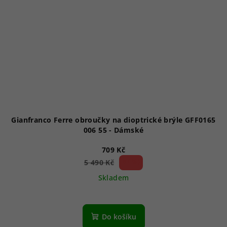
Gianfranco Ferre obroučky na dioptrické brýle GFF0165
006 55 - Dámské
709 Kč
87 %)
5 490 Kč
(–
Skladem
Do košíku