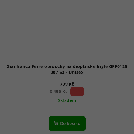
Gianfranco Ferre obroučky na dioptrické brýle GFF0125
007 53 - Unisex
709 Kč
79 %)
3 490 Kč
(–
Skladem
Do košíku