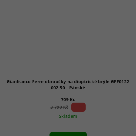
Gianfranco Ferre obroučky na dioptrické brýle GFF0122
002 50 - Pánské
709 Kč
81 %)
3 790 Kč
(–
Skladem