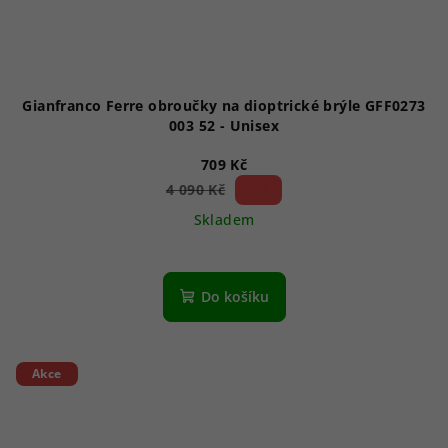
Gianfranco Ferre obroučky na dioptrické brýle GFF0273
003 52 - Unisex
709 Kč
82 %)
4 090 Kč
(–
Skladem
Do košíku
Akce