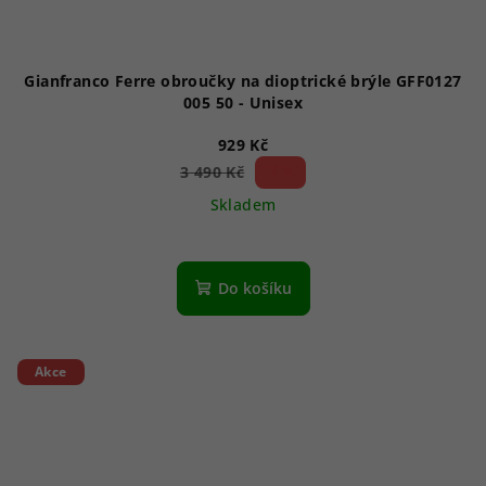
Gianfranco Ferre obroučky na dioptrické brýle GFF0127
005 50 - Unisex
929 Kč
73 %)
3 490 Kč
(–
Skladem
Do košíku
Akce