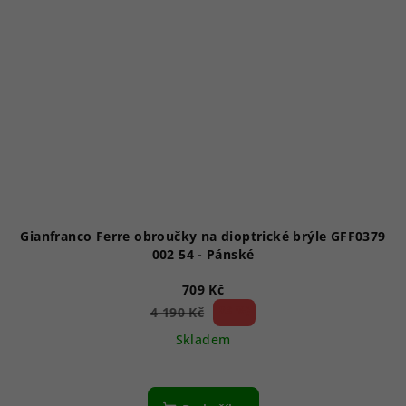
Gianfranco Ferre obroučky na dioptrické brýle GFF0379
002 54 - Pánské
709 Kč
83 %)
4 190 Kč
(–
Skladem