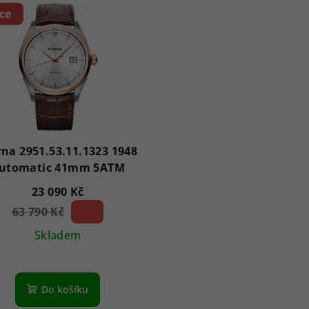
ce
rna 2951.53.11.1323 1948
utomatic 41mm 5ATM
23 090 Kč
63 790 Kč
63 %)
(–
Skladem
Do košíku