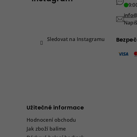
p
9:0
a
info@
t
Napiš
í
Sledovat na Instagramu
Bezpeč
Užitečné informace
Hodnocení obchodu
Jak zboží balíme