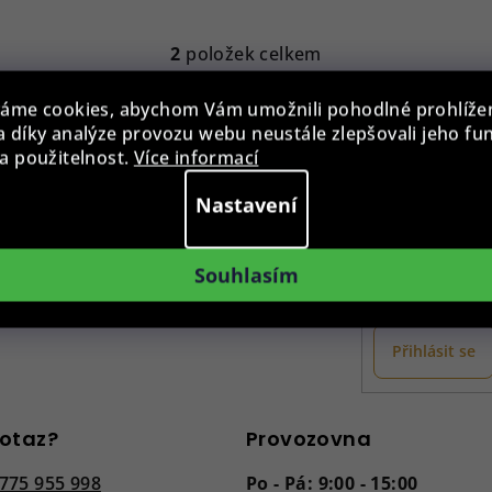
2
položek celkem
O
v
áme cookies, abychom Vám umožnili pohodlné prohlíže
l
 díky analýze provozu webu neustále zlepšovali jeho fu
Odebír
á
a použitelnost.
Více informací
d
Nastavení
a
E-mail
c
Souhlasím
í
Vložením e-ma
p
r
Přihlásit se
v
k
y
otaz?
Provozovna
v
775 955 998
Po - Pá: 9:00 - 15:00