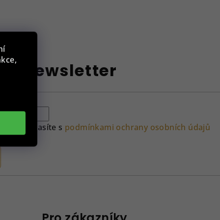
ní
nkce,
at newsletter
ilu souhlasíte s
podmínkami ochrany osobních údajů
Pro zákazníky