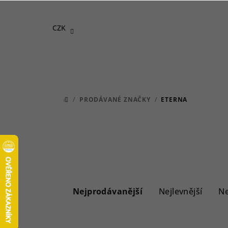
Přejít
na
CZK
obsah
/
PRODÁVANÉ ZNAČKY
/
ETERNA
DOMŮ
Ř
a
Nejprodávanější
Nejlevnější
Ne
z