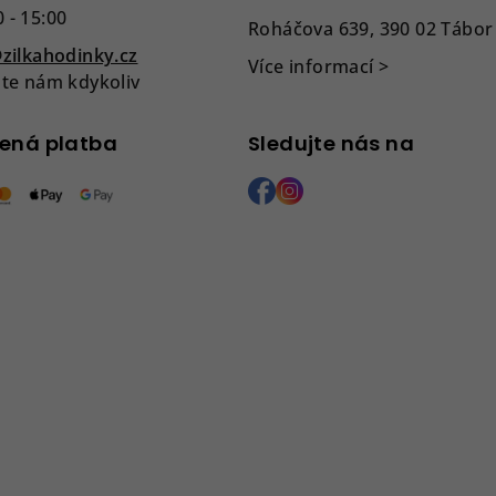
ý
0 - 15:00
Roháčova 639, 390 02 Tábor
p
zilkahodinky.cz
i
Více informací >
te nám kdykoliv
s
u
ená platba
Sledujte nás na