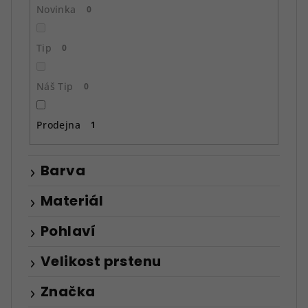
ů
Novinka
0
Tip
0
Náš Tip
0
Prodejna
1
Barva
Materiál
Pohlaví
Velikost prstenu
Značka