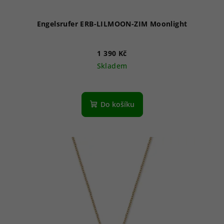
t
ů
Engelsrufer ERB-LILMOON-ZIM Moonlight
1 390 Kč
Skladem
Do košíku