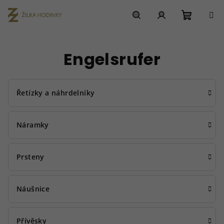
Přejít
na
obsah
Nákupn
Hledat
Přihlášení
Engelsrufer
košík
Řetízky a náhrdelníky
Náramky
Prsteny
Náušnice
Přívěsky