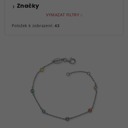
Značky
VYMAZAT FILTRY
Položek k zobrazení:
43
V
ý
p
i
s
p
r
o
d
u
k