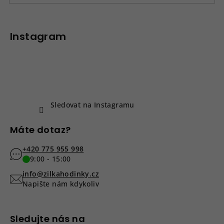
v
Z
ý
á
p
p
Instagram
i
a
s
u
t
í
Sledovat na Instagramu
Máte dotaz?
+420 775 955 998
9:00 - 15:00
info@zilkahodinky.cz
Napište nám kdykoliv
Sledujte nás na