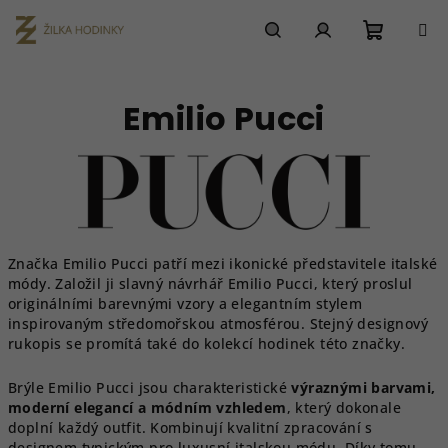
Přejít
na
obsah
Nákupn
Hledat
Přihlášení
Emilio Pucci
košík
Značka
Emilio Pucci
patří mezi ikonické představitele italské
módy. Založil ji slavný návrhář
Emilio Pucci
, který proslul
originálními barevnými vzory a elegantním stylem
inspirovaným středomořskou atmosférou. Stejný designový
rukopis se promítá také do kolekcí hodinek této značky.
Brýle Emilio Pucci jsou charakteristické
výraznými barvami,
moderní elegancí a módním vzhledem
, který dokonale
doplní každý outfit. Kombinují kvalitní zpracování s
designem typickým pro luxusní italskou módu. Díky tomu