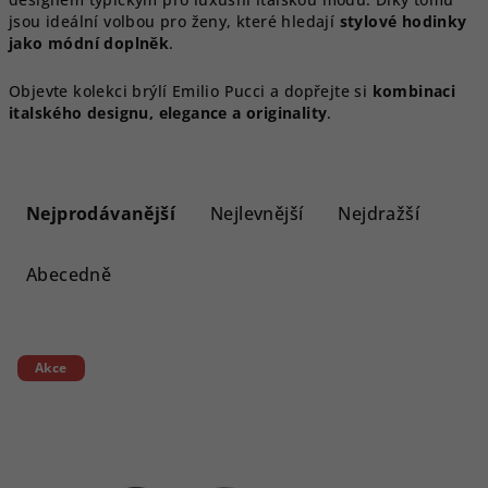
jsou ideální volbou pro ženy, které hledají
stylové hodinky
jako módní doplněk
.
Objevte kolekci brýlí Emilio Pucci a dopřejte si
kombinaci
italského designu, elegance a originality
.
Ř
a
Nejprodávanější
Nejlevnější
Nejdražší
z
e
Abecedně
n
í
V
p
Akce
ý
r
p
o
i
d
s
u