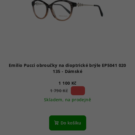
p
k
r
t
o
ů
d
u
k
t
ů
Emilio Pucci obroučky na dioptrické brýle EP5041 020
135 - Dámské
1 100 Kč
38 %)
1 790 Kč
(–
Skladem, na prodejně
Do košíku