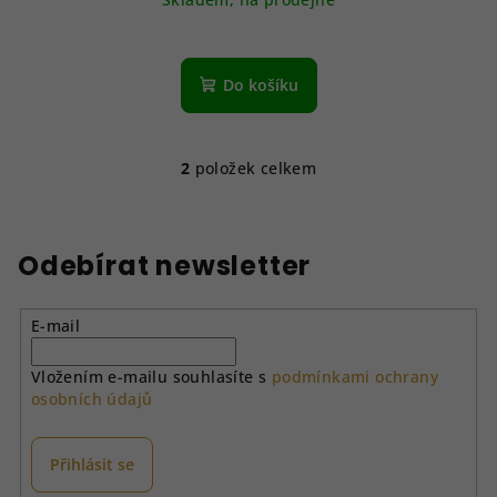
Do košíku
2
položek celkem
O
v
l
á
Odebírat newsletter
d
a
E-mail
c
í
Vložením e-mailu souhlasíte s
podmínkami ochrany
p
osobních údajů
r
v
k
Přihlásit se
y