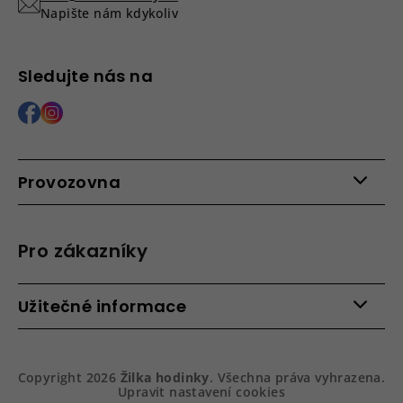
Napište nám kdykoliv
Sledujte nás na
Provozovna
Po - Pá: 9:00 - 15:00
Roháčova 639, 390 02 Tábor
Pro zákazníky
Více informací >
Kontakty
Užitečné informace
Věrnostní program
Bezpečená platba
Doprava a platba
Hodnocení obchodu
Slovník pojmů
Jak zboží balíme
Copyright 2026
Žilka hodinky
. Všechna práva vyhrazena.
Obchodní podmínky
Dárkové balení hodinek
Upravit nastavení cookies