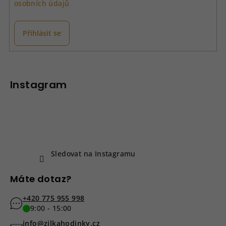
osobních údajů
r
v
k
Přihlásit se
y
v
Z
ý
á
p
p
Instagram
i
a
s
u
t
í
Sledovat na Instagramu
Máte dotaz?
+420 775 955 998
9:00 - 15:00
info@zilkahodinky.cz