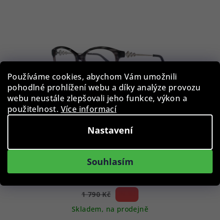
p
i
s
p
r
Používáme cookies, abychom Vám umožnili
o
pohodlné prohlížení webu a díky analýze provozu
d
webu neustále zlepšovali jeho funkce, výkon a
u
použitelnost.
Více informací
k
Nastavení
t
ů
Emilio Pucci obroučky na dioptrické brýle EP5041 020
Souhlasím
135 - Dámské
1 100 Kč
38 %)
1 790 Kč
(–
Skladem, na prodejně