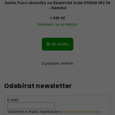
Emilio Pucci obroučky na dioptrické brýle EP5049 092 54
- Dámské
1 890 Kč
Skladem, na prodejně
Do košíku
2
položek celkem
O
v
l
á
Odebírat newsletter
d
a
E-mail
c
í
Vložením e-mailu souhlasíte s
podmínkami ochrany
p