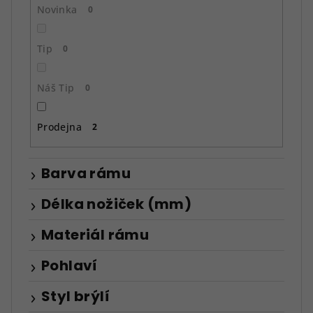
ů
Novinka
0
Tip
0
Náš Tip
0
Prodejna
2
Barva rámu
Délka nožiček (mm)
Materiál rámu
Pohlaví
Styl brýlí