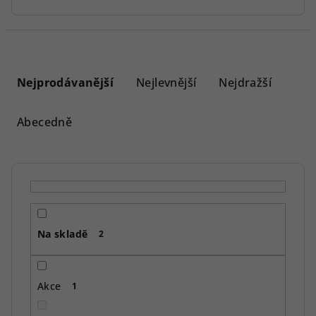
Ř
a
Nejprodávanější
Nejlevnější
Nejdražší
z
e
Abecedně
n
í
p
r
o
Na skladě
d
2
u
k
Akce
1
t