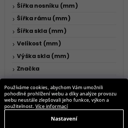
Šířka nosníku (mm)
Šířka rámu (mm)
Šířka skla (mm)
Velikost (mm)
Výška skla (mm)
Značka
Značky
Používáme cookies, abychom Vám umožnili
VYMAZAT FILTRY
pohodlné prohlížení webu a díky analýze provozu
webu neustále zlepšovali jeho funkce, výkon a
Položek k zobrazení:
1
použitelnost.
Více informací
V
Nastavení
ý