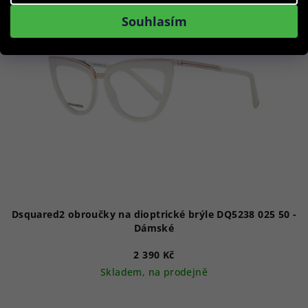
p
Souhlasím
i
s
p
r
o
d
u
k
t
ů
Dsquared2 obroučky na dioptrické brýle DQ5238 025 50 -
Dámské
2 390 Kč
Skladem, na prodejně