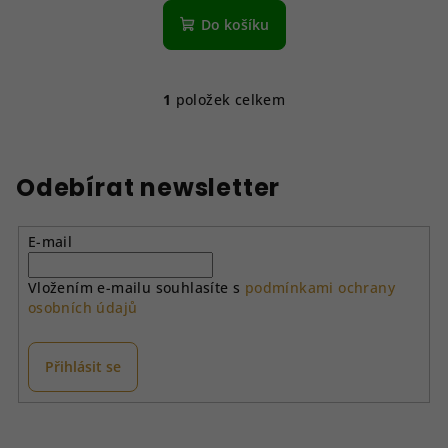
Do košíku
1
položek celkem
O
v
l
á
Odebírat newsletter
d
a
E-mail
c
í
Vložením e-mailu souhlasíte s
podmínkami ochrany
p
osobních údajů
r
v
k
Přihlásit se
y
v
Z
ý
á