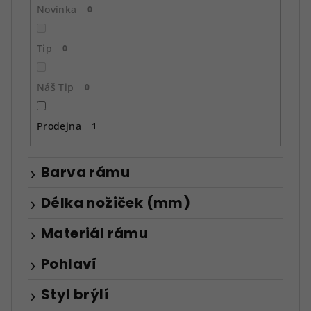
ů
Novinka
0
Tip
0
Náš Tip
0
Prodejna
1
Barva rámu
Délka nožiček (mm)
Materiál rámu
Pohlaví
Styl brýlí