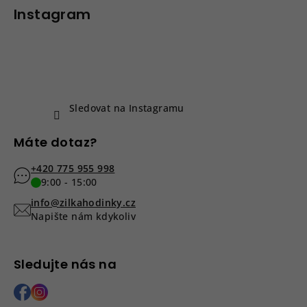
p
p
Instagram
i
a
s
u
t
í
Sledovat na Instagramu
Máte dotaz?
+420 775 955 998
9:00 - 15:00
info@zilkahodinky.cz
Napište nám kdykoliv
Sledujte nás na