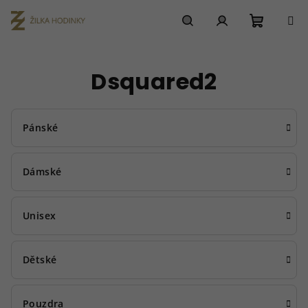
Přejít
na
obsah
Nákupn
Hledat
Přihlášení
Dsquared2
košík
Pánské
Dámské
Unisex
Dětské
Pouzdra