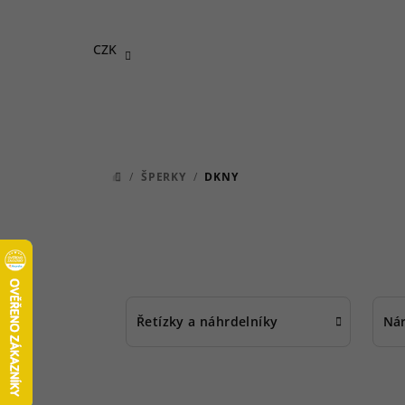
Přejít
na
CZK
obsah
/
ŠPERKY
/
DKNY
DOMŮ
Řetízky a náhrdelníky
Ná