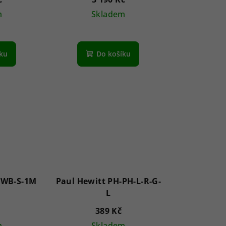
dant
m
Skladem
íku
Do košíku
-WB-S-1M
Paul Hewitt PH-PH-L-R-G-
L
389 Kč
m
Skladem