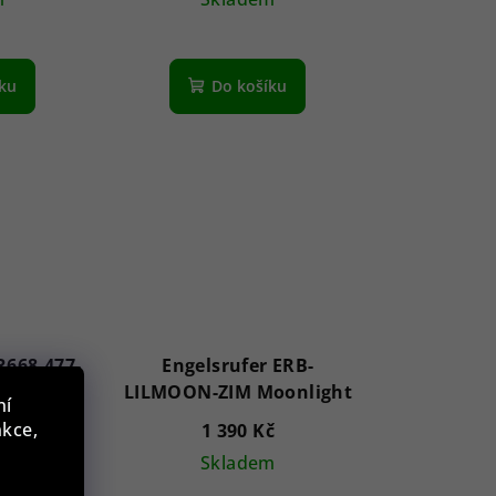
íku
Do košíku
668-477-
Engelsrufer ERB-
Stone
LILMOON-ZIM Moonlight
ní
w
nkce,
č
1 390 Kč
m
Skladem