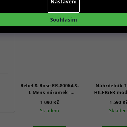
Nastavení
Do košíku
Do koš
Souhlasím
Rebel & Rose RR-80064-S-
Náhrdelník
L Mens náramek -
HILFIGER mod
Summer Breeze
CORE 2700
1 090 Kč
1 590 K
Skladem
Sklade