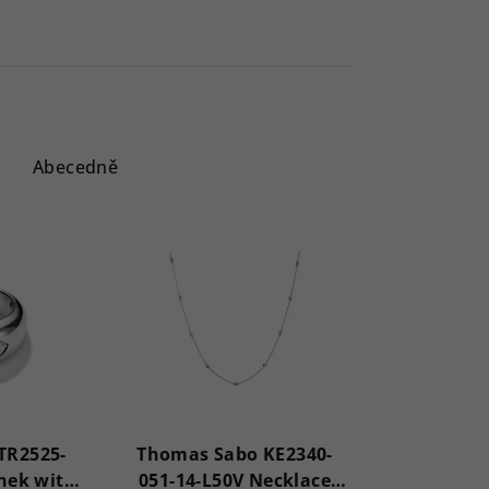
Abecedně
TR2525-
Thomas Sabo KE2340-
ýnek with
051-14-L50V Necklace