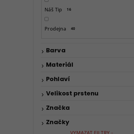
p
Náš Tip
16
a
n
Prodejna
40
e
l
Barva
Materiál
Pohlaví
Velikost prstenu
Značka
Značky
VYMAZAT FILTRY