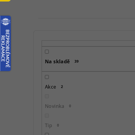
P
o
s
Na skladě
39
t
r
Akce
2
a
n
Novinka
0
n
í
Tip
0