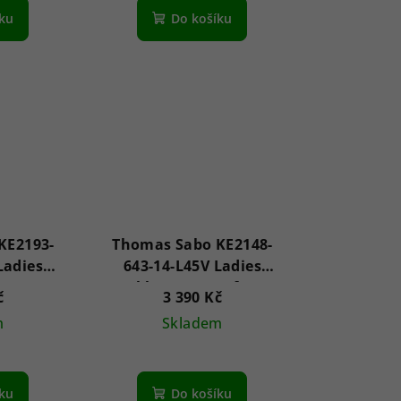
íku
Do košíku
KE2193-
Thomas Sabo KE2148-
Ladies
643-14-L45V Ladies
e
Necklace - Tree of Love
č
3 390 Kč
m
Skladem
íku
Do košíku