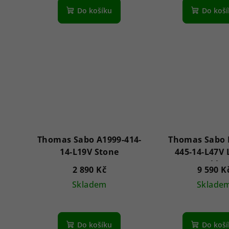
Do košíku
Do koš
Thomas Sabo A1999-414-
Thomas Sabo 
14-L19V Stone
445-14-L47V 
necklac
2 890 Kč
9 590 K
Skladem
Sklade
Do košíku
Do koš