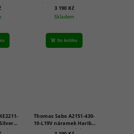
zirconia
White zirconia stones
č
3 190 Kč
ver
Silver
m
Skladem
íku
Do košíku
KE2211-
Thomas Sabo A2151-430-
Silver
10-L19V náramek Haribo
h white
s perlou a kamínkem
č
3 190 Kč