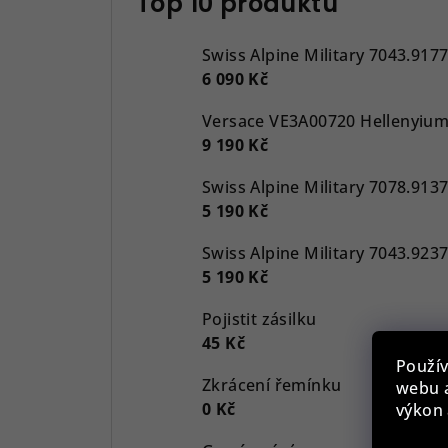
Top 10 produktů
Swiss Alpine Military 7043.917
6 090 Kč
9 190 Kč
5 190 Kč
5 190 Kč
Pojistit zásilku
45 Kč
Použív
Zkrácení řemínku
webu a
0 Kč
výkon 