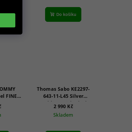
íku
Do košíku
 TOMMY
Thomas Sabo KE2297-
el FINE
643-11-L45 Silver
989
Necklace With Black
č
2 990 Kč
Heart Pendant Heart
m
Skladem
Romance