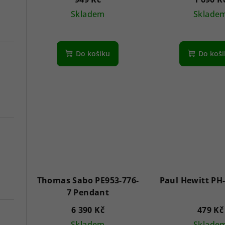
heart pen
Skladem
Sklade
Průměrné
hodnocení
Do košíku
Do koš
produktu
je
5,0
z
5
hvězdiček.
Thomas Sabo PE953-776-
Paul Hewitt PH
7 Pendant
6 390 Kč
479 Kč
Skladem
Sklade