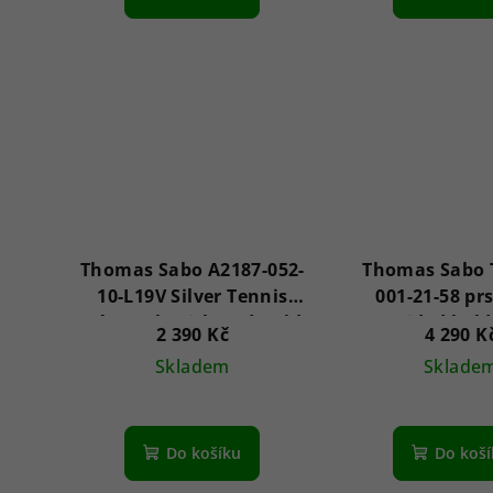
Thomas Sabo A2187-052-
Thomas Sabo 
10-L19V Silver Tennis
001-21-58 pr
náramek With Red Gold
Braided bold 
2 390 Kč
4 290 K
Bear 16-19 cm
Skladem
Sklade
Do košíku
Do koš