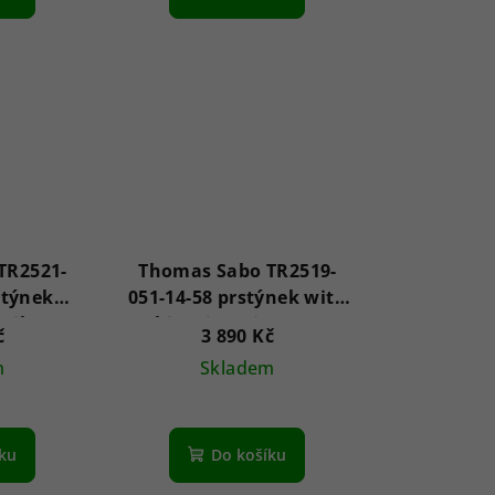
TR2521-
Thomas Sabo TR2519-
stýnek
051-14-58 prstýnek with
Silver
white zirconia stones
č
3 890 Kč
Silver
m
Skladem
íku
Do košíku