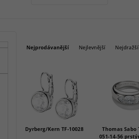
Ř
a
Nejprodávanější
Nejlevnější
Nejdražší
z
V
e
ý
n
p
í
i
p
s
r
p
Dyrberg/Kern TF-10028
Thomas Sabo 
o
051-14-56 prst