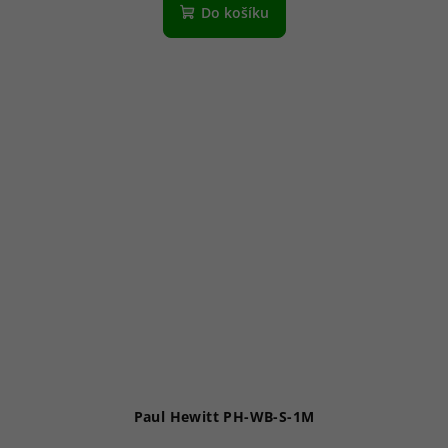
produktu
Do košíku
je
5,0
z
5
hvězdiček.
Paul Hewitt PH-WB-S-1M