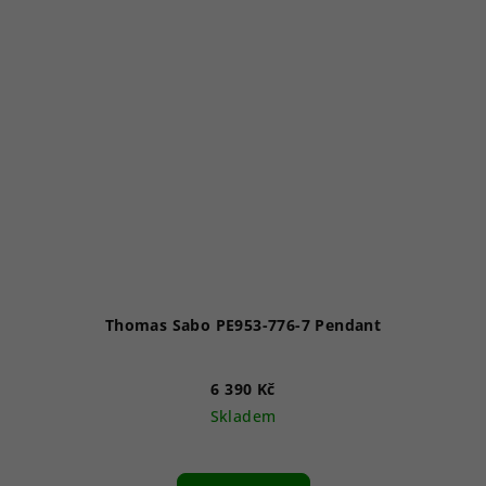
Thomas Sabo PE953-776-7 Pendant
6 390 Kč
Skladem
Průměrné
hodnocení