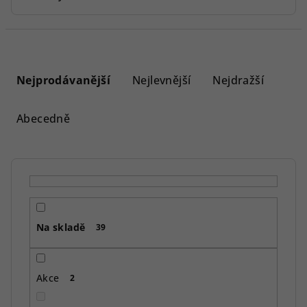
Ř
a
Nejprodávanější
Nejlevnější
Nejdražší
z
e
Abecedně
n
í
p
r
o
Na skladě
d
39
u
k
Akce
2
t