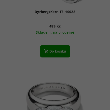
t
ů
Dyrberg/Kern TF-10028
489 Kč
Skladem, na prodejně
Průměrné
hodnocení
produktu
Do košíku
je
4,7
z
5
hvězdiček.