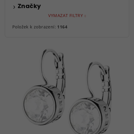
Značky
VYMAZAT FILTRY
Položek k zobrazení:
1164
V
ý
p
i
s
p
r
o
d
u
k