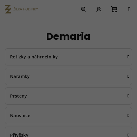
Přejít
na
obsah
Nákupn
Hledat
Přihlášení
Demaria
košík
Řetízky a náhrdelníky
Náramky
Prsteny
Náušnice
Přívěsky