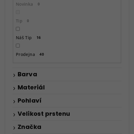
ů
Novinka
0
Tip
0
Náš Tip
16
Prodejna
40
Barva
Materiál
Pohlaví
Velikost prstenu
Značka