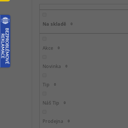
o
s
Na skladě
0
t
r
Akce
0
a
n
Novinka
0
n
í
Tip
0
p
Náš Tip
0
a
n
Prodejna
0