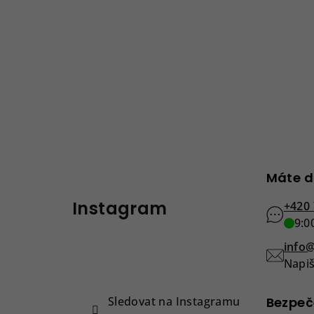
Z
Máte d
á
Instagram
p
+420 
9:0
a
info@
t
Napiš
í
Sledovat na Instagramu
Bezpeč