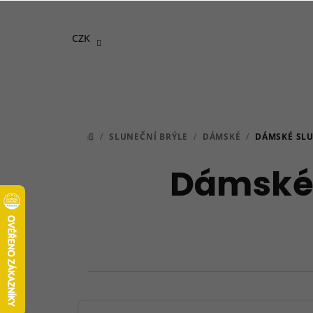
Přejít
na
CZK
obsah
/
SLUNEČNÍ BRÝLE
/
DÁMSKÉ
/
DÁMSKÉ SLU
DOMŮ
Dámské 
P