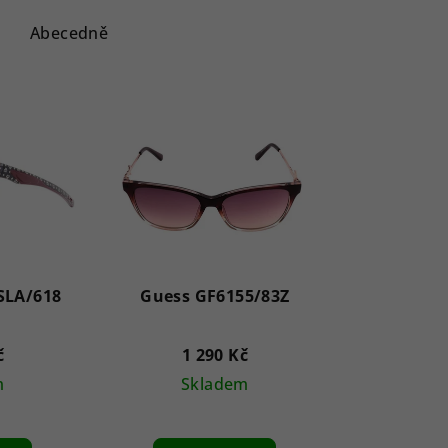
Abecedně
LA/618
Guess GF6155/83Z
č
1 290 Kč
m
Skladem