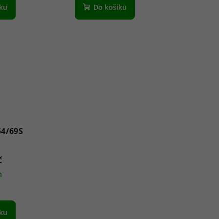
íku
Do košíku
4/69S
č
m
íku