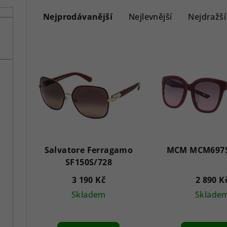
Ř
a
Nejprodávanější
Nejlevnější
Nejdražší
z
e
V
n
ý
í
p
p
i
r
s
Salvatore Ferragamo
MCM MCM697S
o
p
SF150S/728
d
r
3 190 Kč
2 890 K
u
o
Skladem
Sklade
k
d