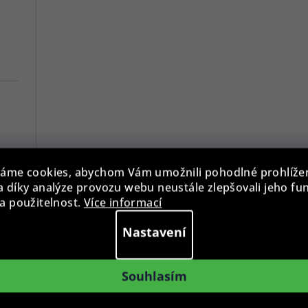
ý
p
i
s
u
7
áme cookies, abychom Vám umožnili pohodlné prohlíže
 díky analýze provozu webu neustále zlepšovali jeho fu
Versace VE3A00720 Hellenyium 42mm
a použitelnost.
Více informací
Nastavení
Swiss Alpine Military 7078.9137 Chronograph 45mm
Souhlasím
Swiss Alpine Military 7043.9237 Star Fighter Saphirglas Chrono 46 mm