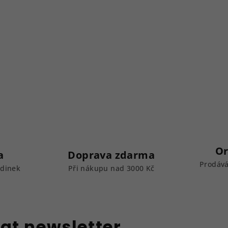
Or
a
Doprava zdarma
Prodává
odinek
Při nákupu nad 3000 Kč
at newsletter