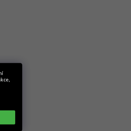
ní
nkce,