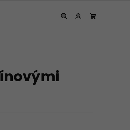
Hledat
Přihlášení
Nákupní
košík
vínovými