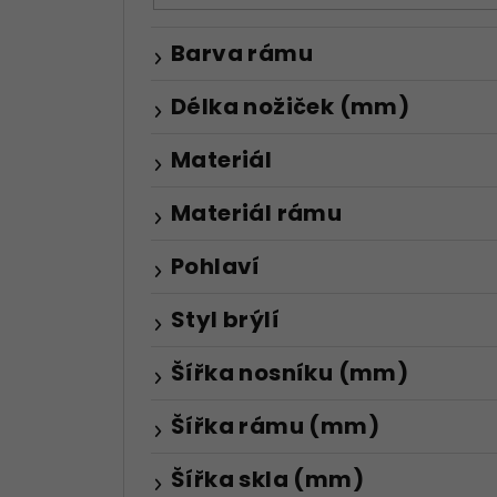
e
l
Barva rámu
Délka nožiček (mm)
Materiál
Materiál rámu
Pohlaví
Styl brýlí
Šířka nosníku (mm)
Šířka rámu (mm)
Šířka skla (mm)