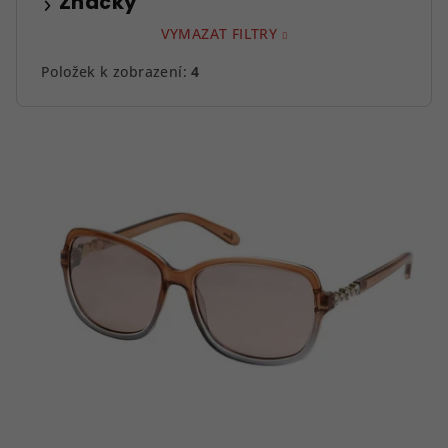
Značky
VYMAZAT FILTRY
Položek k zobrazení:
4
V
ý
p
i
s
p
r
o
d
u
k
t