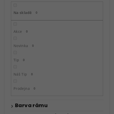
r
o
Na skladě
d
0
u
k
Akce
0
t
ů
Novinka
0
Tip
0
Náš Tip
0
Prodejna
0
Barva rámu