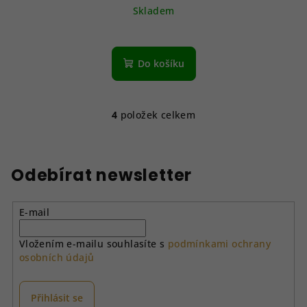
Skladem
Do košíku
4
položek celkem
O
v
l
á
Odebírat newsletter
d
a
E-mail
c
í
Vložením e-mailu souhlasíte s
podmínkami ochrany
p
osobních údajů
r
v
k
Přihlásit se