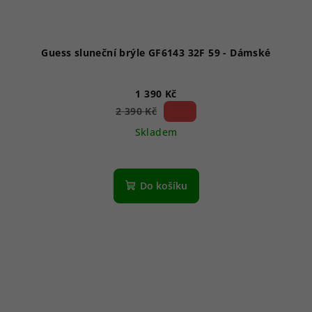
Guess sluneční brýle GF6143 32F 59 - Dámské
1 390 Kč
41 %)
2 390 Kč
(–
Skladem
Do košíku