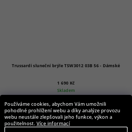
Trussardi sluneční brýle TSW3012 03B 56 - Dámské
1 690 Kč
Skladem
Používáme cookies, abychom Vám umožnili
pohodlné prohlížení webu a díky analýze provozu
Do košíku
webu neustále zlepšovali jeho funkce, výkon a
použitelnost.
Více informací