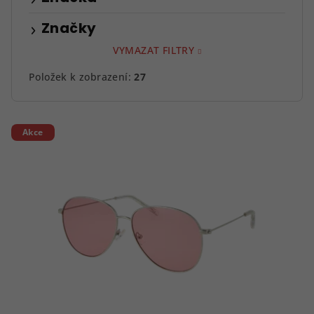
Značky
VYMAZAT FILTRY
Položek k zobrazení:
27
V
Akce
ý
p
i
s
p
r
o
d
u