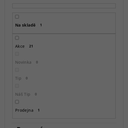
p
r
o
Na skladě
d
1
u
k
Akce
21
t
ů
Novinka
0
Tip
0
Náš Tip
0
Prodejna
1