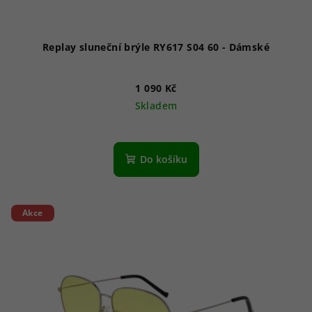
k
t
ů
Replay sluneční brýle RY617 S04 60 - Dámské
1 090 Kč
Skladem
Do košíku
Akce