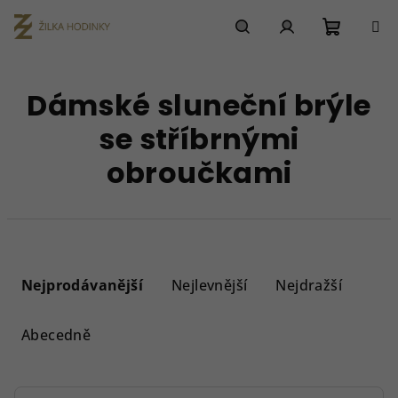
Přejít
na
obsah
Nákupn
Hledat
Přihlášení
Dámské sluneční brýle
košík
se stříbrnými
obroučkami
Ř
a
Nejprodávanější
Nejlevnější
Nejdražší
z
e
Abecedně
n
í