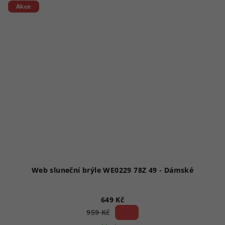
Akce
Web sluneční brýle WE0229 78Z 49 - Dámské
649 Kč
32 %)
959 Kč
(–