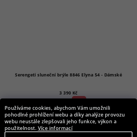
Serengeti sluneční brýle 8846 Elyna 54 - Dámské
3 390 Kč
52 %)
7 090 Kč
(–
Používáme cookies, abychom Vám umožnili
Skladem
pohodlné prohlížení webu a díky analýze provozu
webu neustále zlepšovali jeho funkce, výkon a
použitelnost.
Více informací
Do košíku