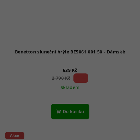
Benetton sluneční brýle BE5061 001 50 - Dámské
639 Kč
77 %)
2 790 Kč
(–
Skladem
Do košíku
Akce