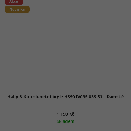
Akce
Novinka
Hally & Son sluneční brýle HS901V03S 03S 53 - Dámské
1 190 Kč
Skladem