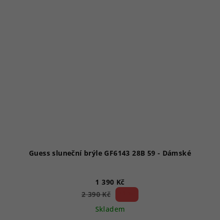
Guess sluneční brýle GF6143 28B 59 - Dámské
1 390 Kč
41 %)
2 390 Kč
(–
Skladem