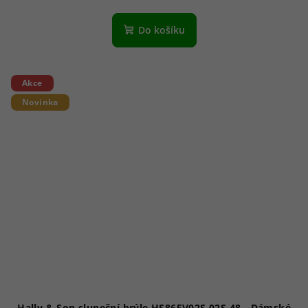
Do košíku
Akce
Novinka
Hally & Son sluneční brýle HS865V02S 02S 48 - Dámské