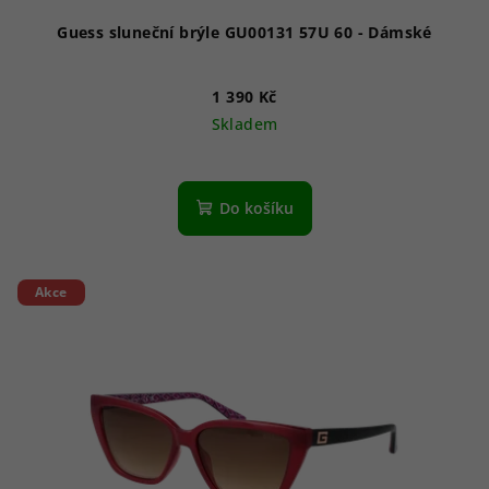
ů
Guess sluneční brýle GU00131 57U 60 - Dámské
1 390 Kč
Skladem
Do košíku
Akce