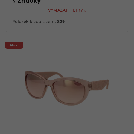
Značky
VYMAZAT FILTRY
Položek k zobrazení:
829
V
Akce
ý
p
i
s
p
r
o
d
u
k
t