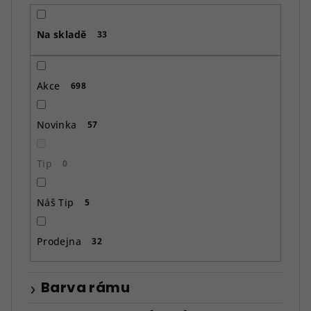
r
o
Na skladě
d
33
u
k
Akce
698
t
ů
Novinka
57
Tip
0
Náš Tip
5
Prodejna
32
Barva rámu