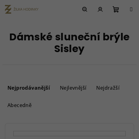
Přejít
na
obsah
Nákupn
Hledat
Přihlášení
Dámské sluneční brýle
košík
Sisley
Ř
a
Nejprodávanější
Nejlevnější
Nejdražší
z
e
Abecedně
n
í
p