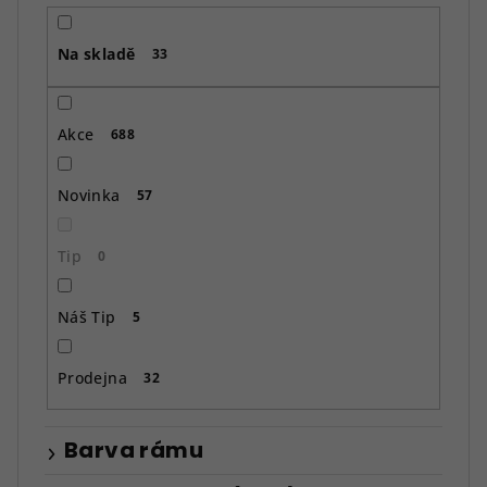
r
o
Na skladě
d
33
u
k
Akce
688
t
ů
Novinka
57
Tip
0
Náš Tip
5
Prodejna
32
Barva rámu