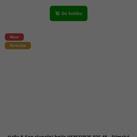
Do košíku
Akce
Novinka
Hally & Son sluneční brýle HS865V02S 02S 48 - Dámské