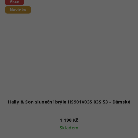
Akce
Novinka
Hally & Son sluneční brýle HS901V03S 03S 53 - Dámské
1 190 Kč
Skladem