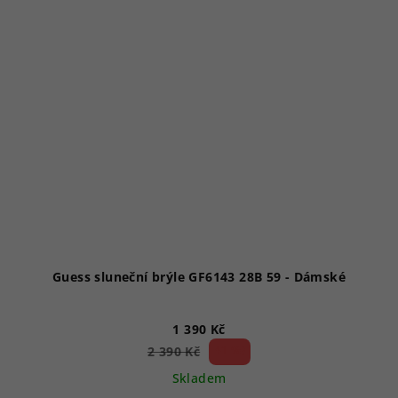
Guess sluneční brýle GF6143 28B 59 - Dámské
1 390 Kč
41 %)
2 390 Kč
(–
Skladem