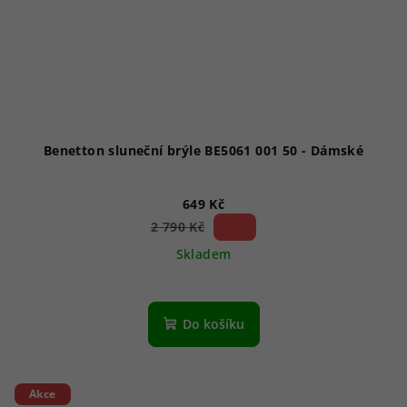
Benetton sluneční brýle BE5061 001 50 - Dámské
649 Kč
76 %)
2 790 Kč
(–
Skladem
Do košíku
Akce