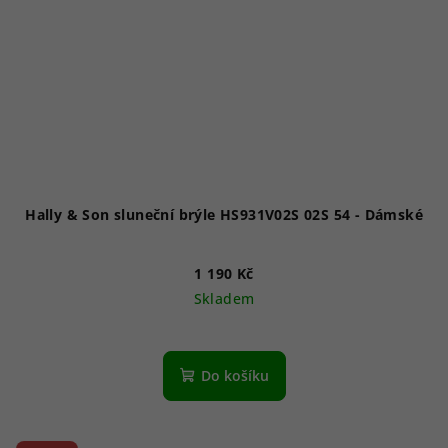
Hally & Son sluneční brýle HS931V02S 02S 54 - Dámské
1 190 Kč
Skladem
Do košíku