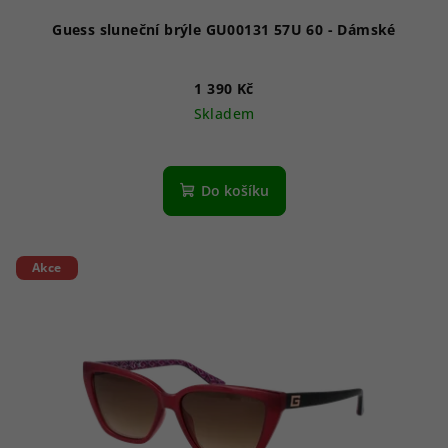
ů
Guess sluneční brýle GU00131 57U 60 - Dámské
1 390 Kč
Skladem
Do košíku
Akce