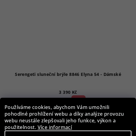
Serengeti sluneční brýle 8846 Elyna 54 - Dámské
3 390 Kč
52 %)
7 090 Kč
(–
Používáme cookies, abychom Vám umožnili
Skladem
pohodlné prohlížení webu a díky analýze provozu
webu neustále zlepšovali jeho funkce, výkon a
použitelnost.
Více informací
Do košíku