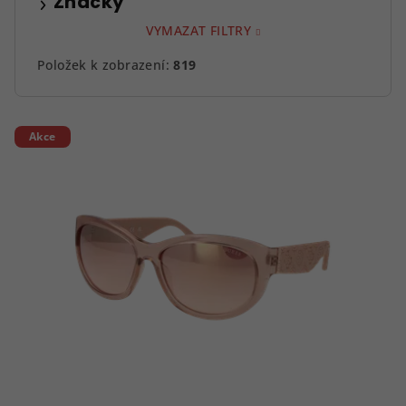
Značky
VYMAZAT FILTRY
Položek k zobrazení:
819
V
Akce
ý
p
i
s
p
r
o
d
u
k
t