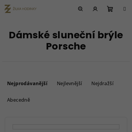
Přejít
na
obsah
Nákupn
Hledat
Přihlášení
Dámské sluneční brýle
košík
Porsche
Ř
a
Nejprodávanější
Nejlevnější
Nejdražší
z
e
Abecedně
n
í
p