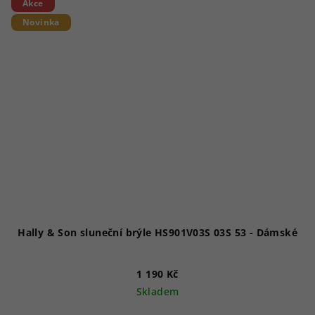
Akce
Novinka
Hally & Son sluneční brýle HS901V03S 03S 53 - Dámské
1 190 Kč
Skladem