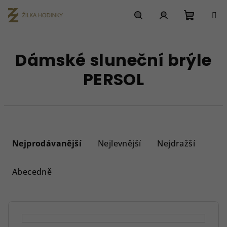
Přejít
na
obsah
Nákupn
Hledat
Přihlášení
Dámské sluneční brýle
košík
PERSOL
Ř
a
Nejprodávanější
Nejlevnější
Nejdražší
z
e
Abecedně
n
í
p