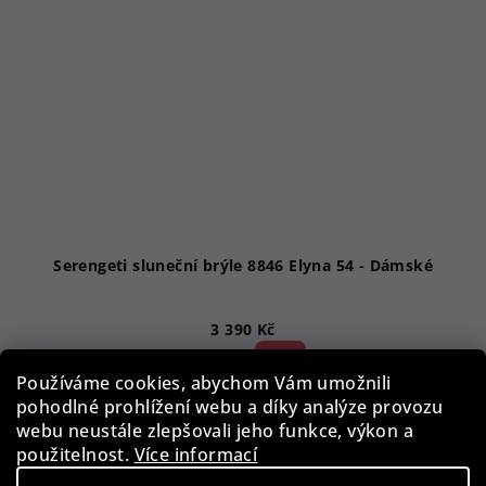
Serengeti sluneční brýle 8846 Elyna 54 - Dámské
3 390 Kč
52 %)
7 090 Kč
(–
Používáme cookies, abychom Vám umožnili
Skladem
pohodlné prohlížení webu a díky analýze provozu
webu neustále zlepšovali jeho funkce, výkon a
použitelnost.
Více informací
Do košíku