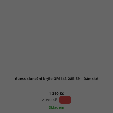
Guess sluneční brýle GF6143 28B 59 - Dámské
1 390 Kč
41 %)
2 390 Kč
(–
Skladem