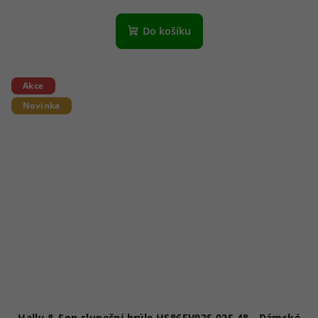
Do košíku
Akce
Novinka
Hally & Son sluneční brýle HS865V02S 02S 48 - Dámské