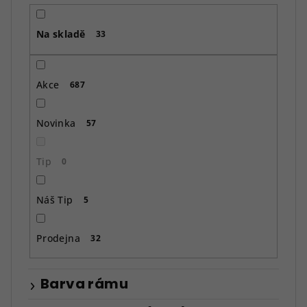
r
o
Na skladě
d
33
u
k
Akce
687
t
ů
Novinka
57
Tip
0
Náš Tip
5
Prodejna
32
Barva rámu