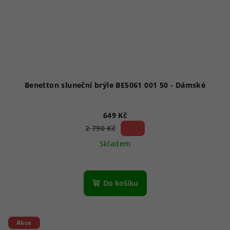
Benetton sluneční brýle BE5061 001 50 - Dámské
649 Kč
76 %)
2 790 Kč
(–
Skladem
Do košíku
Akce