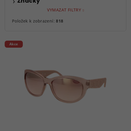
Značky
VYMAZAT FILTRY
Položek k zobrazení:
818
V
Akce
ý
p
i
s
p
r
o
d
u
k
t