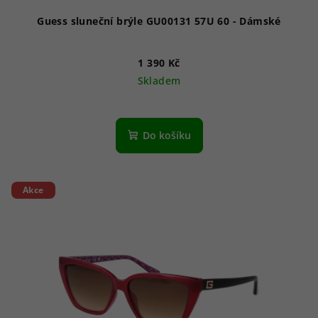
ů
Guess sluneční brýle GU00131 57U 60 - Dámské
1 390 Kč
Skladem
Do košíku
Akce