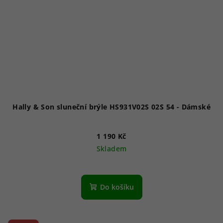
Hally & Son sluneční brýle HS931V02S 02S 54 - Dámské
1 190 Kč
Skladem
Do košíku