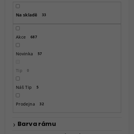
r
o
Na skladě
d
33
u
k
Akce
687
t
ů
Novinka
57
Tip
0
Náš Tip
5
Prodejna
32
Barva rámu