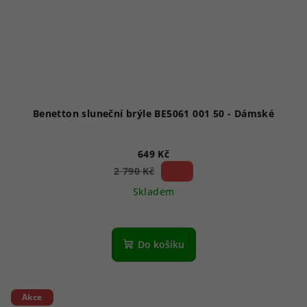
Benetton sluneční brýle BE5061 001 50 - Dámské
649 Kč
76 %)
2 790 Kč
(–
Skladem
Do košíku
Akce