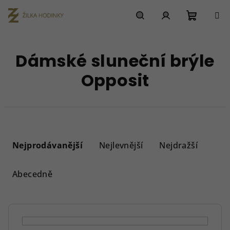
Přejít
na
obsah
Nákupn
Hledat
Přihlášení
Dámské sluneční brýle
košík
Opposit
Ř
a
Nejprodávanější
Nejlevnější
Nejdražší
z
e
Abecedně
n
í
p