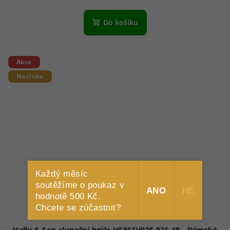
Do košíku
Akce
Novinka
Každý měsíc
soutěžíme o poukaz v
ANO
NE
hodnotě 500 Kč.
Chcete se zúčastnit?
Hally & Son sluneční brýle HS865V02S 02S 48 - Dámské