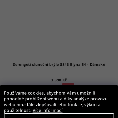
Serengeti sluneční brýle 8846 Elyna 54 - Dámské
3 390 Kč
52 %)
7 090 Kč
(–
Používáme cookies, abychom Vám umožnili
Skladem
pohodlné prohlížení webu a díky analýze provozu
webu neustále zlepšovali jeho funkce, výkon a
použitelnost.
Více informací
Do košíku