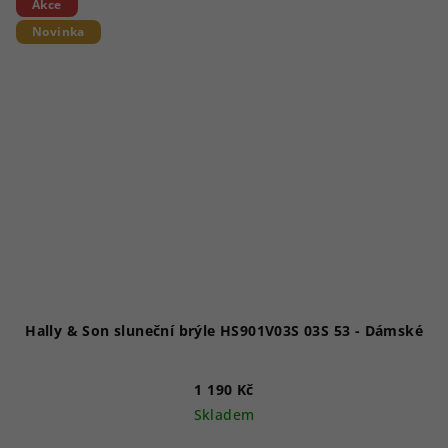
Akce
Novinka
Hally & Son sluneční brýle HS901V03S 03S 53 - Dámské
1 190 Kč
Skladem