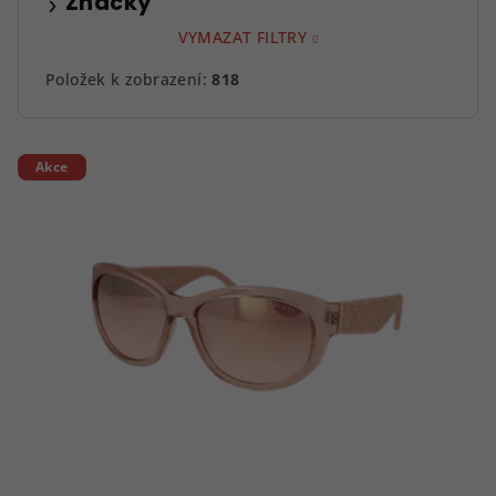
Značky
VYMAZAT FILTRY
Položek k zobrazení:
818
V
Akce
ý
p
i
s
p
r
o
d
u
k
t