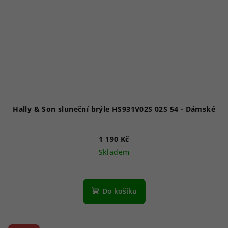
Hally & Son sluneční brýle HS931V02S 02S 54 - Dámské
1 190 Kč
Skladem
Do košíku