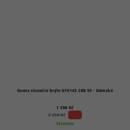
Guess sluneční brýle GF6143 28B 59 - Dámské
1 390 Kč
41 %)
2 390 Kč
(–
Skladem