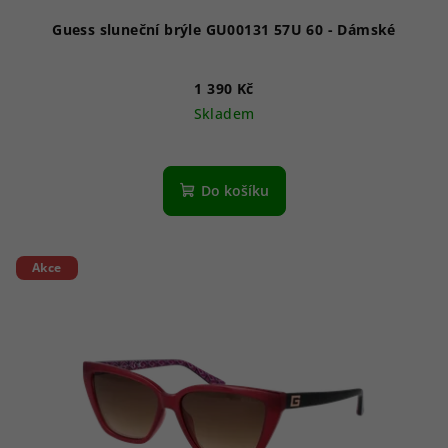
ů
Guess sluneční brýle GU00131 57U 60 - Dámské
1 390 Kč
Skladem
Do košíku
Akce