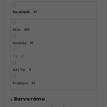
r
o
Na skladě
d
33
u
k
Akce
685
t
ů
Novinka
57
Tip
0
Náš Tip
5
Prodejna
32
Barva rámu