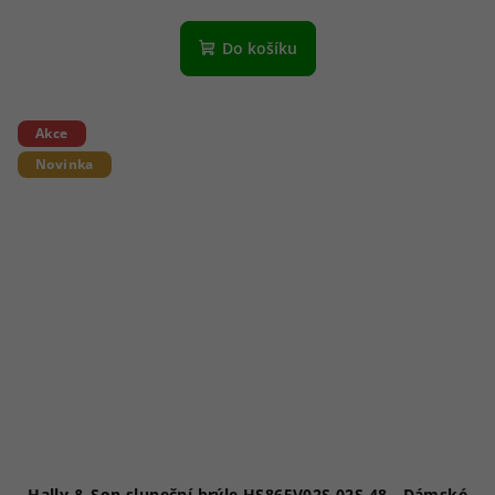
Do košíku
Akce
Novinka
Hally & Son sluneční brýle HS865V02S 02S 48 - Dámské