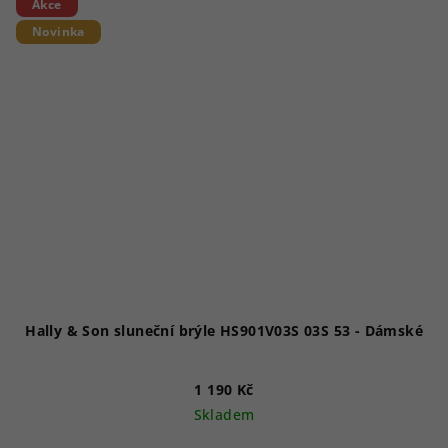
Akce
Novinka
Hally & Son sluneční brýle HS901V03S 03S 53 - Dámské
1 190 Kč
Skladem