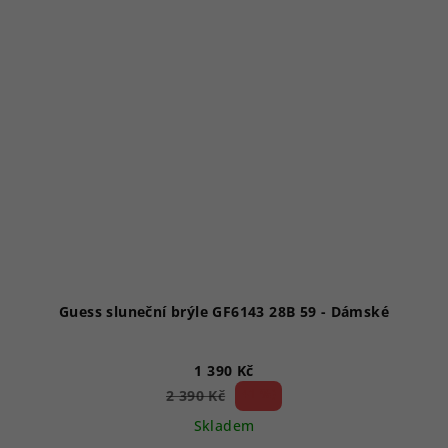
Guess sluneční brýle GF6143 28B 59 - Dámské
1 390 Kč
41 %)
2 390 Kč
(–
Skladem