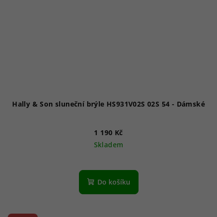
Hally & Son sluneční brýle HS931V02S 02S 54 - Dámské
1 190 Kč
Skladem
Do košíku