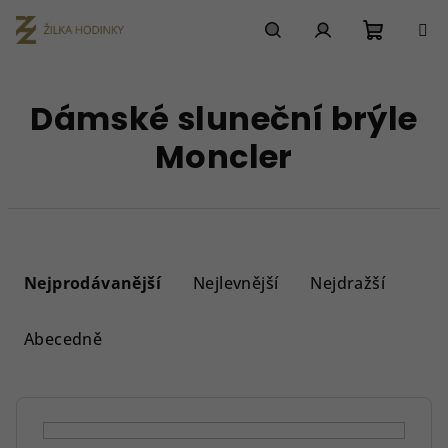
Přejít
na
obsah
Nákupn
Hledat
Přihlášení
Dámské sluneční brýle
košík
Moncler
Ř
a
Nejprodávanější
Nejlevnější
Nejdražší
z
e
Abecedně
n
í
p