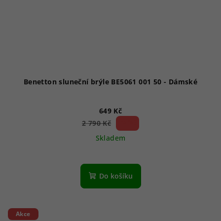
Benetton sluneční brýle BE5061 001 50 - Dámské
649 Kč
76 %)
2 790 Kč
(–
Skladem
Do košíku
Akce