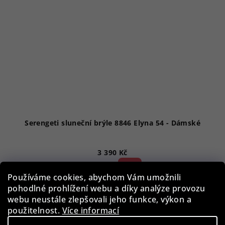
Serengeti sluneční brýle 8846 Elyna 54 - Dámské
3 390 Kč
52 %)
7 090 Kč
(–
Používáme cookies, abychom Vám umožnili
Skladem
pohodlné prohlížení webu a díky analýze provozu
webu neustále zlepšovali jeho funkce, výkon a
použitelnost.
Více informací
Do košíku