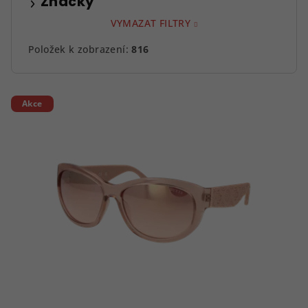
Značky
VYMAZAT FILTRY
Položek k zobrazení:
816
V
Akce
ý
p
i
s
p
r
o
d
u
k
t