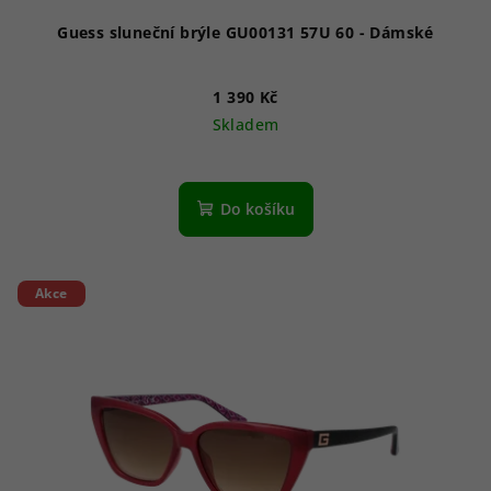
ů
Guess sluneční brýle GU00131 57U 60 - Dámské
1 390 Kč
Skladem
Do košíku
Akce