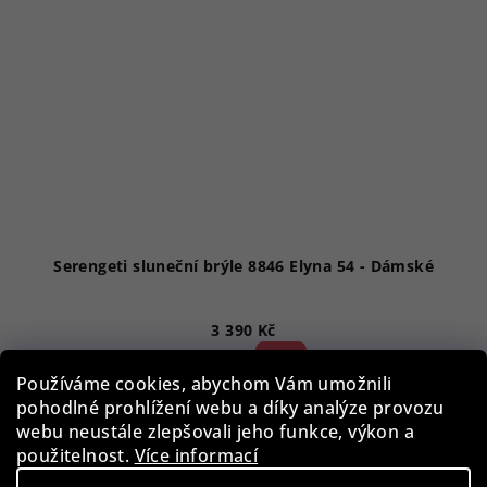
Serengeti sluneční brýle 8846 Elyna 54 - Dámské
3 390 Kč
52 %)
7 090 Kč
(–
Používáme cookies, abychom Vám umožnili
Skladem
pohodlné prohlížení webu a díky analýze provozu
webu neustále zlepšovali jeho funkce, výkon a
použitelnost.
Více informací
Do košíku