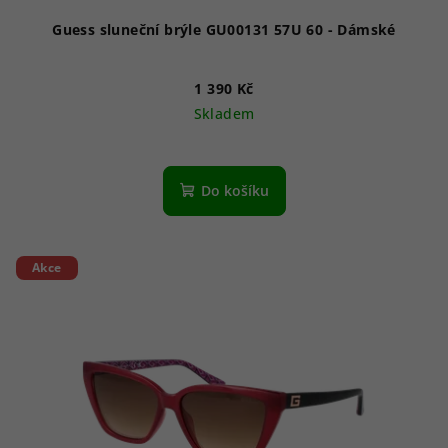
ů
Guess sluneční brýle GU00131 57U 60 - Dámské
1 390 Kč
Skladem
Do košíku
Akce