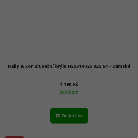
Hally & Son sluneční brýle HS931V02S 02S 54 - Dámské
1 190 Kč
Skladem
Do košíku