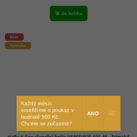
Do košíku
Akce
Novinka
Každý měsíc
soutěžíme o poukaz v
ANO
NE
hodnotě 500 Kč.
Chcete se zúčastnit?
Hally & Son sluneční brýle HS865V02S 02S 48 - Dámské