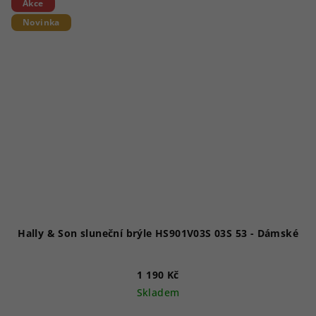
Akce
Novinka
Hally & Son sluneční brýle HS901V03S 03S 53 - Dámské
1 190 Kč
Skladem