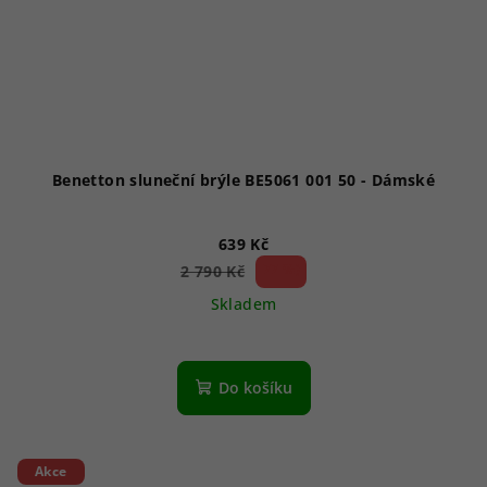
Benetton sluneční brýle BE5061 001 50 - Dámské
639 Kč
77 %)
2 790 Kč
(–
Skladem
Do košíku
Akce