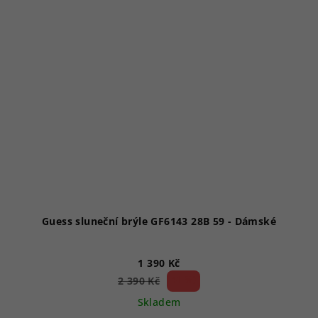
Guess sluneční brýle GF6143 28B 59 - Dámské
1 390 Kč
41 %)
2 390 Kč
(–
Skladem