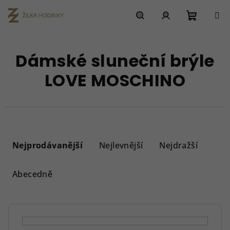
Přejít
na
obsah
Nákupn
Hledat
Přihlášení
Dámské sluneční brýle
košík
LOVE MOSCHINO
Ř
a
Nejprodávanější
Nejlevnější
Nejdražší
z
e
Abecedně
n
í
p