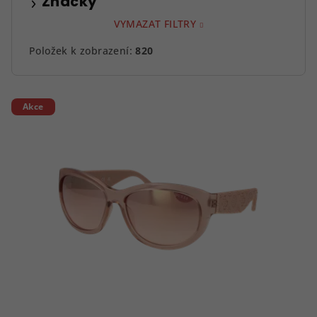
Značky
VYMAZAT FILTRY
Položek k zobrazení:
820
V
Akce
ý
p
i
s
p
r
o
d
u
k
t