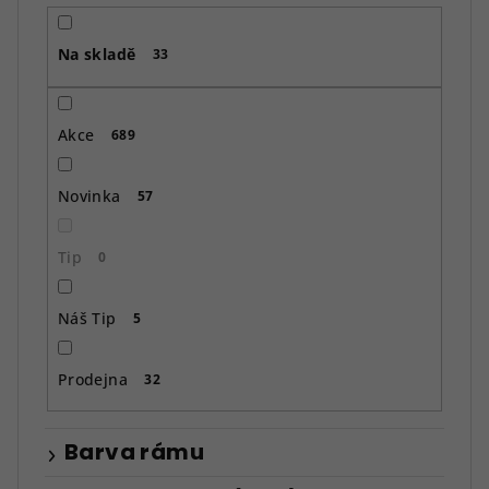
r
o
Na skladě
d
33
u
k
Akce
689
t
ů
Novinka
57
Tip
0
Náš Tip
5
Prodejna
32
Barva rámu