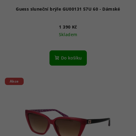
ů
Guess sluneční brýle GU00131 57U 60 - Dámské
1 390 Kč
Skladem
Do košíku
Akce