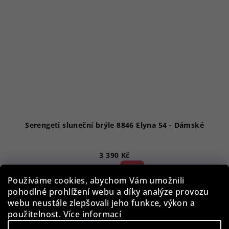
Serengeti sluneční brýle 8846 Elyna 54 - Dámské
3 390 Kč
52 %)
7 090 Kč
(–
Používáme cookies, abychom Vám umožnili
Skladem
pohodlné prohlížení webu a díky analýze provozu
webu neustále zlepšovali jeho funkce, výkon a
použitelnost.
Více informací
Do košíku