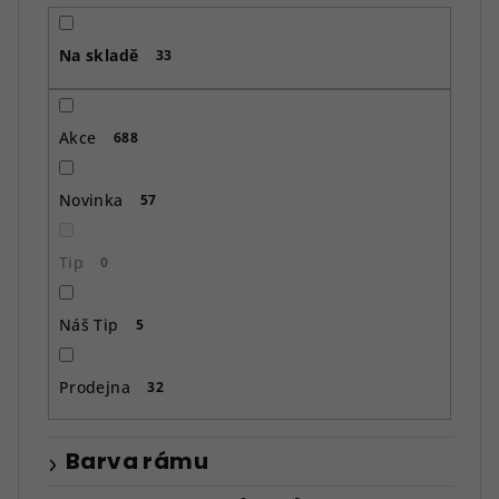
r
o
Na skladě
d
33
u
k
Akce
688
t
ů
Novinka
57
Tip
0
Náš Tip
5
Prodejna
32
Barva rámu