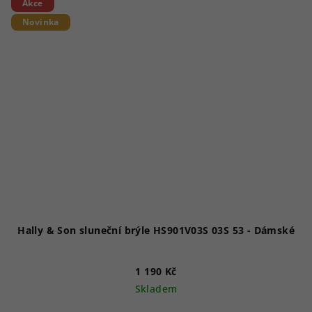
Akce
Novinka
Hally & Son sluneční brýle HS901V03S 03S 53 - Dámské
1 190 Kč
Skladem