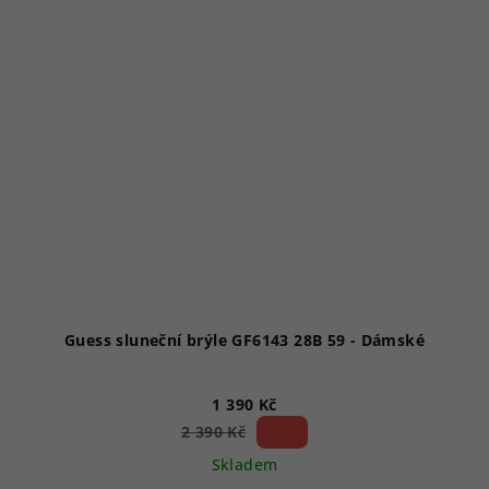
Guess sluneční brýle GF6143 28B 59 - Dámské
1 390 Kč
41 %)
2 390 Kč
(–
Skladem