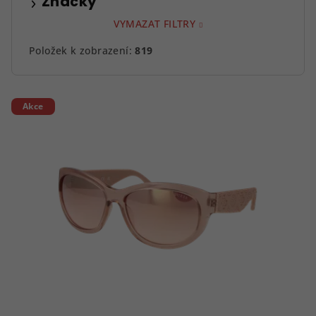
Značky
VYMAZAT FILTRY
Položek k zobrazení:
819
V
Akce
ý
p
i
s
p
r
o
d
u
k
t