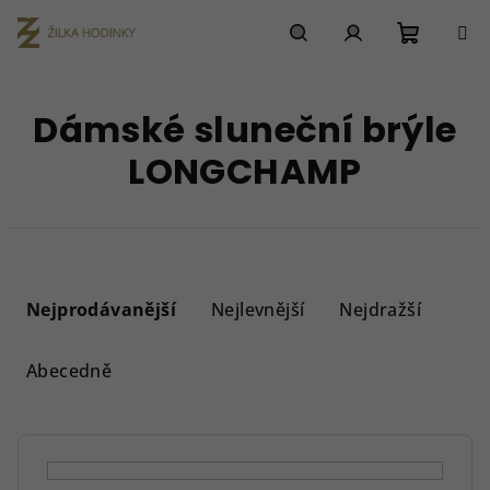
Přejít
na
obsah
Nákupn
Hledat
Přihlášení
Dámské sluneční brýle
košík
LONGCHAMP
Ř
a
Nejprodávanější
Nejlevnější
Nejdražší
z
e
Abecedně
n
í
p