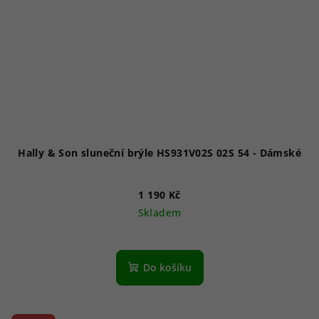
Hally & Son sluneční brýle HS931V02S 02S 54 - Dámské
1 190 Kč
Skladem
Do košíku