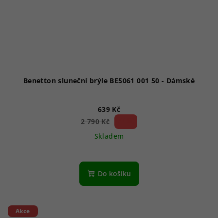
Benetton sluneční brýle BE5061 001 50 - Dámské
639 Kč
77 %)
2 790 Kč
(–
Skladem
Do košíku
Akce