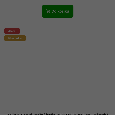
Do košíku
Akce
Novinka
Hally & Son sluneční brýle HS865V02S 02S 48 - Dámské