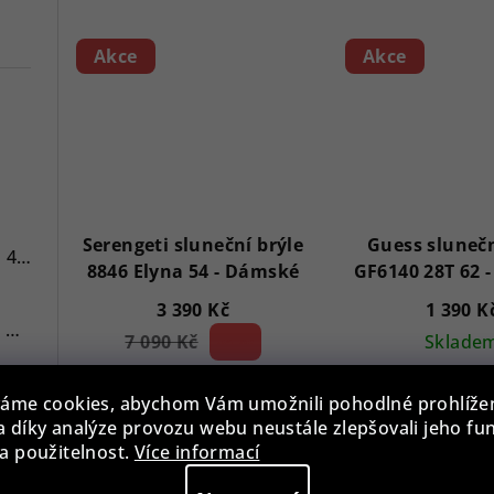
Akce
Akce
7
Serengeti sluneční brýle
Guess slunečn
Versace VE3A00720 Hellenyium 42mm
8846 Elyna 54 - Dámské
3 390 Kč
1 390 K
Swiss Alpine Military 7078.9137 Chronograph 45mm
7 090 Kč
52 %)
Sklade
(–
Skladem
Swiss Alpine Military 7043.9237 Star Fighter Saphirglas Chrono 46 mm
áme cookies, abychom Vám umožnili pohodlné prohlíže
 díky analýze provozu webu neustále zlepšovali jeho fu
Do koš
a použitelnost.
Více informací
Do košíku