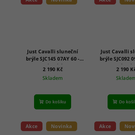
Just Cavalli sluneční
Just Cavalli s
brýle SJC145 07AY 60 -
brýle SJC092 09
Dámské
Dámsk
2 190 Kč
2 190 K
Skladem
Sklade
Do košíku
Do koš
Akce
Novinka
Akce
Nov