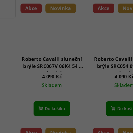
Akce
Novinka
Akce
Nov
Roberto Cavalli sluneční
Roberto Cavalli
brýle SRC067V 06K4 54 -
brýle SRC054 0
Dámské
Dámsk
4 090 Kč
4 090 K
Skladem
Sklade
Do košíku
Do koš
Akce
Novinka
Akce
Nov