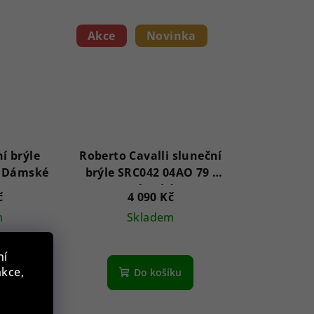
Akce
Novinka
í brýle
Roberto Cavalli sluneční
GF6140 28T 62 - Dámské
brýle SRC042 04AO 79 -
Dámské
č
4 090 Kč
m
Skladem
ní
nkce,
íku
Do košíku