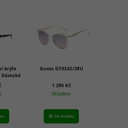
í brýle
Guess GF0343/28U
GU7919 69G 58 - Dámské
č
1 290 Kč
m
Skladem
íku
Do košíku