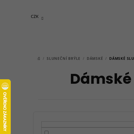
Přejít
na
CZK
obsah
/
SLUNEČNÍ BRÝLE
/
DÁMSKÉ
/
DÁMSKÉ SLU
DOMŮ
Dámské 
P
o