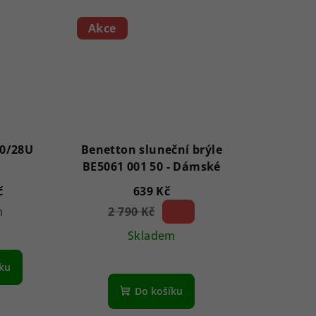
Akce
0/28U
Benetton sluneční brýle
BE5061 001 50 - Dámské
č
639 Kč
m
2 790 Kč
77 %)
(–
Skladem
íku
Do košíku