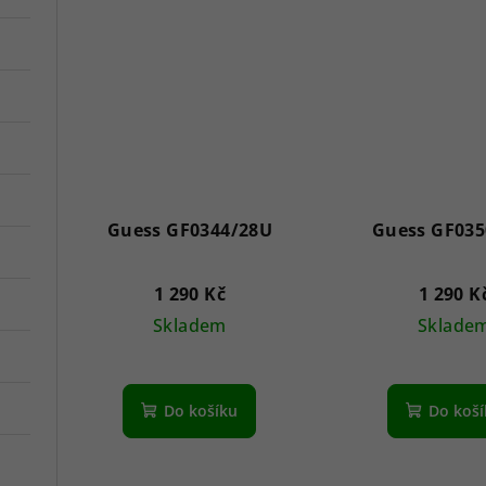
t
ů
Guess GF0344/28U
Guess GF035
1 290 Kč
1 290 K
Skladem
Sklade
Do košíku
Do koš