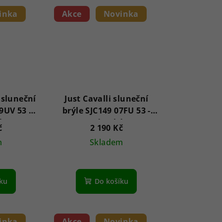
inka
Akce
Novinka
 sluneční
Just Cavalli sluneční
9UV 53 -
brýle SJC149 07FU 53 -
é
Dámské
č
2 190 Kč
m
Skladem
íku
Do košíku
inka
Akce
Novinka