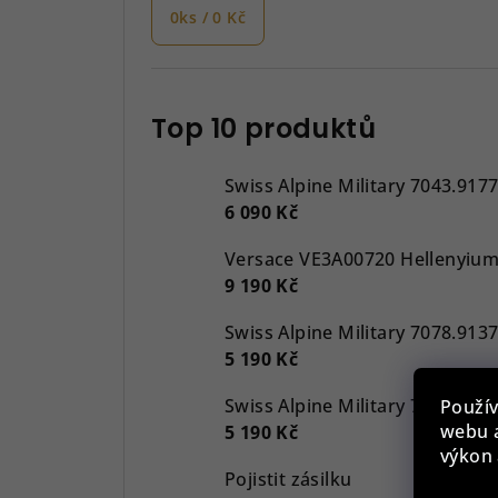
0
ks /
0 Kč
Top 10 produktů
Swiss Alpine Military 7043.917
6 090 Kč
9 190 Kč
5 190 Kč
Použív
webu a
5 190 Kč
výkon 
Pojistit zásilku