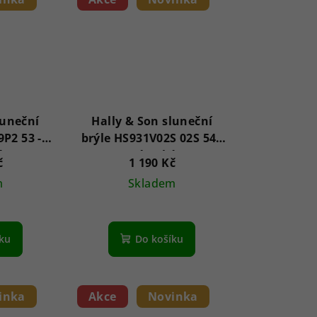
luneční
Hally & Son sluneční
P2 53 -
brýle HS931V02S 02S 54 -
é
Dámské
č
1 190 Kč
m
Skladem
íku
Do košíku
inka
Akce
Novinka