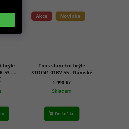
inka
Akce
Novinka
í brýle
Tous sluneční brýle
 53 -
STOC41 01BV 55 - Dámské
é
č
1 990 Kč
m
Skladem
íku
Do košíku