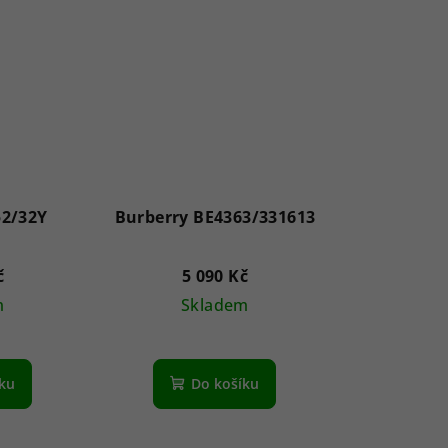
2/32Y
Burberry BE4363/331613
č
5 090 Kč
m
Skladem
íku
Do košíku