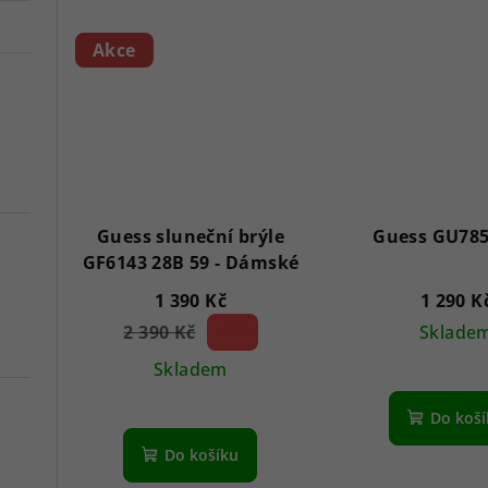
Akce
Guess sluneční brýle
Guess GU785
GF6143 28B 59 - Dámské
1 390 Kč
1 290 K
2 390 Kč
41 %)
Sklade
(–
Skladem
Do koš
Do košíku