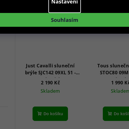
Nastavení
Akce
Novinka
Akce
Nov
Souhlasím
Just Cavalli sluneční
Tous slunečn
brýle SJC142 09XL 51 -
STOC80 09MK
Dámské
Dámsk
2 190 Kč
1 990 K
Skladem
Sklade
Do košíku
Do koš