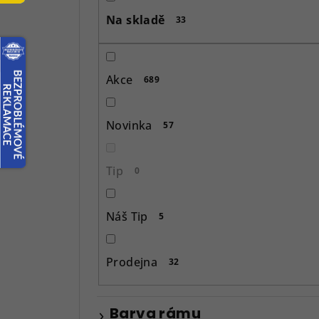
s
Na skladě
33
t
r
Akce
689
a
n
Novinka
57
n
í
Tip
0
p
Náš Tip
5
a
n
Prodejna
32
e
l
Barva rámu