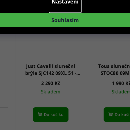
Nastavení
Akce
Novinka
Akce
Nov
Souhlasím
Just Cavalli sluneční
Tous slunečn
brýle SJC142 09XL 51 -
STOC80 09MK
Dámské
Dámsk
2 290 Kč
1 990 K
Skladem
Sklade
Do košíku
Do koš