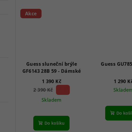
Akce
Guess sluneční brýle
Guess GU785
GF6143 28B 59 - Dámské
1 390 Kč
1 290 K
2 390 Kč
41 %)
Sklade
(–
Skladem
Do koš
Do košíku