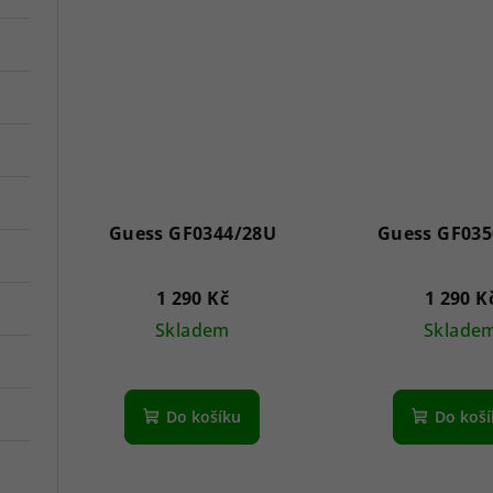
t
ů
Guess GF0344/28U
Guess GF035
1 290 Kč
1 290 K
Skladem
Sklade
Do košíku
Do koš