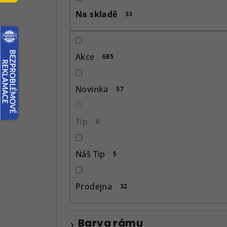
s
Na skladě
33
t
r
Akce
685
a
n
Novinka
57
n
í
Tip
0
p
Náš Tip
5
a
n
Prodejna
32
e
l
Barva rámu