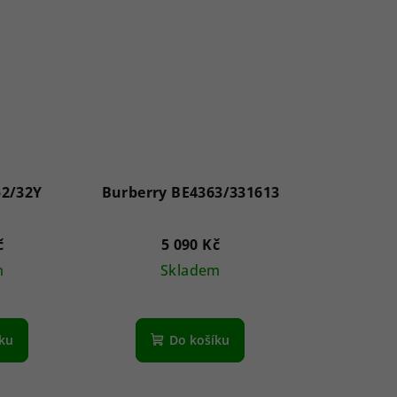
2/32Y
Burberry BE4363/331613
č
5 090 Kč
m
Skladem
íku
Do košíku