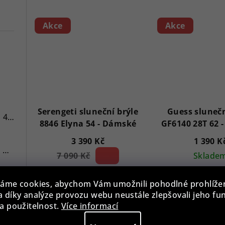
Akce
Akce
7
Serengeti sluneční brýle
Guess slunečn
Versace VE3A00720 Hellenyium 42mm
8846 Elyna 54 - Dámské
3 390 Kč
1 390 K
Swiss Alpine Military 7078.9137 Chronograph 45mm
7 090 Kč
52 %)
Sklade
(–
Skladem
Swiss Alpine Military 7043.9237 Star Fighter Saphirglas Chrono 46 mm
áme cookies, abychom Vám umožnili pohodlné prohlíže
 díky analýze provozu webu neustále zlepšovali jeho fu
Do koš
a použitelnost.
Více informací
Do košíku