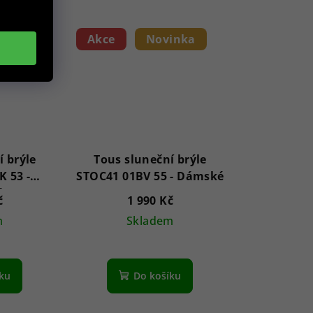
inka
Akce
Novinka
í brýle
Tous sluneční brýle
 53 -
STOC41 01BV 55 - Dámské
é
č
1 990 Kč
m
Skladem
íku
Do košíku