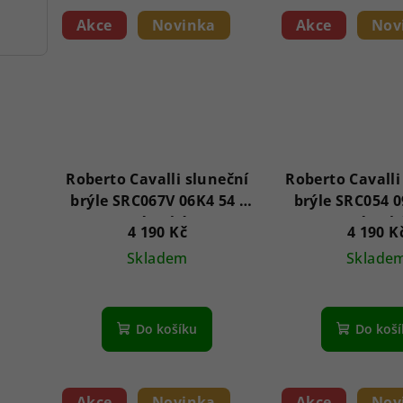
Akce
Novinka
Akce
Nov
Roberto Cavalli sluneční
Roberto Cavalli
brýle SRC067V 06K4 54 -
brýle SRC054 0
Dámské
Dámsk
4 190 Kč
4 190 K
Skladem
Sklade
Do košíku
Do koš
Akce
Novinka
Akce
Nov