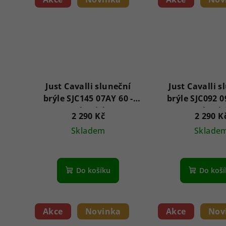
Just Cavalli sluneční
Just Cavalli s
brýle SJC145 07AY 60 -
brýle SJC092 09
Dámské
Dámsk
2 290 Kč
2 290 K
Skladem
Sklade
Do košíku
Do koš
Akce
Novinka
Akce
Nov