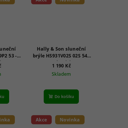
luneční
Hally & Son sluneční
P2 53 -
brýle HS931V02S 02S 54 -
é
Dámské
č
1 190 Kč
m
Skladem
íku
Do košíku
inka
Akce
Novinka