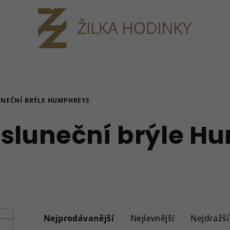
UNEČNÍ BRÝLE HUMPHREYS
sluneční brýle H
Ř
a
Nejprodávanější
Nejlevnější
Nejdražší