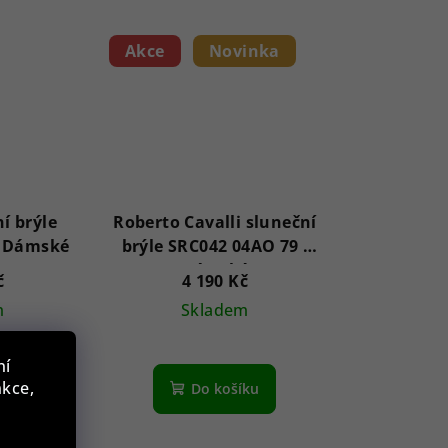
Akce
Novinka
í brýle
Roberto Cavalli sluneční
GF6140 28T 62 - Dámské
brýle SRC042 04AO 79 -
Dámské
č
4 190 Kč
m
Skladem
ní
nkce,
íku
Do košíku