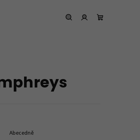
Hledat
Přihlášení
Nákupní
košík
umphreys
Abecedně