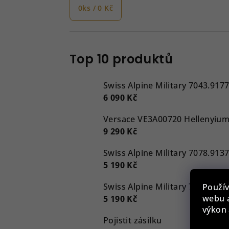
0
ks /
0 Kč
Top 10 produktů
Swiss Alpine Military 7043.917
6 090 Kč
9 290 Kč
5 190 Kč
Použív
webu a
5 190 Kč
výkon 
Pojistit zásilku