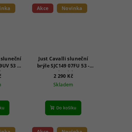
inka
Akce
Novinka
 sluneční
Just Cavalli sluneční
9UV 53 -
brýle SJC149 07FU 53 -
é
Dámské
č
2 290 Kč
m
Skladem
íku
Do košíku
inka
Akce
Novinka