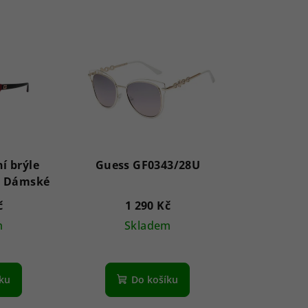
í brýle
Guess GF0343/28U
GU7919 69G 58 - Dámské
č
1 290 Kč
m
Skladem
íku
Do košíku