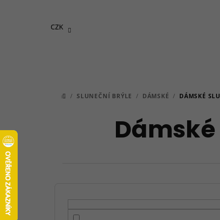
Přejít
na
CZK
obsah
/
SLUNEČNÍ BRÝLE
/
DÁMSKÉ
/
DÁMSKÉ SL
DOMŮ
Dámské 
P
o