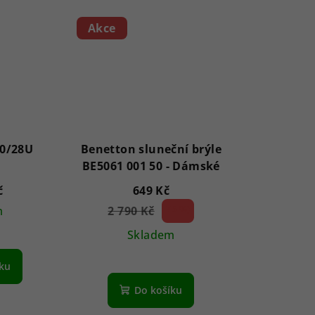
Akce
0/28U
Benetton sluneční brýle
BE5061 001 50 - Dámské
č
649 Kč
m
2 790 Kč
76 %)
(–
Skladem
íku
Do košíku