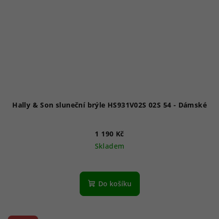
Hally & Son sluneční brýle HS931V02S 02S 54 - Dámské
1 190 Kč
Skladem
Do košíku