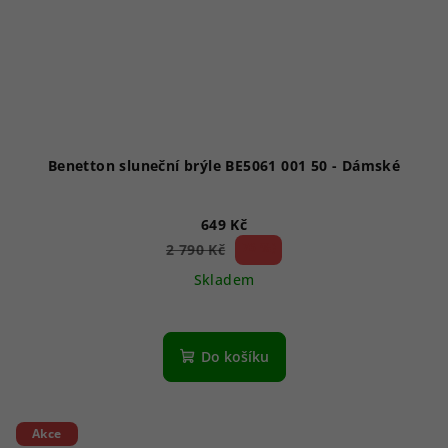
Benetton sluneční brýle BE5061 001 50 - Dámské
649 Kč
76 %)
2 790 Kč
(–
Skladem
Do košíku
Akce