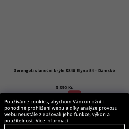
Serengeti sluneční brýle 8846 Elyna 54 - Dámské
3 390 Kč
52 %)
7 090 Kč
(–
Používáme cookies, abychom Vám umožnili
Skladem
pohodlné prohlížení webu a díky analýze provozu
webu neustále zlepšovali jeho funkce, výkon a
použitelnost.
Více informací
Do košíku