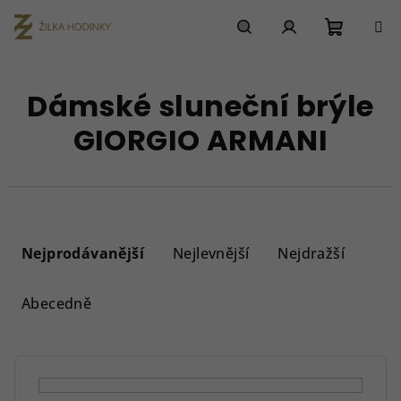
Přejít
na
obsah
Nákupn
Hledat
Přihlášení
Dámské sluneční brýle
košík
GIORGIO ARMANI
Ř
a
Nejprodávanější
Nejlevnější
Nejdražší
z
e
Abecedně
n
í
p