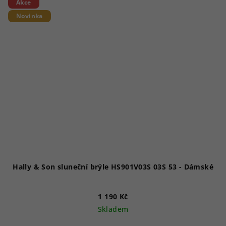
Akce
Novinka
Hally & Son sluneční brýle HS901V03S 03S 53 - Dámské
1 190 Kč
Skladem