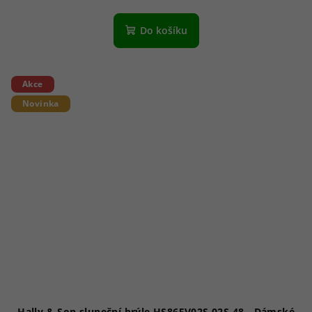
Do košíku
Akce
Novinka
Hally & Son sluneční brýle HS865V02S 02S 48 - Dámské