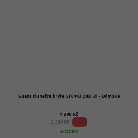
Guess sluneční brýle GF6143 28B 59 - Dámské
1 390 Kč
41 %)
2 390 Kč
(–
Skladem