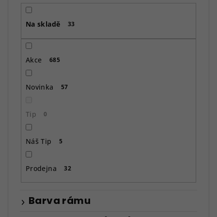
r
o
Na skladě
d
33
u
k
Akce
685
t
ů
Novinka
57
Tip
0
Náš Tip
5
Prodejna
32
Barva rámu