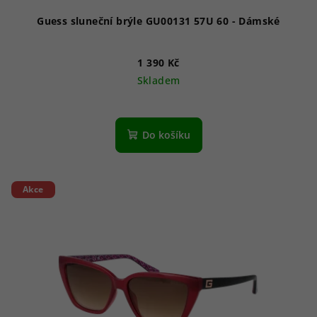
ů
Guess sluneční brýle GU00131 57U 60 - Dámské
1 390 Kč
Skladem
Do košíku
Akce