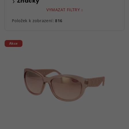
Značky
VYMAZAT FILTRY
Položek k zobrazení:
816
V
Akce
ý
p
i
s
p
r
o
d
u
k
t