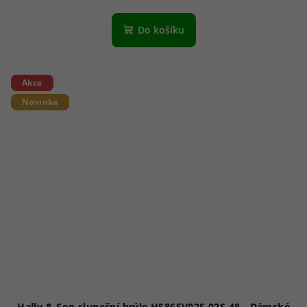
Do košíku
Akce
Novinka
Hally & Son sluneční brýle HS865V02S 02S 48 - Dámské