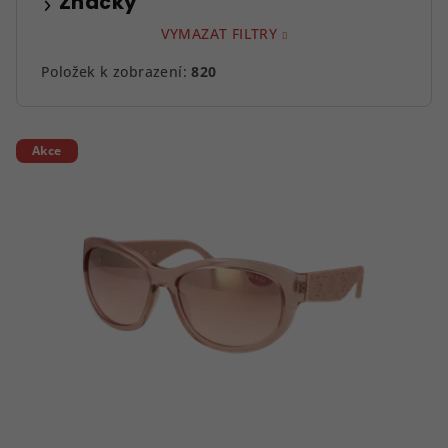
Značky
VYMAZAT FILTRY
Položek k zobrazení:
820
V
Akce
ý
p
i
s
p
r
o
d
u
k
t