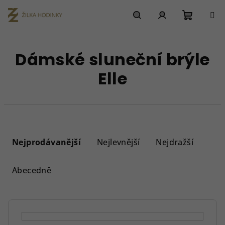
Přejít
na
obsah
Nákupn
Hledat
Přihlášení
Dámské sluneční brýle
košík
Elle
Ř
a
Nejprodávanější
Nejlevnější
Nejdražší
z
e
Abecedně
n
í
p