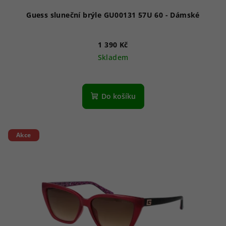
ů
Guess sluneční brýle GU00131 57U 60 - Dámské
1 390 Kč
Skladem
Do košíku
Akce