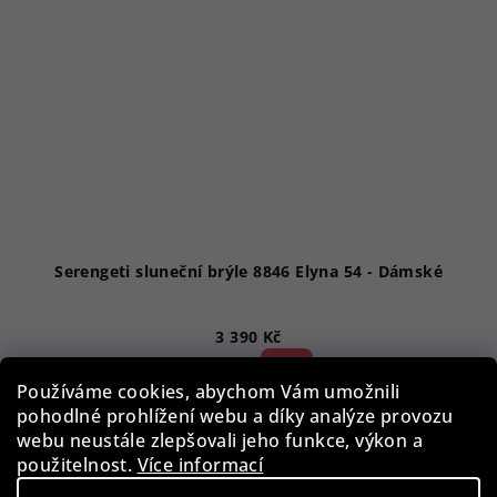
Serengeti sluneční brýle 8846 Elyna 54 - Dámské
3 390 Kč
52 %)
7 090 Kč
(–
Používáme cookies, abychom Vám umožnili
Skladem
pohodlné prohlížení webu a díky analýze provozu
webu neustále zlepšovali jeho funkce, výkon a
použitelnost.
Více informací
Do košíku