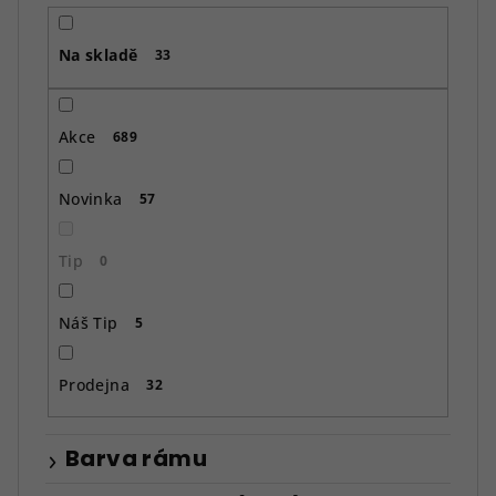
r
o
Na skladě
d
33
u
k
Akce
689
t
ů
Novinka
57
Tip
0
Náš Tip
5
Prodejna
32
Barva rámu