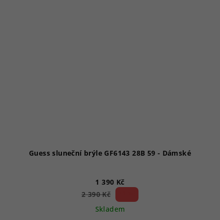
Guess sluneční brýle GF6143 28B 59 - Dámské
1 390 Kč
41 %)
2 390 Kč
(–
Skladem