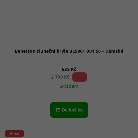
Benetton sluneční brýle BE5061 001 50 - Dámské
639 Kč
77 %)
2 790 Kč
(–
Skladem
Do košíku
Akce