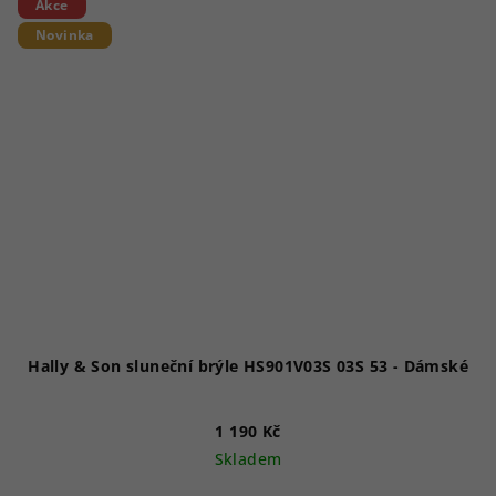
Akce
Novinka
Hally & Son sluneční brýle HS901V03S 03S 53 - Dámské
1 190 Kč
Skladem