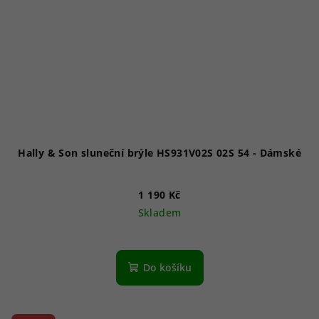
Hally & Son sluneční brýle HS931V02S 02S 54 - Dámské
1 190 Kč
Skladem
Do košíku