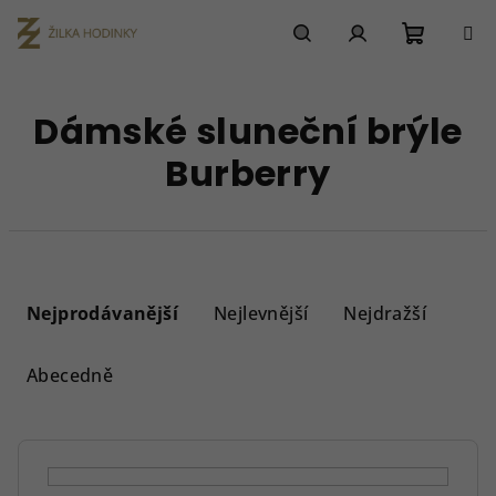
Přejít
na
obsah
Nákupn
Hledat
Přihlášení
Dámské sluneční brýle
košík
Burberry
Ř
a
Nejprodávanější
Nejlevnější
Nejdražší
z
e
Abecedně
n
í
p