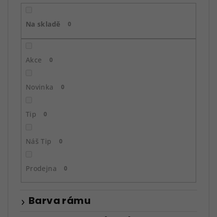
r
o
Na skladě
d
0
u
k
Akce
0
t
ů
Novinka
0
Tip
0
Náš Tip
0
Prodejna
0
Barva rámu