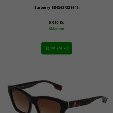
ů
Burberry BE4363/331613
5 090 Kč
Skladem
Do košíku