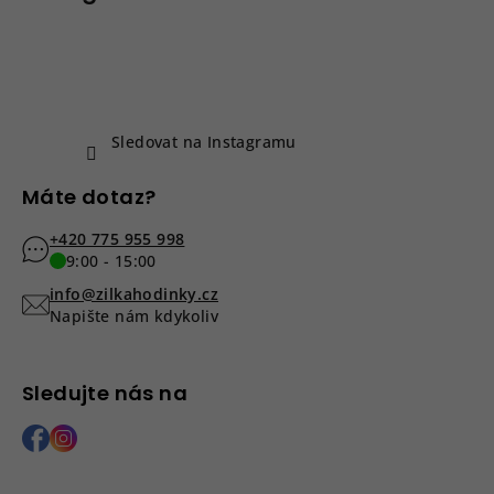
a
s
u
t
í
Sledovat na Instagramu
Máte dotaz?
+420 775 955 998
9:00 - 15:00
info@zilkahodinky.cz
Napište nám kdykoliv
Sledujte nás na