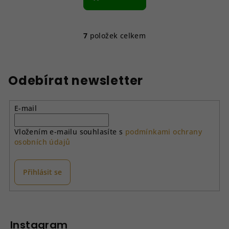
7
položek celkem
O
v
l
á
Odebírat newsletter
d
a
E-mail
c
í
Vložením e-mailu souhlasíte s
podmínkami ochrany
p
osobních údajů
r
v
k
Přihlásit se
y
v
Z
ý
á
p
p
Instagram
i