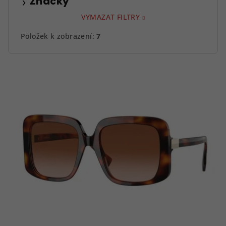
Značky
VYMAZAT FILTRY
Položek k zobrazení:
7
V
ý
p
i
s
p
r
o
d
u
k
t