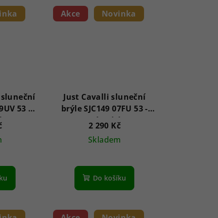
inka
Akce
Novinka
 sluneční
Just Cavalli sluneční
9UV 53 -
brýle SJC149 07FU 53 -
é
Dámské
č
2 290 Kč
m
Skladem
íku
Do košíku
inka
Akce
Novinka