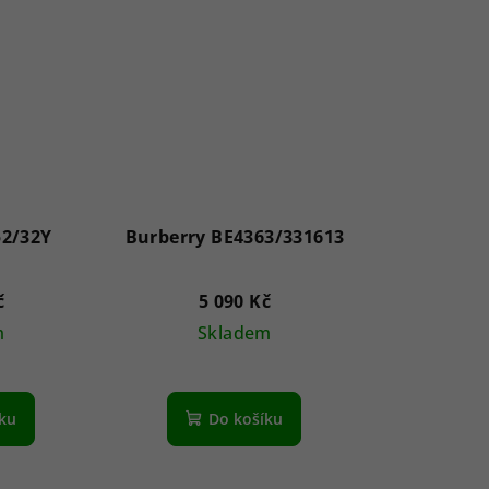
2/32Y
Burberry BE4363/331613
č
5 090 Kč
m
Skladem
íku
Do košíku