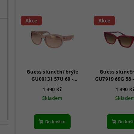
z
V
e
Akce
Akce
ý
n
p
í
i
p
s
r
p
Guess sluneční brýle
Guess slunečn
o
GU00131 57U 60 -
r
d
Dámské
1 390 Kč
1 390 K
o
u
Skladem
Sklade
d
k
u
t
Do košíku
Do koš
k
ů