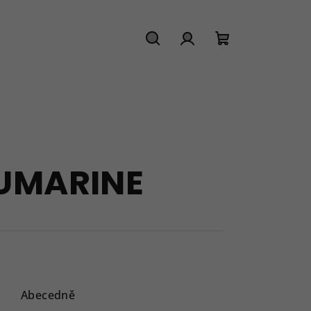
Hledat
Přihlášení
Nákupní
košík
LUMARINE
Abecedně