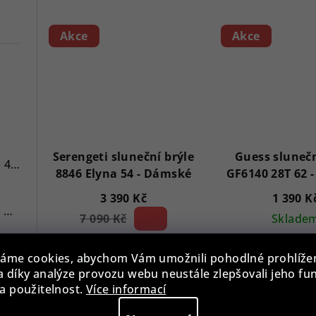
Akce
Akce
7
Serengeti sluneční brýle
Guess slunečn
Versace VE3A00720 Hellenyium 42mm
8846 Elyna 54 - Dámské
3 390 Kč
1 390 K
Swiss Alpine Military 7078.9137 Chronograph 45mm
7 090 Kč
52 %)
Sklade
(–
Skladem
Swiss Alpine Military 7043.9237 Star Fighter Saphirglas Chrono 46 mm
áme cookies, abychom Vám umožnili pohodlné prohlíže
 díky analýze provozu webu neustále zlepšovali jeho fu
Do koš
a použitelnost.
Více informací
Do košíku