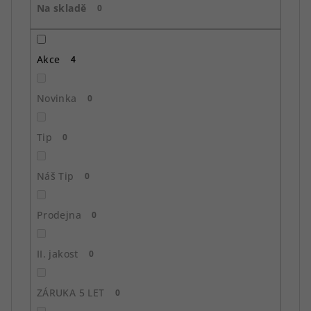
Na skladě
d
0
u
k
Akce
4
t
ů
Novinka
0
Tip
0
Náš Tip
0
Prodejna
0
II. jakost
0
ZÁRUKA 5 LET
0