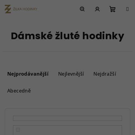
Přejít
na
obsah
Nákupn
Hledat
Přihlášení
Dámské žluté hodinky
košík
Ř
a
Nejprodávanější
Nejlevnější
Nejdražší
z
e
Abecedně
n
í
p
r
o