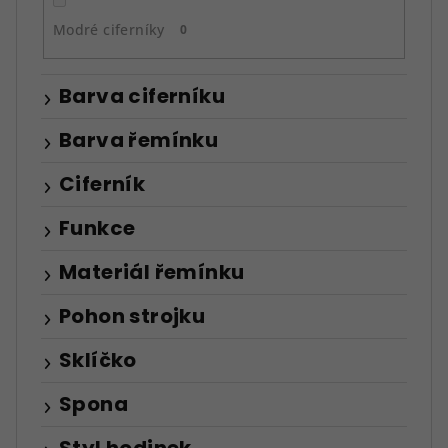
Modré ciferníky
0
Barva ciferníku
Barva řemínku
Ciferník
Funkce
Materiál řemínku
Pohon strojku
Sklíčko
Spona