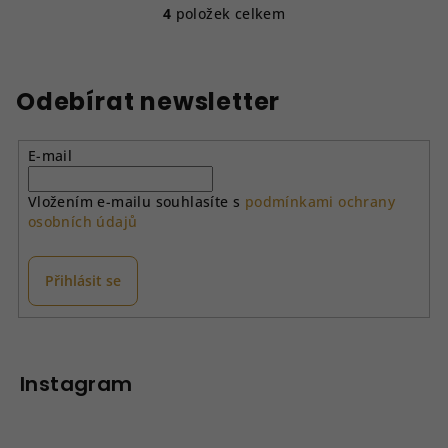
4
položek celkem
O
v
l
á
Odebírat newsletter
d
a
E-mail
c
í
Vložením e-mailu souhlasíte s
podmínkami ochrany
p
osobních údajů
r
v
k
Přihlásit se
y
v
Z
ý
á
p
p
Instagram
i
a
s
u
t