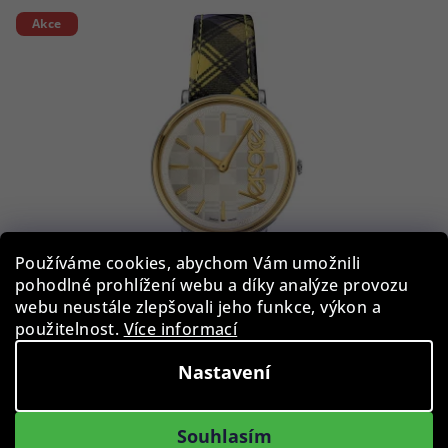
Akce
Používáme cookies, abychom Vám umožnili
pohodlné prohlížení webu a díky analýze provozu
webu neustále zlepšovali jeho funkce, výkon a
použitelnost.
Více informací
Versace VE8100118 V-Circle 38mm 5ATM
Nastavení
6 690 Kč
53 %)
Souhlasím
14 390 Kč
(–