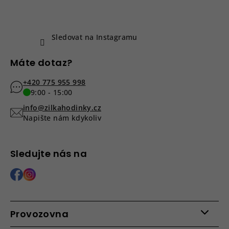
í
Sledovat na Instagramu
Máte dotaz?
+420 775 955 998
9:00 - 15:00
info@zilkahodinky.cz
Napište nám kdykoliv
Sledujte nás na
Provozovna