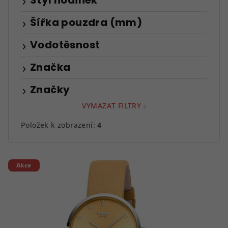
Styl hodinek
Šířka pouzdra (mm)
Vodotěsnost
Značka
Značky
VYMAZAT FILTRY
Položek k zobrazení:
4
V
Akce
ý
p
i
s