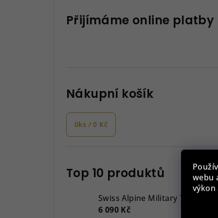
Přijímáme online platby
Nákupní košík
0
ks /
0 Kč
Použív
Top 10 produktů
webu a
výkon 
Swiss Alpine Military 7043.917
6 090 Kč