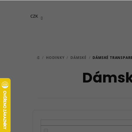
Přejít
na
CZK
obsah
/
HODINKY
/
DÁMSKÉ
/
DÁMSKÉ TRANSPAR
DOMŮ
Dámské
P
o