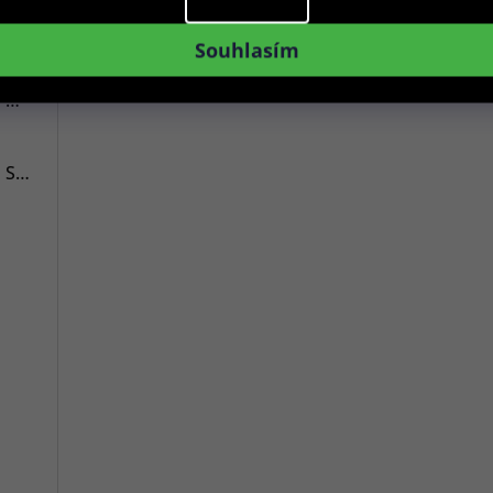
Versace VE3A00720 Hellenyium 42mm
Souhlasím
Swiss Alpine Military 7078.9137 Chronograph 45mm
Swiss Alpine Military 7043.9237 Star Fighter Saphirglas Chrono 46 mm