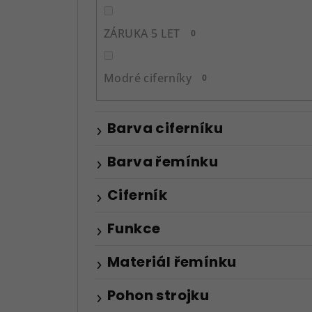
ZÁRUKA 5 LET
0
Modré ciferníky
0
Barva ciferníku
Barva řemínku
Ciferník
Funkce
Materiál řemínku
Pohon strojku