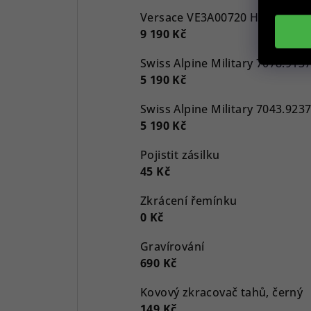
9 190 Kč
5 190 Kč
5 190 Kč
Pojistit zásilku
45 Kč
Zkrácení řemínku
0 Kč
Gravírování
690 Kč
Kovový zkracovač tahů, černý
149 Kč