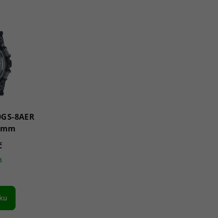
0GS-8AER
43mm
č
m
íku