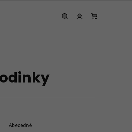
Hledat
Přihlášení
Nákupní
košík
hodinky
Abecedně