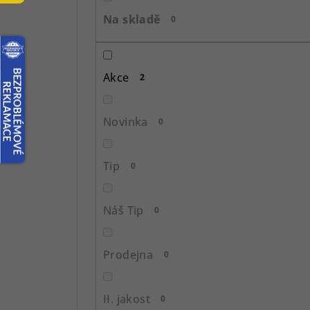
s
Na skladě
0
t
r
Akce
2
a
n
Novinka
0
n
í
Tip
0
p
Náš Tip
0
a
n
Prodejna
0
e
l
II. jakost
0