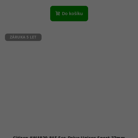
Do košíku
ZÁRUKA 5 LET
Citizen AW1820-81E Eco-Drive Unisex Sport 37mm