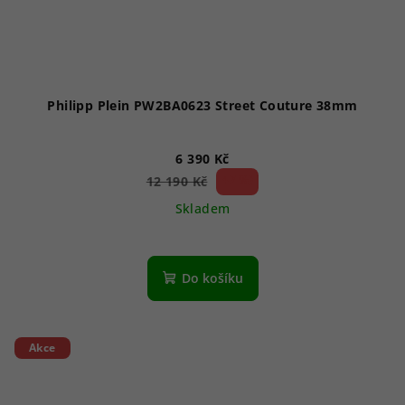
Philipp Plein PW2BA0623 Street Couture 38mm
6 390 Kč
47 %)
12 190 Kč
(–
Skladem
Do košíku
Akce