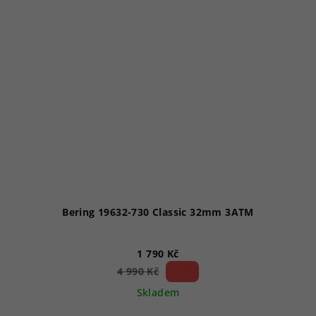
Bering 19632-730 Classic 32mm 3ATM
1 790 Kč
64 %)
4 990 Kč
(–
Skladem