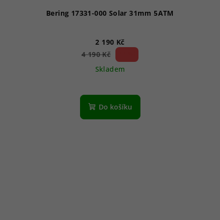
Bering 17331-000 Solar 31mm 5ATM
2 190 Kč
47 %)
4 190 Kč
(–
Skladem
Do košíku