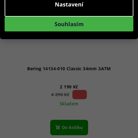
Nastavení
Souhlasím
Bering 14134-010 Classic 34mm 3ATM
2 190 Kč
48 %)
4 290 Kč
(–
Skladem
Do košíku