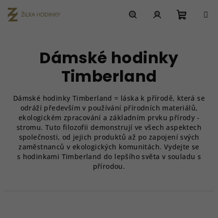
Přejít
na
obsah
Nákupn
Hledat
Přihlášení
Dámské hodinky
košík
Timberland
Dámské hodinky Timberland = láska k přírodě, která se
odráží především v používání přírodních materiálů,
ekologickém zpracování a základním prvku přírody -
stromu. Tuto filozofii demonstrují ve všech aspektech
společnosti, od jejich produktů až po zapojení svých
zaměstnanců v ekologických komunitách. Vydejte se
s hodinkami Timberland do lepšího světa v souladu s
přírodou.
Ř