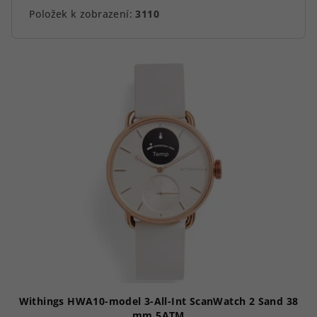
Položek k zobrazení:
3110
V
ý
p
i
s
p
r
o
d
u
k
t
ů
Withings HWA10-model 3-All-Int ScanWatch 2 Sand 38
mm 5ATM