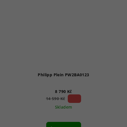
Philipp Plein PW2BA0123
8 790 Kč
39 %)
14 590 Kč
(–
Skladem