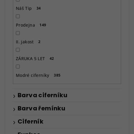
Náš Tip
34
Prodejna
149
II. jakost
2
ZÁRUKA 5 LET
42
Modré ciferníky
385
Barva ciferníku
Barva řemínku
Ciferník