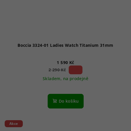
Boccia 3324-01 Ladies Watch Titanium 31mm
1 590 Kč
30 %)
2 290 Kč
(–
Skladem, na prodejně
Do košíku
Akce