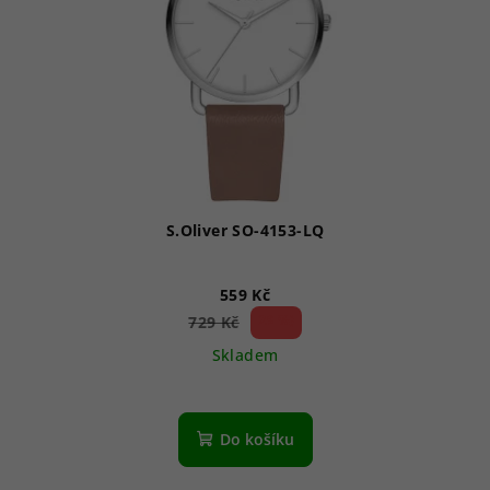
S.Oliver SO-4153-LQ
559 Kč
23 %)
729 Kč
(–
Skladem
Do košíku