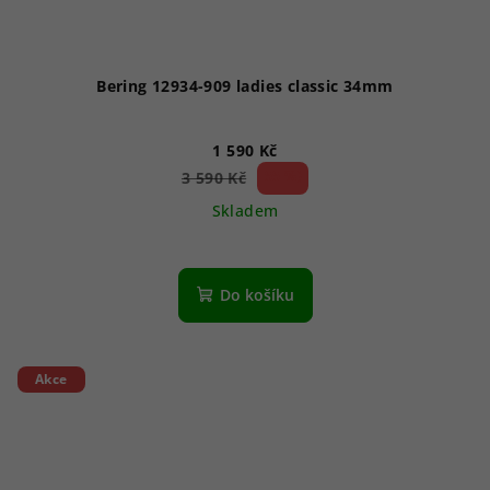
Bering 12934-909 ladies classic 34mm
1 590 Kč
55 %)
3 590 Kč
(–
Skladem
Do košíku
Akce