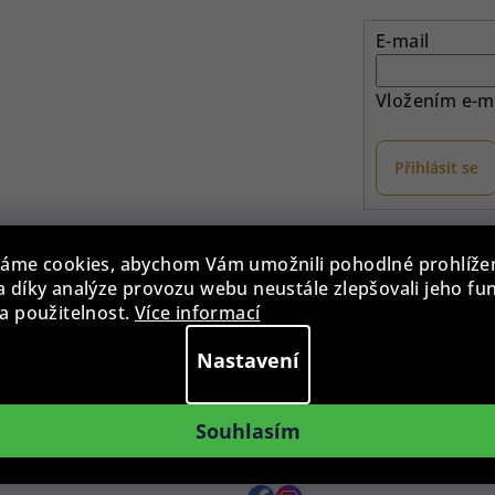
E-mail
Vložením e-ma
Přihlásit se
otaz?
Provozovna
áme cookies, abychom Vám umožnili pohodlné prohlíže
 díky analýze provozu webu neustále zlepšovali jeho fu
775 955 998
Po - Pá: 9:00 - 15:00
a použitelnost.
Více informací
0 - 15:00
Roháčova 639, 390 02 Tábor
Nastavení
zilkahodinky.cz
Více informací >
te nám kdykoliv
Souhlasím
ená platba
Sledujte nás na