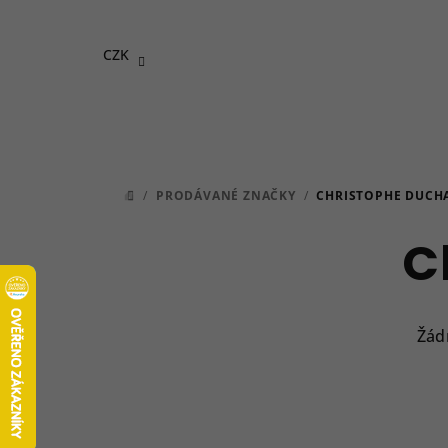
Přejít
na
CZK
obsah
/
PRODÁVANÉ ZNAČKY
/
CHRISTOPHE DUCH
DOMŮ
C
Žád