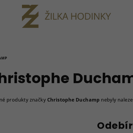
AMP
hristophe Ducha
né produkty značky
Christophe Duchamp
nebyly nalezen
Odebír