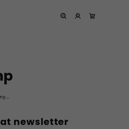
Hledat
Přihlášení
Nákupní
košík
mp
y...
at newsletter