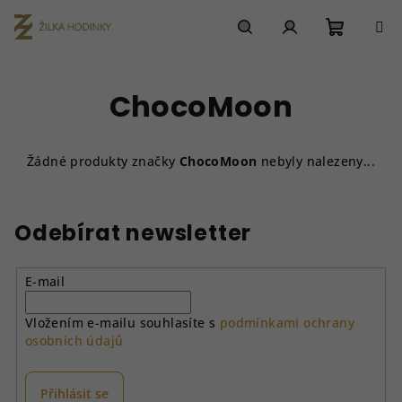
Přejít
na
obsah
Nákupn
Hledat
Přihlášení
ChocoMoon
košík
Žádné produkty značky
ChocoMoon
nebyly nalezeny...
Odebírat newsletter
E-mail
Vložením e-mailu souhlasíte s
podmínkami ochrany
osobních údajů
Přihlásit se