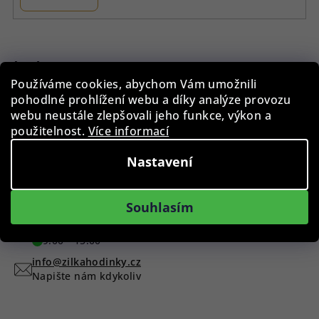
Z
á
p
Instagram
Používáme cookies, abychom Vám umožnili
a
pohodlné prohlížení webu a díky analýze provozu
t
webu neustále zlepšovali jeho funkce, výkon a
í
použitelnost.
Více informací
Nastavení
Sledovat na Instagramu
Máte dotaz?
Souhlasím
+420 775 955 998
9:00 - 15:00
info@zilkahodinky.cz
Napište nám kdykoliv