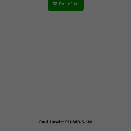
produktu
Do košíku
je
5,0
z
5
hvězdiček.
Paul Hewitt PH-WB-S-1M