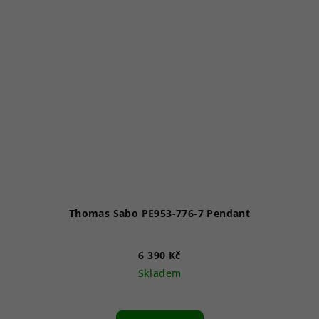
Thomas Sabo PE953-776-7 Pendant
6 390 Kč
Skladem
Průměrné
hodnocení