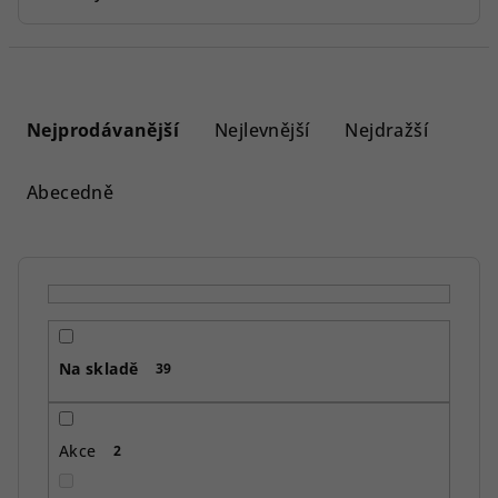
Ř
a
Nejprodávanější
Nejlevnější
Nejdražší
z
e
Abecedně
n
í
p
r
o
Na skladě
d
39
u
k
Akce
2
t