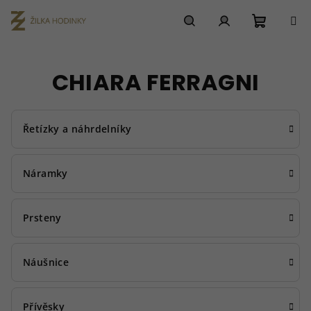
Přejít
na
obsah
Nákupn
Hledat
Přihlášení
CHIARA FERRAGNI
košík
Řetízky a náhrdelníky
Náramky
Prsteny
Náušnice
Přívěsky