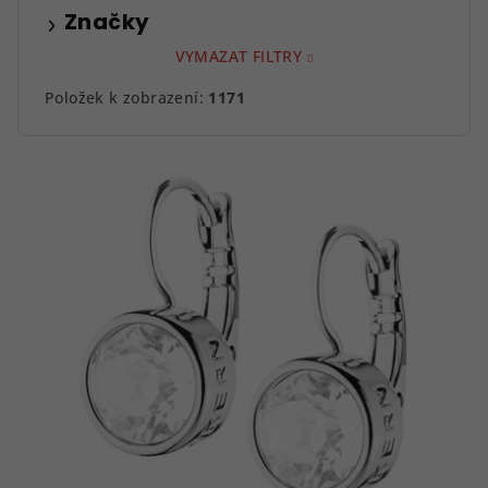
Značky
VYMAZAT FILTRY
Položek k zobrazení:
1171
V
ý
p
i
s
p
r
o
d
u
k