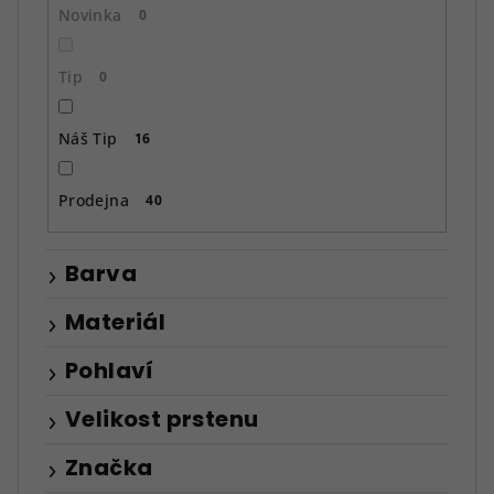
ů
Novinka
0
Tip
0
Náš Tip
16
Prodejna
40
Barva
Materiál
Pohlaví
Velikost prstenu
Značka