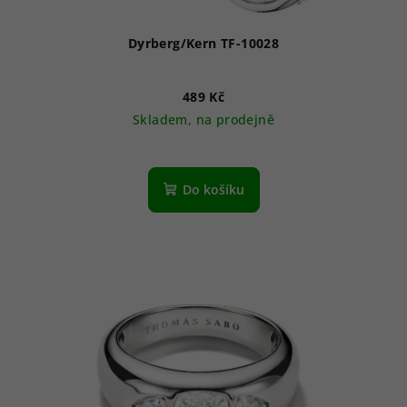
t
ů
Dyrberg/Kern TF-10028
489 Kč
Skladem, na prodejně
Průměrné
hodnocení
produktu
Do košíku
je
4,7
z
5
hvězdiček.