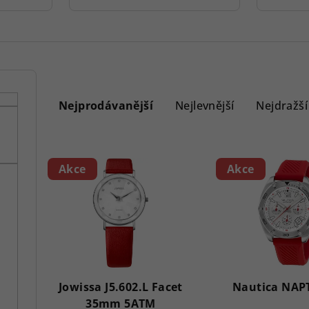
Ř
a
Nejprodávanější
Nejlevnější
Nejdražší
z
V
e
Akce
Akce
ý
n
p
í
i
p
s
r
p
Jowissa J5.602.L Facet
Nautica NAP
o
35mm 5ATM