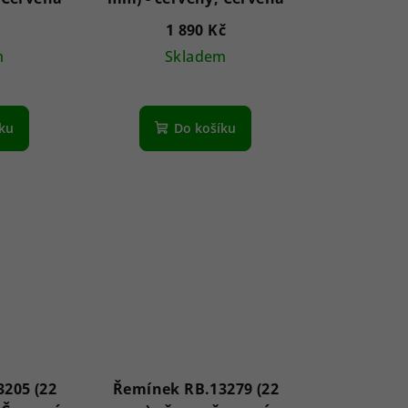
1 890 Kč
m
Skladem
íku
Do košíku
205 (22
Řemínek RB.13279 (22