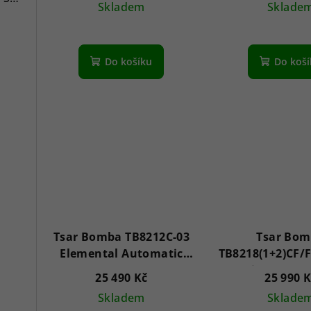
Skladem
Sklade
Do košíku
Do koš
Tsar Bomba TB8212C-03
Tsar Bo
Elemental Automatic
TB8218(1+2)CF/
43mm 5ATM
Atomic Set 45
25 490 Kč
25 990 
Skladem
Sklade