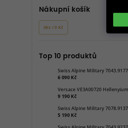
Nákupní košík
0
ks /
0 Kč
Top 10 produktů
Swiss Alpine Military 7043.917
6 090 Kč
9 190 Kč
5 190 Kč