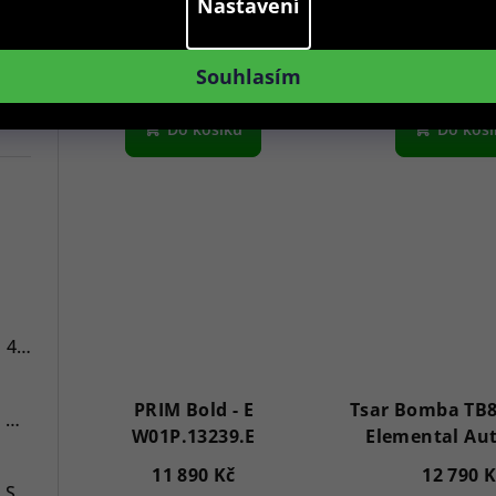
Nastavení
1 590 Kč
2 790 K
Skladem
Sklade
Souhlasím
Do košíku
Do koš
7
Versace VE3A00720 Hellenyium 42mm
PRIM Bold - E
Tsar Bomba TB8
Swiss Alpine Military 7078.9137 Chronograph 45mm
W01P.13239.E
Elemental Au
43mm 5A
11 890 Kč
12 790 
Swiss Alpine Military 7043.9237 Star Fighter Saphirglas Chrono 46 mm