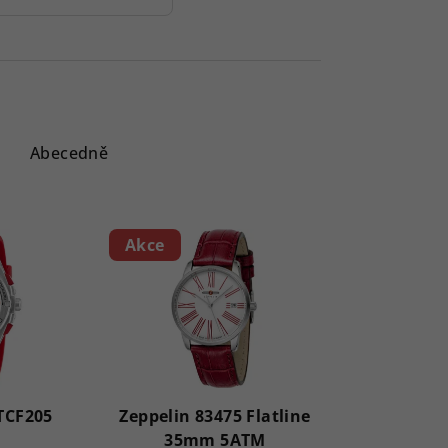
Abecedně
Akce
TCF205
Zeppelin 83475 Flatline
35mm 5ATM