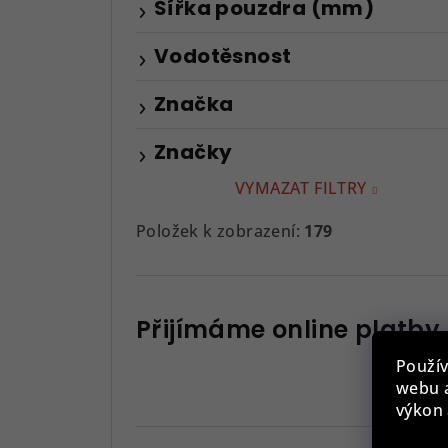
Šířka pouzdra (mm)
Vodotěsnost
Značka
Značky
VYMAZAT FILTRY
Položek k zobrazení:
179
Přijímáme online platby
Použív
webu a
výkon 