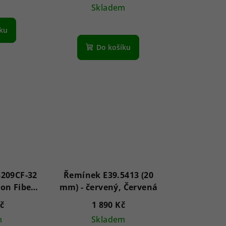
Skladem
íku
Do košíku
209CF-32
Řemínek E39.5413 (20
on Fiber
mm) - červený, Červená
mm 5ATM
Kč
1 890 Kč
m
Skladem