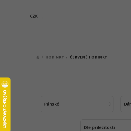
Přejít
na
CZK
obsah
/
HODINKY
/
ČERVENÉ HODINKY
DOMŮ
Pánské
Dá
Dle příležitosti