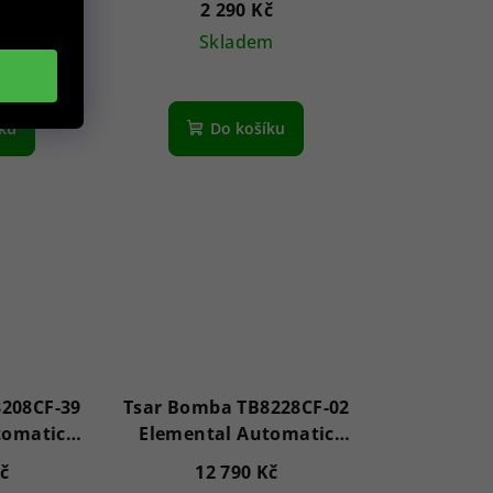
č
2 290 Kč
m
Skladem
íku
Do košíku
208CF-39
Tsar Bomba TB8228CF-02
tomatic
Elemental Automatic
TM
45mm 5ATM
Kč
12 790 Kč