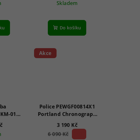
m
Skladem
íku
Do košíku
Akce
mba
Police PEWGF00814X1
FKM-01RD
Portland Chronograph
mm 10ATM
45mm 5ATM
Kč
3 190 Kč
m
6 090 Kč
47 %)
(–