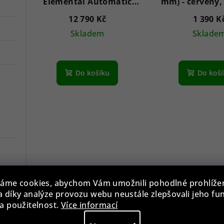
Elemental Automatic
mm) - červený,
43mm 5ATM
12 790 Kč
1 390 K
Skladem
Sklade
Do košíku
Do koš
áme cookies, abychom Vám umožnili pohodlné prohlíže
 díky analýze provozu webu neustále zlepšovali jeho fu
Řemínek RB.13279 (22
Řemínek E39.5
a použitelnost.
Více informací
mm) - červeno-černý,
mm) - červený,
Červená || Černá