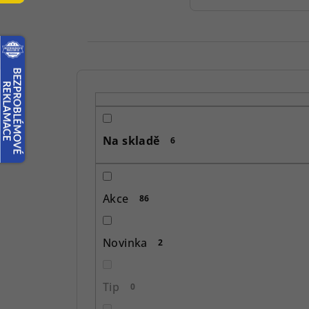
P
o
s
Na skladě
6
t
r
Akce
86
a
n
Novinka
2
n
í
Tip
0