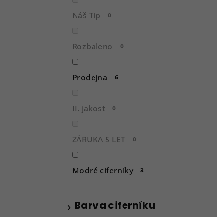
p
Náš Tip
0
a
n
Rozbaleno
0
e
l
Prodejna
6
II. jakost
0
ZÁRUKA 5 LET
0
Modré ciferníky
3
Barva ciferníku