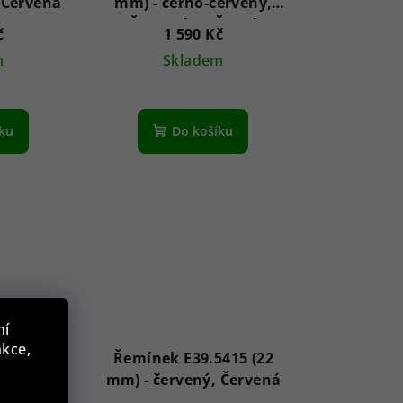
 Červená
mm) - černo-červený,
Červená || Černá
č
1 590 Kč
m
Skladem
íku
Do košíku
ní
nkce,
379 (20
Řemínek E39.5415 (22
 Červená
mm) - červený, Červená