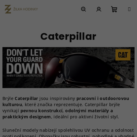
Přejít
na
obsah
Nákupn
Hledat
Přihlášení
Caterpillar
košík
Brýle
Caterpillar
jsou inspirovány
pracovní i outdoorovou
kulturou
, které značka reprezentuje. Caterpillar brýle
vynikají
pevnou konstrukcí, odolnými materiály a
praktickým designem
, ideální pro aktivní životní styl.
Sluneční modely nabízejí spolehlivou UV ochranu a odolnost
proti poškození. Obroučky jsou robustní, pohodlné a vhodné