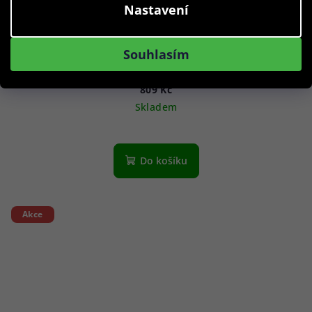
Nastavení
Caterpillar obroučky na dioptrické brýle CPO-3515 106
Souhlasím
52
809 Kč
Skladem
Do košíku
Akce