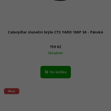
d
u
k
t
ů
Caterpillar sluneční brýle CTS YARD 108P 58 - Pánské
759 Kč
Skladem
Do košíku
Akce