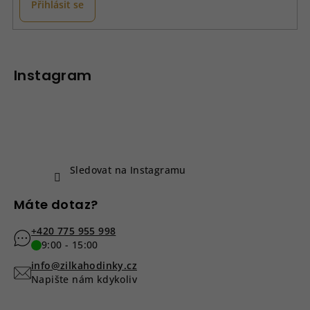
Přihlásit se
Z
á
p
Instagram
a
t
í
Sledovat na Instagramu
Máte dotaz?
+420 775 955 998
9:00 - 15:00
info@zilkahodinky.cz
Napište nám kdykoliv