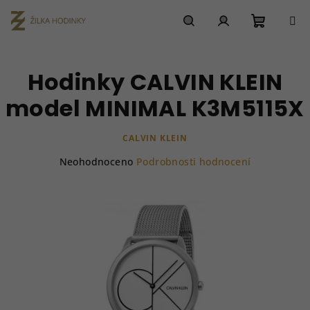
Přejít
na
obsah
Nákupn
Hledat
Přihlášení
Hodinky CALVIN KLEIN
košík
model MINIMAL K3M5115X
CALVIN KLEIN
Průměrné
Neohodnoceno
Podrobnosti hodnocení
hodnocení
produktu
je
0,0
z
5
hvězdiček.