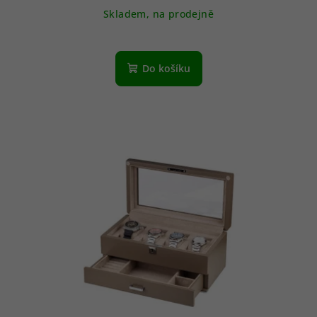
Skladem, na prodejně
Průměrné
hodnocení
produktu
Do košíku
je
4,8
z
5
hvězdiček.