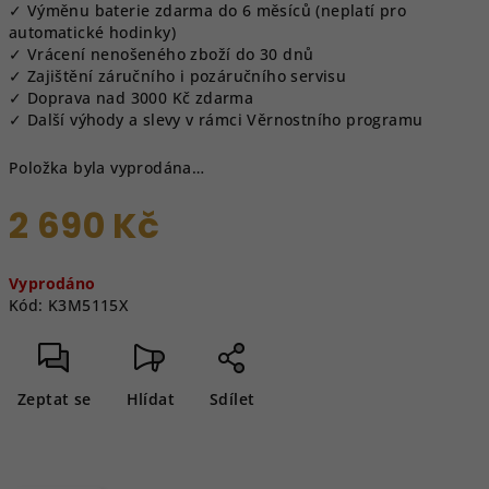
✓ Výměnu baterie zdarma do 6 měsíců (neplatí pro
automatické hodinky)
✓ Vrácení nenošeného zboží do 30 dnů
✓ Zajištění záručního i pozáručního servisu
✓ Doprava nad 3000 Kč zdarma
✓ Další výhody a slevy v rámci Věrnostního programu
Položka byla vyprodána…
2 690 Kč
Měrná
Vyprodáno
cena:
Kód:
K3M5115X
Zeptat se
Hlídat
Sdílet