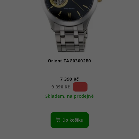
Orient TAG03002B0
7 390 Kč
21 %)
9 390 Kč
(–
Skladem, na prodejně
Do košíku