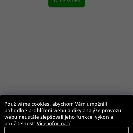
Používáme cookies, abychom Vám umožnili
pohodlné prohlížení webu a díky analýze provozu
webu neustále zlepšovali jeho funkce, výkon a
Pouzdro na 3 ks hodinek - B
použitelnost.
Více informací