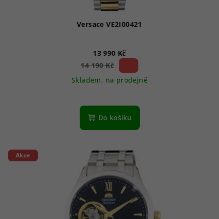
Versace VE2I00421
13 990 Kč
1 %)
14 190 Kč
(–
Skladem, na prodejně
Do košíku
Akce