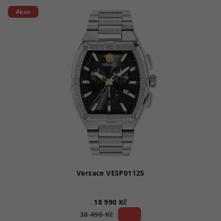
Akce
Versace VESP01125
18 990 Kč
50 %)
38 490 Kč
(–