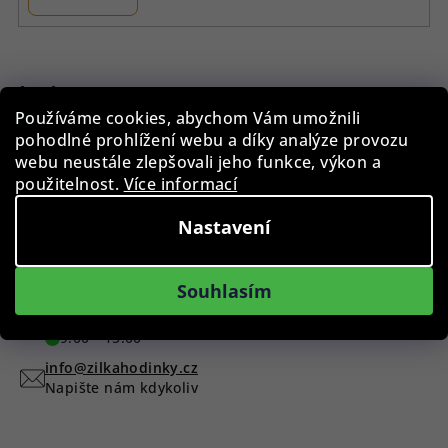
Z
á
p
Instagram
Používáme cookies, abychom Vám umožnili
a
pohodlné prohlížení webu a díky analýze provozu
t
webu neustále zlepšovali jeho funkce, výkon a
í
použitelnost.
Více informací
Nastavení
Sledovat na Instagramu
Máte dotaz?
Souhlasím
+420 775 955 998
9:00 - 15:00
info@zilkahodinky.cz
Napište nám kdykoliv