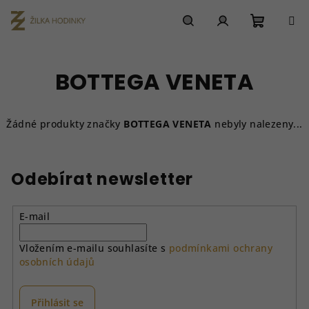
Přejít
na
obsah
Nákupn
Hledat
Přihlášení
BOTTEGA VENETA
košík
Žádné produkty značky
BOTTEGA VENETA
nebyly nalezeny...
Odebírat newsletter
E-mail
Vložením e-mailu souhlasíte s
podmínkami ochrany
osobních údajů
Přihlásit se