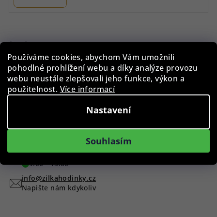
Z
á
p
Instagram
Používáme cookies, abychom Vám umožnili
a
pohodlné prohlížení webu a díky analýze provozu
t
webu neustále zlepšovali jeho funkce, výkon a
í
použitelnost.
Více informací
Nastavení
Sledovat na Instagramu
Máte dotaz?
Souhlasím
+420 775 955 998
9:00 - 15:00
info@zilkahodinky.cz
Napište nám kdykoliv