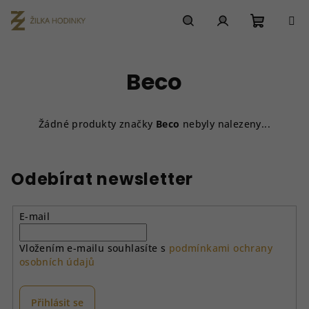
Přejít
na
obsah
Nákupn
Hledat
Přihlášení
Beco
košík
Žádné produkty značky
Beco
nebyly nalezeny...
Odebírat newsletter
E-mail
Vložením e-mailu souhlasíte s
podmínkami ochrany
osobních údajů
Přihlásit se