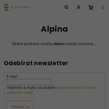
Přejít
na
obsah
Nákupn
Hledat
Přihlášení
Alpina
košík
Žádné produkty značky
Alpina
nebyly nalezeny...
Odebírat newsletter
E-mail
Vložením e-mailu souhlasíte s
podmínkami ochrany
osobních údajů
Přihlásit se