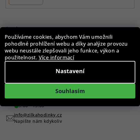
Z
á
p
Instagram
Používáme cookies, abychom Vám umožnili
a
pohodlné prohlížení webu a díky analýze provozu
t
webu neustále zlepšovali jeho funkce, výkon a
í
použitelnost.
Více informací
Nastavení
Sledovat na Instagramu
Máte dotaz?
Souhlasím
+420 775 955 998
9:00 - 15:00
info@zilkahodinky.cz
Napište nám kdykoliv